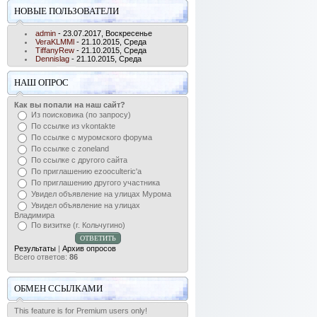
НОВЫЕ ПОЛЬЗОВАТЕЛИ
admin
- 23.07.2017, Воскресенье
VeraKLMMl
- 21.10.2015, Среда
TiffanyRew
- 21.10.2015, Среда
Dennislag
- 21.10.2015, Среда
НАШ ОПРОС
Как вы попали на наш сайт?
Из поисковика (по запросу)
По ссылке из vkontakte
По ссылке с муромского форума
По ссылке с zoneland
По ссылке с другого сайта
По приглашению ezooculteric'а
По приглашению другого участника
Увидел объявление на улицах Мурома
Увидел объявление на улицах
Владимира
По визитке (г. Кольчугино)
Результаты
|
Архив опросов
Всего ответов:
86
ОБМЕН ССЫЛКАМИ
This feature is for Premium users only!