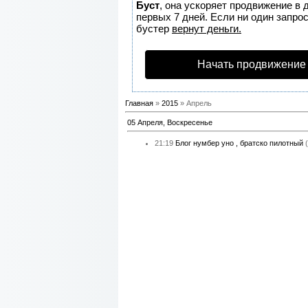
Буст
, она ускоряет продвижение в 
первых 7 дней. Если ни один запрос
бустер
вернут деньги.
Начать продвижение
Главная
»
2015
» Апрель
05 Апреля, Воскресенье
21:19
Блог нумбер уно , братско пилотный