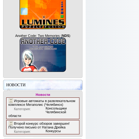
Another Code: Two Memories
(
NDS
)
НОВОСТИ
Новости
Игровые автоматы в развлекательном
комплексе Мегаполис (Челябинск)
Консольщики
Категория:
Челябинской
области
Второй конкурс обзоров завершен!
Получено письмо от Натана Дрейка
Конкурсы
Категория: