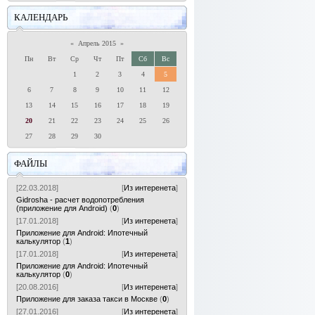
КАЛЕНДАРЬ
«
Апрель 2015
»
Пн
Вт
Ср
Чт
Пт
Сб
Вс
1
2
3
4
5
6
7
8
9
10
11
12
13
14
15
16
17
18
19
20
21
22
23
24
25
26
27
28
29
30
ФАЙЛЫ
[22.03.2018]
[
Из интеренета
]
Gidrosha - расчет водопотребления
(приложение для Android)
(
0
)
[17.01.2018]
[
Из интеренета
]
Приложение для Android: Ипотечный
калькулятор
(
1
)
[17.01.2018]
[
Из интеренета
]
Приложение для Android: Ипотечный
калькулятор
(
0
)
[20.08.2016]
[
Из интеренета
]
Приложение для заказа такси в Москве
(
0
)
[27.01.2016]
[
Из интеренета
]