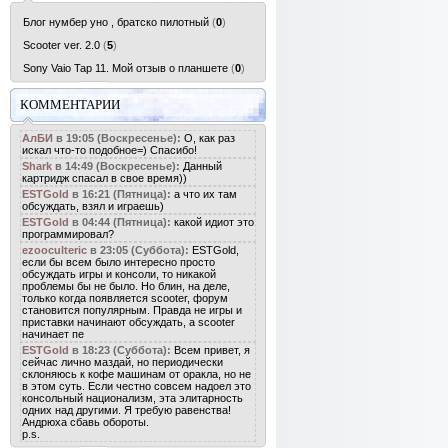
Блог нумбер уно , братско пилотный
(
0
)
Scooter ver. 2.0
(
5
)
Sony Vaio Tap 11. Мой отзыв о планшете
(
0
)
КОММЕНТАРИИ
АлБИ
в 19:05 (Воскресенье):
О, как раз
искал что-то подобное=) Спасибо!
Shark
в 14:49 (Воскресенье):
Данный
картридж спасал в свое время))
ESTGold
в 16:21 (Пятница):
а что их там
обсуждать, взял и играешь)
ESTGold
в 04:44 (Пятница):
какой идиот это
программировал?
ezooculteric
в 23:05 (Суббота):
ESTGold,
если бы всем было интересно просто
обсуждать игры и консоли, то никакой
проблемы бы не было. Но блин, на деле,
только когда появляется scooter, форум
становится популярным. Правда не игры и
приставки начинают обсуждать, а scooter
начинает пе
ESTGold
в 18:23 (Суббота):
Всем привет, я
сейчас лично маздай, но периодически
склоняюсь к кофе машинам от оракла, но не
в этом суть. Если честно совсем надоел это
консольный национализм, эта элитарность
одних над другими. Я требую равенства!
Андрюха сбавь обороты.
p.s.