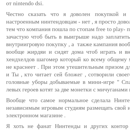
от nintendo dsi.
Честно сказать что я доволен покупкой и 
настроенным нинтендовцам - нет , я просто довол
тем что компания пошла по стопам free to play-
зачастую чтоб быть в выигрыше надо заплатить
внутриигровую покупку , а также кампания вооб
вообще жирдяи и сидят дома чтоб играть и вн
хендхелдов шагомер который ко всему общему 
не краснеет . При этом утешительным призом д
и Ты , кто читает сей бложег , сотворили свое
головные уборы добываемые в мини-игре " С
левых героев котят за две монетки с мичуганами 
Вообще что самое нормальное сделала Нинте
независимым игровым студиям размещать свой и
электронном магазине .
Я хоть не фанат Нинтенды и других контор