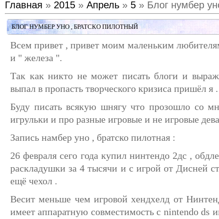
Главная
»
2015
»
Апрель
»
5
» Блог нумбер ун
БЛОГ НУМБЕР УНО , БРАТСКО ПИЛОТНЫЙ
Всем привет , привет моим маленьким любителя
и " железа ".
Так как никто не может писать блоги и выраж
выпал в пропасть творческого кризиса пришёл я .
Буду писать всякую шнягу что прозошло со мн
игрульки и про разные игровые и не игровые дев
Запись намбер уно , братско пилотная :
26 февраля сего года купил нинтендо 2дс , обд
раскладушки за 4 тысячи и с игрой от Дисней с
ещё чехол .
Весит меньше чем игровой хендхелд от Нинтен
имеет аппаратную совместимость с nintendo ds 