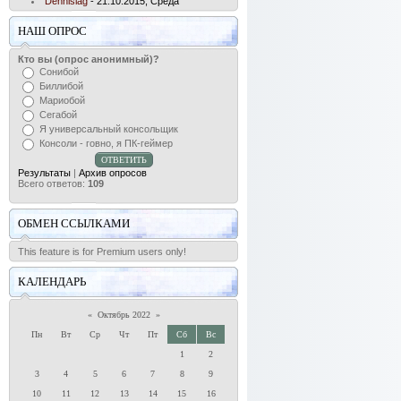
Dennislag
- 21.10.2015, Среда
НАШ ОПРОС
Кто вы (опрос анонимный)?
Сонибой
Биллибой
Мариобой
Сегабой
Я универсальный консольщик
Консоли - говно, я ПК-геймер
Результаты
|
Архив опросов
Всего ответов:
109
ОБМЕН ССЫЛКАМИ
This feature is for Premium users only!
КАЛЕНДАРЬ
«
Октябрь 2022
»
Пн
Вт
Ср
Чт
Пт
Сб
Вс
1
2
3
4
5
6
7
8
9
10
11
12
13
14
15
16