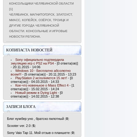
КОНСОЛЬЩИКИ ЧЕЛЯБИНСКОЙ ОБЛАСТИ
[1]
ЧЕЛЯБИНСК, МАГНИТОГОРСК, ЗЛАТОУСТ,
МИАСС, КОПЕЙСК, ОЗЁРСК, ТРОИЦК И
ДРУГИЕ ГОРОДА ЧЕЛЯБИНСКОЙ
ОБЛАСТИ. КОНСОЛЬНЫЕ И ИГРОВЫЕ
НОВОСТИ РЕГИОНА.
КОПИПАСТА НОВОСТЕЙ
Sony официально подтвердила
эмуляцию игр с PS2 на PS4
- [0 ответа(ов)]
- 20.11.2015 - 14:06
Windows 10 - Бесплатно абсолютно
всем!!!
- [5 ответа(ов)] - 20.11.2015 - 13:23
PlayStation 2 исполняется 15 лет!
- [0
ответа(ов)] - 04.03.2015 - 14:33
Кое-что новенькое о Mass Effect 4
- [1
ответа(ов)] - 15.02.2015 - 14:24
Новый режим в Dying Light
- [0
ответа(ов)] - 14.02.2015 - 12:38
ЗАПИСИ БЛОГА
Блог нумбер уно , братско пилотный
(
0
)
Scooter ver. 2.0
(
5
)
Sony Vaio Tap 11. Мой отзыв о планшете
(
0
)