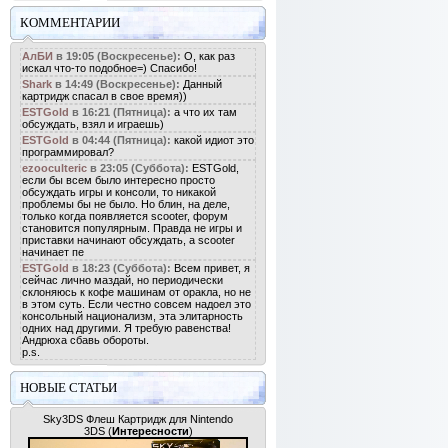
КОММЕНТАРИИ
АлБИ
в 19:05 (Воскресенье):
О, как раз
искал что-то подобное=) Спасибо!
Shark
в 14:49 (Воскресенье):
Данный
картридж спасал в свое время))
ESTGold
в 16:21 (Пятница):
а что их там
обсуждать, взял и играешь)
ESTGold
в 04:44 (Пятница):
какой идиот это
программировал?
ezooculteric
в 23:05 (Суббота):
ESTGold,
если бы всем было интересно просто
обсуждать игры и консоли, то никакой
проблемы бы не было. Но блин, на деле,
только когда появляется scooter, форум
становится популярным. Правда не игры и
приставки начинают обсуждать, а scooter
начинает пе
ESTGold
в 18:23 (Суббота):
Всем привет, я
сейчас лично маздай, но периодически
склоняюсь к кофе машинам от оракла, но не
в этом суть. Если честно совсем надоел это
консольный национализм, эта элитарность
одних над другими. Я требую равенства!
Андрюха сбавь обороты.
p.s.
НОВЫЕ СТАТЬИ
Sky3DS Флеш Картридж для Nintendo
3DS
(
Интересности
)