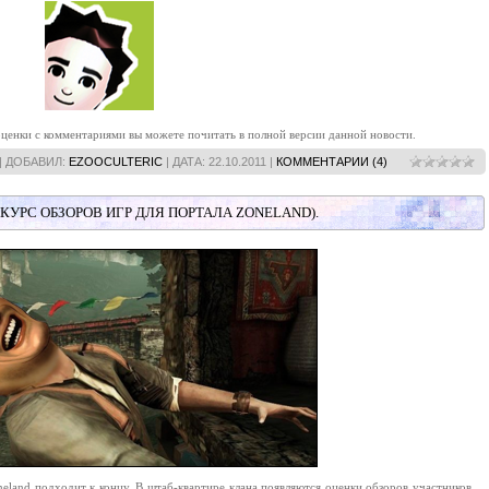
оценки с комментариями вы можете почитать в полной версии данной новости.
| ДОБАВИЛ:
EZOOCULTERIC
| ДАТА:
22.10.2011
|
КОММЕНТАРИИ (4)
КУРС ОБЗОРОВ ИГР ДЛЯ ПОРТАЛА ZONELAND).
neland подходит к концу. В штаб-квартире клана появляются оценки обзоров участников.