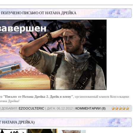
 ПОЛУЧЕНО ПИСЬМО ОТ НАТАНА ДРЕЙКА
ием
"Письмо от Натана Дрейка 2. Дрейк в плену"
, организованный кланом Консольщики
атана Дрейка!
| ДОБАВИЛ:
EZOOCULTERIC
| ДАТА:
06.12.2012
|
КОММЕНТАРИИ (8)
Т НАТАНА ДРЕЙКА)