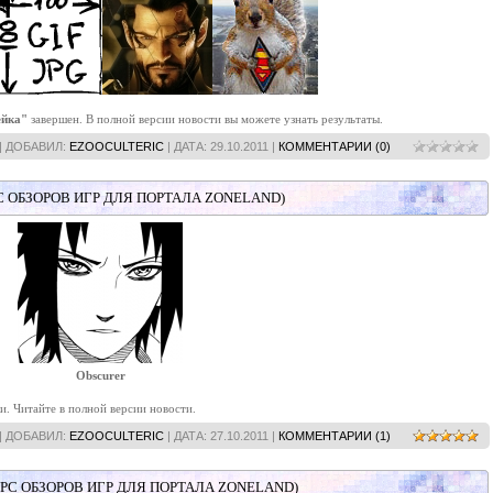
ейка"
завершен. В полной версии новости вы можете узнать результаты.
| ДОБАВИЛ:
EZOOCULTERIC
| ДАТА:
29.10.2011
|
КОММЕНТАРИИ (0)
 ОБЗОРОВ ИГР ДЛЯ ПОРТАЛА ZONELAND)
Obscurer
и. Читайте в полной версии новости.
| ДОБАВИЛ:
EZOOCULTERIC
| ДАТА:
27.10.2011
|
КОММЕНТАРИИ (1)
РС ОБЗОРОВ ИГР ДЛЯ ПОРТАЛА ZONELAND)