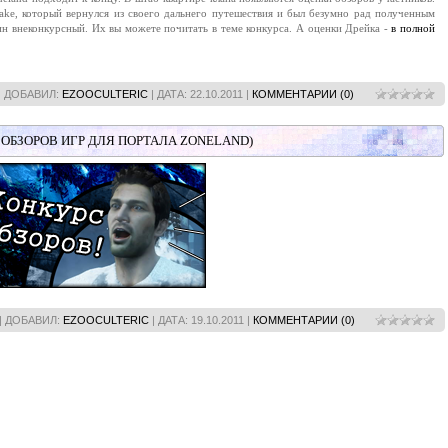
ake, который вернулся из своего дальнего путешествия и был безумно рад полученным
ин внеконкурсный. Их вы можете почитать в теме конкурса. А оценки Дрейка -
в полной
| ДОБАВИЛ:
EZOOCULTERIC
| ДАТА:
22.10.2011
|
КОММЕНТАРИИ (0)
 ОБЗОРОВ ИГР ДЛЯ ПОРТАЛА ZONELAND)
| ДОБАВИЛ:
EZOOCULTERIC
| ДАТА:
19.10.2011
|
КОММЕНТАРИИ (0)