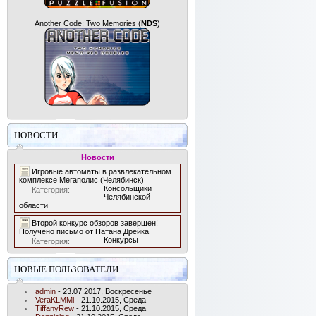
Another Code: Two Memories
(
NDS
)
НОВОСТИ
Новости
Игровые автоматы в развлекательном
комплексе Мегаполис (Челябинск)
Консольщики
Категория:
Челябинской
области
Второй конкурс обзоров завершен!
Получено письмо от Натана Дрейка
Конкурсы
Категория:
НОВЫЕ ПОЛЬЗОВАТЕЛИ
admin
- 23.07.2017, Воскресенье
VeraKLMMl
- 21.10.2015, Среда
TiffanyRew
- 21.10.2015, Среда