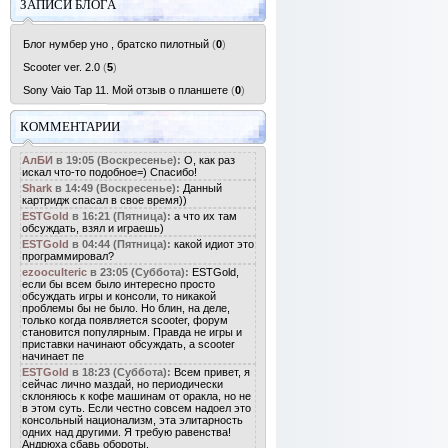
ЗАПИСИ БЛОГА
Блог нумбер уно , братско пилотный
(
0
)
Scooter ver. 2.0
(
5
)
Sony Vaio Tap 11. Мой отзыв о планшете
(
0
)
КОММЕНТАРИИ
АлБИ
в 19:05 (Воскресенье):
О, как раз
искал что-то подобное=) Спасибо!
Shark
в 14:49 (Воскресенье):
Данный
картридж спасал в свое время))
ESTGold
в 16:21 (Пятница):
а что их там
обсуждать, взял и играешь)
ESTGold
в 04:44 (Пятница):
какой идиот это
программировал?
ezooculteric
в 23:05 (Суббота):
ESTGold,
если бы всем было интересно просто
обсуждать игры и консоли, то никакой
проблемы бы не было. Но блин, на деле,
только когда появляется scooter, форум
становится популярным. Правда не игры и
приставки начинают обсуждать, а scooter
начинает пе
ESTGold
в 18:23 (Суббота):
Всем привет, я
сейчас лично маздай, но периодически
склоняюсь к кофе машинам от оракла, но не
в этом суть. Если честно совсем надоел это
консольный национализм, эта элитарность
одних над другими. Я требую равенства!
Андрюха сбавь обороты.