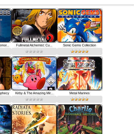
mor...
Fullmetal Alchemist: Cu...
Sonic Gems Collection
ophecy
Kirby & The Amazing Mir...
Metal Marines