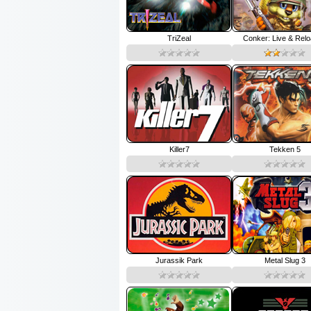
TriZeal
Conker: Live & Rel
Killer7
Tekken 5
Jurassik Park
Metal Slug 3