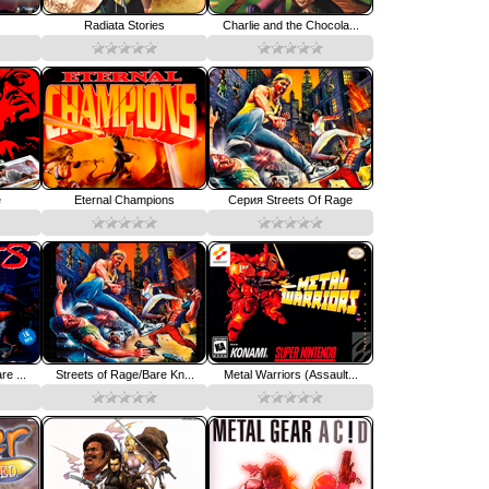
Radiata Stories
Charlie and the Chocola...
e
Eternal Champions
Серия Streets Of Rage
e ...
Streets of Rage/Bare Kn...
Metal Warriors (Assault...