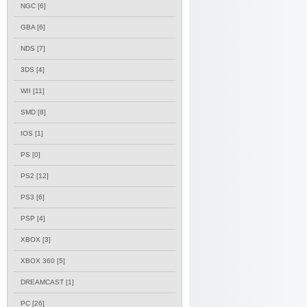
NGC
[6]
GBA
[6]
NDS
[7]
3DS
[4]
WII
[11]
SMD
[8]
IOS
[1]
PS
[0]
PS2
[12]
PS3
[6]
PSP
[4]
XBOX
[3]
XBOX 360
[5]
DREAMCAST
[1]
PC
[26]