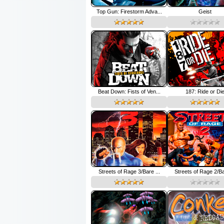
Top Gun: Firestorm Adva...
Geist
Beat Down: Fists of Ven...
187: Ride or Di
Streets of Rage 3/Bare ...
Streets of Rage 2/Bar