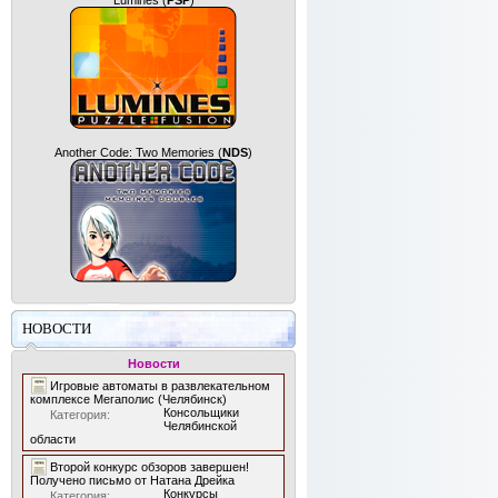
Lumines
(
PSP
)
Another Code: Two Memories
(
NDS
)
НОВОСТИ
Новости
Игровые автоматы в развлекательном
комплексе Мегаполис (Челябинск)
Консольщики
Категория:
Челябинской
области
Второй конкурс обзоров завершен!
Получено письмо от Натана Дрейка
Конкурсы
Категория: