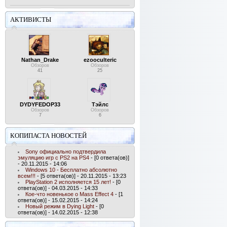
АКТИВИСТЫ
Nathan_Drake
ezooculteric
Обзоров
Обзоров
41
25
DYDYFEDOP33
Тэйлс
Обзоров
Обзоров
7
6
КОПИПАСТА НОВОСТЕЙ
Sony официально подтвердила
эмуляцию игр с PS2 на PS4
- [0 ответа(ов)]
- 20.11.2015 - 14:06
Windows 10 - Бесплатно абсолютно
всем!!!
- [5 ответа(ов)] - 20.11.2015 - 13:23
PlayStation 2 исполняется 15 лет!
- [0
ответа(ов)] - 04.03.2015 - 14:33
Кое-что новенькое о Mass Effect 4
- [1
ответа(ов)] - 15.02.2015 - 14:24
Новый режим в Dying Light
- [0
ответа(ов)] - 14.02.2015 - 12:38