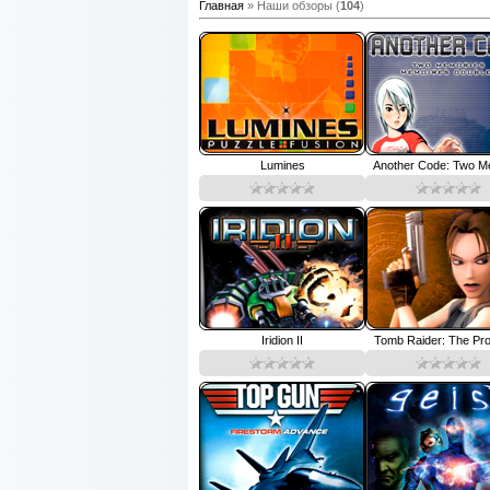
Главная
»
Наши обзоры
(
104
)
Lumines
Another Code: Two Me
Iridion II
Tomb Raider: The Pr