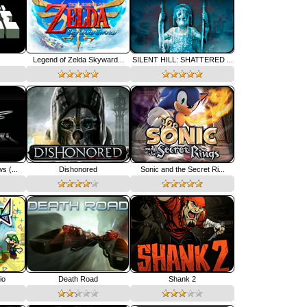
Legend of Zelda Skyward...
SILENT HILL: SHATTERED ...
s (...
Dishonored
Sonic and the Secret Ri...
io
Death Road
Shank 2