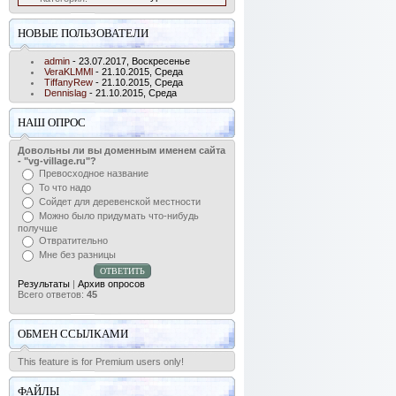
НОВЫЕ ПОЛЬЗОВАТЕЛИ
admin
- 23.07.2017, Воскресенье
VeraKLMMl
- 21.10.2015, Среда
TiffanyRew
- 21.10.2015, Среда
Dennislag
- 21.10.2015, Среда
НАШ ОПРОС
Довольны ли вы доменным именем сайта
- "vg-village.ru"?
Превосходное название
То что надо
Сойдет для деревенской местности
Можно было придумать что-нибудь
получше
Отвратительно
Мне без разницы
Результаты
|
Архив опросов
Всего ответов:
45
ОБМЕН ССЫЛКАМИ
This feature is for Premium users only!
ФАЙЛЫ