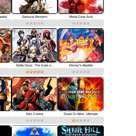
oaded
Samurai Western
Metal Gear Acid
Stella Deus: The Gate o...
Disney's Aladdin
Neo Contra
Dead Or Alive: Ultimate