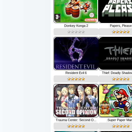
Donkey Konga 2
Papers, Please
Resident Evil 6
Thief: Deadly Shadow
Trauma Center: Second O...
Super Paper Mar