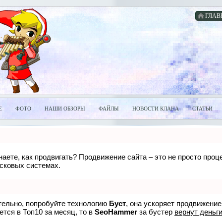
ГЛАВ
Е
ФОТО
НАШИ ОБЗОРЫ
ФАЙЛЫ
НОВОСТИ КЛАНА
СТАТЬИ
знаете, как продвигать? Продвижение сайта – это не просто про
исковых системах.
ятельно, попробуйте технологию
Буст
, она ускоряет продвижение
ется в Топ10 за месяц, то в
SeoHammer
за бустер
вернут деньги