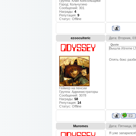
Группа: Клан Консольщики
Город:
Кольчугино
Сообщений:
301
Награды:
4
Репутация:
9
Статус:
Offline
ezooculteric
Дата: Вторник, 0
Quote
Вышла iXtreme LT
Опять бокс разби
Геймер на пенсии
Группа: Администраторы
Сообщений:
3078
Награды:
58
Репутация:
14
Статус:
Offline
Muromes
Дата: Пятница, 0
Я уже запарился!