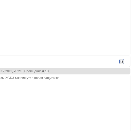
3.12.2011, 20:21 | Сообщение #
19
азы XGD3 так пишутся,новая защита же...