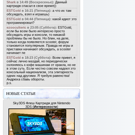
Shark
в 14:49 (Воскресенье):
Данный
картридж спасал в свое время))
ESTGold
в 16:21 (Пятница):
а что их там
обсуждать, взял и играешь)
ESTGold
в 04:44 (Пятница):
какой идиот это
программировал?
ezooculteric
в 23:05 (Суббота):
ESTGold,
если бы всем было интересно просто
обсуждать игры и консоли, то никакой
проблемы бы не было. Но блин, на деле,
только когда появляется scooter, форум
становится популярным. Правда не игры и
приставки начинают обсуждать, а scooter
начинает пе
ESTGold
в 18:23 (Суббота):
Всем привет, я
сейчас лично маздай, но периодически
склоняюсь к кофе машинам от оракла, но не
в этом суть. Если честно совсем надоел это
консольный национализм, эта элитарность
одних над другими. Я требую равенства!
Андрюха сбавь обороты.
p.s.
НОВЫЕ СТАТЬИ
Sky3DS Флеш Картридж для Nintendo
3DS
(
Интересности
)