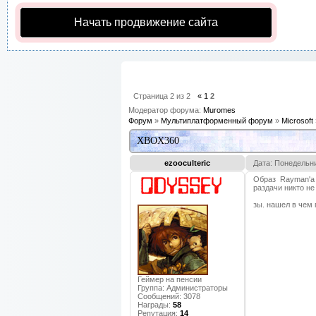
Начать продвижение сайта
Страница
2
из
2
«
1
2
Модератор форума:
Muromes
Форум
»
Мультиплатформенный форум
»
Microsoft
XBOX360
ezooculteric
Дата: Понедельни
Образ Rayman'а
раздачи никто не
зы. нашел в чем
Геймер на пенсии
Группа: Администраторы
Сообщений:
3078
Награды:
58
Репутация:
14