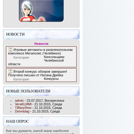
НОВОСТИ
Новости
Игровые автоматы в развлекательном
комплексе Мегаполис (Челябинск)
Консольщики
Категория:
Челябинской
области
Второй конкурс обзоров завершен!
Получено письмо от Натана Дрейка
Конкурсы
Категория:
НОВЫЕ ПОЛЬЗОВАТЕЛИ
admin
- 23.07.2017, Воскресенье
VeraKLMMl
- 21.10.2015, Среда
TiffanyRew
- 21.10.2015, Среда
Dennislag
- 21.10.2015, Среда
НАШ ОПРОС
Как вы думаете, какой жанр наиболее