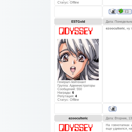
Статус:
Offline
ESTGold
Дата: Понедельни
ezooculteric
, ну
Генерал-лейтенант
Группа: Администраторы
Сообщений:
550
Награды:
6
Репутация:
4
Статус:
Offline
ezooculteric
Дата: Вторник, 1
На говнотапках 
еще удивился, на