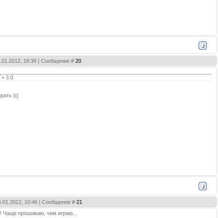
3.01.2012, 18:36 | Сообщение #
20
+ 3.0
рать (((
6.01.2012, 10:46 | Сообщение #
21
! Чаще прошиваю, чем играю...