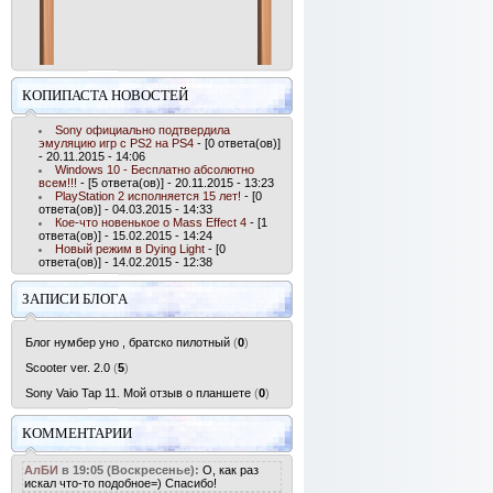
КОПИПАСТА НОВОСТЕЙ
Sony официально подтвердила
эмуляцию игр с PS2 на PS4
- [0 ответа(ов)]
- 20.11.2015 - 14:06
Windows 10 - Бесплатно абсолютно
всем!!!
- [5 ответа(ов)] - 20.11.2015 - 13:23
PlayStation 2 исполняется 15 лет!
- [0
ответа(ов)] - 04.03.2015 - 14:33
Кое-что новенькое о Mass Effect 4
- [1
ответа(ов)] - 15.02.2015 - 14:24
Новый режим в Dying Light
- [0
ответа(ов)] - 14.02.2015 - 12:38
ЗАПИСИ БЛОГА
Блог нумбер уно , братско пилотный
(
0
)
Scooter ver. 2.0
(
5
)
Sony Vaio Tap 11. Мой отзыв о планшете
(
0
)
КОММЕНТАРИИ
АлБИ
в 19:05 (Воскресенье):
О, как раз
искал что-то подобное=) Спасибо!