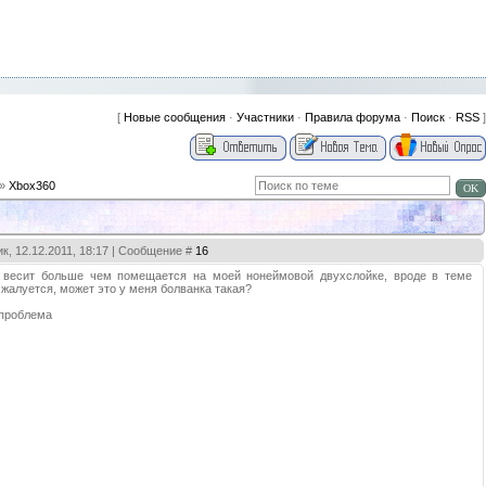
[
Новые сообщения
·
Участники
·
Правила форума
·
Поиск
·
RSS
]
»
Xbox360
к, 12.12.2011, 18:17 | Сообщение #
16
 весит больше чем помещается на моей нонеймовой двухслойке, вроде в теме
 жалуется, может это у меня болванка такая?
 проблема