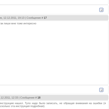
к, 12.12.2011, 19:13 | Сообщение #
17
 так пиши мне тоже интересно
3.12.2011, 12:33 | Сообщение #
18
инструкцию нашел. Тупо надо было записать, не обращая внимания на ошибки (я
сколько эта инструкция подробная).