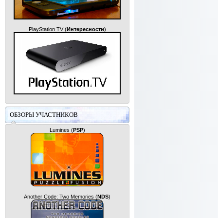
PlayStation TV
(
Интересности
)
ОБЗОРЫ УЧАСТНИКОВ
Lumines
(
PSP
)
Another Code: Two Memories
(
NDS
)