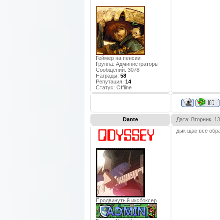
Геймер на пенсии
Группа: Администраторы
Сообщений:
3078
Награды:
58
Репутация:
14
Статус:
Offline
Dante
Дата: Вторник, 1
дык щас все обр
Продвинутый иксбоксер