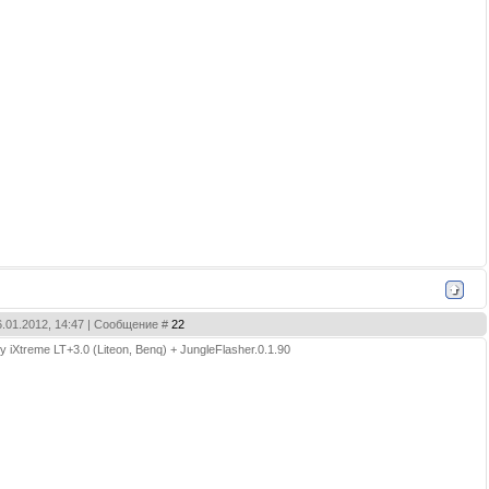
6.01.2012, 14:47 | Сообщение #
22
iXtreme LT+3.0 (Liteon, Benq) + JungleFlasher.0.1.90