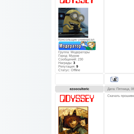
Консольщик-универсал
Группа: Модераторы
Город:
Муром
Сообщений:
230
Награды:
3
Репутация:
9
Статус:
Offline
ezooculteric
Дата: Пятница, 0
Скачать прошивку 