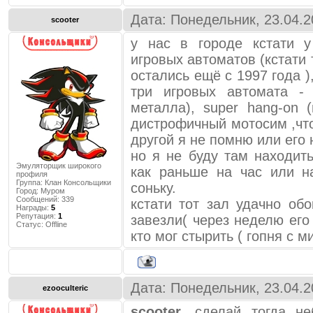
Дата: Понедельник, 23.04.2
scooter
у нас в городе кстати у
игровых автоматов (кстати 
остались ещё с 1997 года 
три игровых автомата -
металла), super hang-on
дистрофичный мотосим ,что
другой я не помню или его 
но я не буду там находить
Эмуляторщик широкого
как раньше на час или н
профиля
Группа: Клан Консольщики
соньку.
Город:
Муром
Сообщений:
339
кстати тот зал удачно об
Награды:
5
Репутация:
1
завезли( через неделю его
Статус:
Offline
кто мог стырить ( гопня с 
Дата: Понедельник, 23.04.2
ezooculteric
scooter
, сделай тогда н