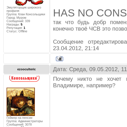
Эмуляторщик широкого
HAS NO CON
профиля
Группа: Клан Консольщики
Город:
Муром
так что будь добр помен
Сообщений:
339
Награды:
5
конечно твоё ЧСВ это позв
Репутация:
1
Статус:
Offline
Сообщение отредактиро
23.04.2012, 21:14
Дата: Среда, 09.05.2012, 1
ezooculteric
Почему никто не хочет 
Владимире, например?
Геймер на пенсии
Группа: Администраторы
Сообщений:
3078