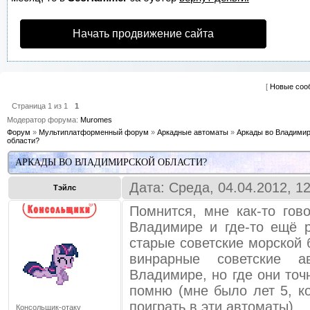
Начать продвижение сайта
[
Новые соо
Страница
1
из
1
1
Модератор форума:
Muromes
Форум
»
Мультиплатформенный форум
»
Аркадные автоматы
»
Аркады во Владими
области?
АРКАДЫ ВО ВЛАДИМИРСКОЙ ОБЛАСТИ?
Дата: Среда, 04.04.2012, 1
Тэйлс
Помнится, мне как-то гов
Владимире и где-то ещё 
старые советские морской 
винрарные советские 
Владимире, но где они точ
помню (мне было лет 5, к
поиграть в эти автоматы).
Консольщик-отаку