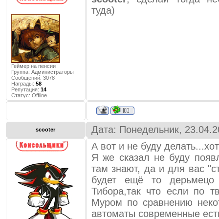
туда)
Геймер на пенсии
Группа: Администраторы
Сообщений:
3078
Награды:
58
Репутация:
14
Статус:
Offline
Дата: Понедельник, 23.04.2
scooter
А вот и не буду делать...хо
Я же сказал не буду появ
там знают, да и для вас "
будет ещё то дерьмецо
Тибора,так что если по т
Муром по сравнению неко
автоматы современные ест