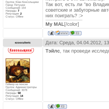
Группа: Клан Консольщики
Так вот, есть ли "во Влад
Город:
Петушки
Сообщений:
154
советские и забугорные ав
Награды:
7
Репутация:
2
них поиграть? :>
Статус:
Offline
My MAL
[/color]
Дата: Среда, 04.04.2012, 1
ezooculteric
Тэйлс
, так проведи исслед
Геймер на пенсии
Группа: Администраторы
Сообщений:
3078
Награды:
58
Репутация:
14
Статус:
Offline