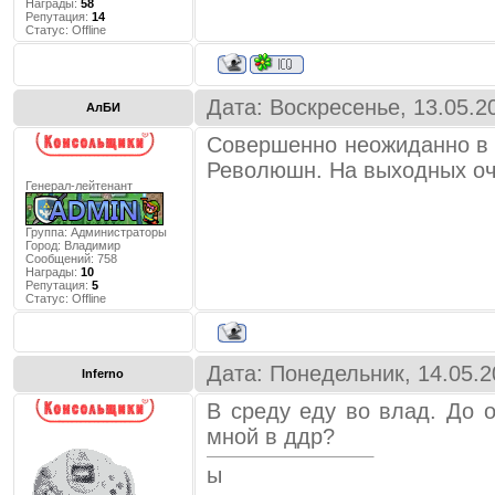
Награды:
58
Репутация:
14
Статус:
Offline
Дата: Воскресенье, 13.05.2
АлБИ
Совершенно неожиданно в 
Революшн. На выходных оче
Генерал-лейтенант
Группа: Администраторы
Город:
Владимир
Сообщений:
758
Награды:
10
Репутация:
5
Статус:
Offline
Дата: Понедельник, 14.05.2
Inferno
В среду еду во влад. До о
мной в ддр?
ы