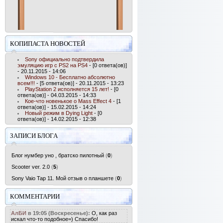
КОПИПАСТА НОВОСТЕЙ
Sony официально подтвердила
эмуляцию игр с PS2 на PS4
- [0 ответа(ов)]
- 20.11.2015 - 14:06
Windows 10 - Бесплатно абсолютно
всем!!!
- [5 ответа(ов)] - 20.11.2015 - 13:23
PlayStation 2 исполняется 15 лет!
- [0
ответа(ов)] - 04.03.2015 - 14:33
Кое-что новенькое о Mass Effect 4
- [1
ответа(ов)] - 15.02.2015 - 14:24
Новый режим в Dying Light
- [0
ответа(ов)] - 14.02.2015 - 12:38
ЗАПИСИ БЛОГА
Блог нумбер уно , братско пилотный
(
0
)
Scooter ver. 2.0
(
5
)
Sony Vaio Tap 11. Мой отзыв о планшете
(
0
)
КОММЕНТАРИИ
АлБИ
в 19:05 (Воскресенье):
О, как раз
искал что-то подобное=) Спасибо!