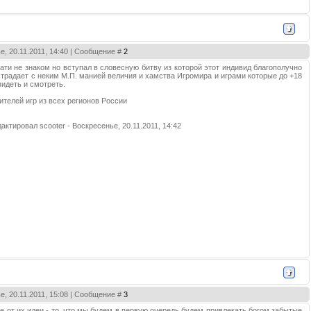
е, 20.11.2011, 14:40 | Сообщение #
2
стати не знаком но вступал в словесную битву из которой этот индивид благополучно
страдает с неким М.П. манией величия и хамства Игромира и играми которые до +18
идеть и смотреть.
ителей игр из всех регионов России
дактировал
scooter
-
Воскресенье, 20.11.2011, 14:42
е, 20.11.2011, 15:08 | Сообщение #
3
е от их идеи - то, что мы будем в первую очередь будем привлекать богом забытые