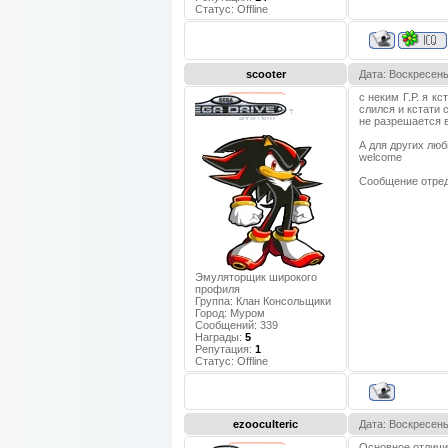
Статус:
Offline
scooter
Дата: Воскресень
с неким Г.Р. я к
слился и кстати 
не разрешается в
А для других люб
welcome
Сообщение отре
Эмуляторщик широкого
профиля
Группа: Клан Консольщики
Город:
Муром
Сообщений:
339
Награды:
5
Репутация:
1
Статус:
Offline
ezooculteric
Дата: Воскресень
Основное отличи