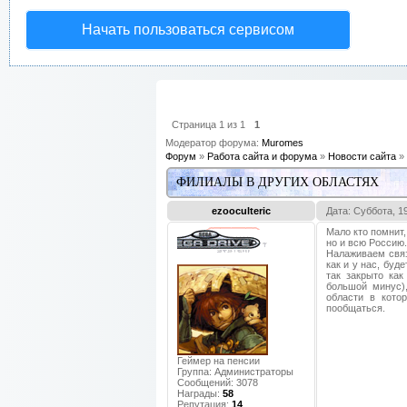
Начать пользоваться сервисом
Страница
1
из
1
1
Модератор форума:
Muromes
Форум
»
Работа сайта и форума
»
Новости сайта
»
ФИЛИАЛЫ В ДРУГИХ ОБЛАСТЯХ
ezooculteric
Дата: Суббота, 1
Мало кто помнит,
но и всю Россию.
Налаживаем связ
как и у нас, буд
так закрыто как
большой минус),
области в кото
пообщаться.
Геймер на пенсии
Группа: Администраторы
Сообщений:
3078
Награды:
58
Репутация:
14