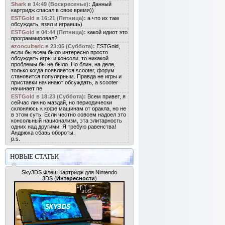
Shark
в 14:49 (Воскресенье):
Данный
картридж спасал в свое время))
ESTGold
в 16:21 (Пятница):
а что их там
обсуждать, взял и играешь)
ESTGold
в 04:44 (Пятница):
какой идиот это
программировал?
ezooculteric
в 23:05 (Суббота):
ESTGold,
если бы всем было интересно просто
обсуждать игры и консоли, то никакой
проблемы бы не было. Но блин, на деле,
только когда появляется scooter, форум
становится популярным. Правда не игры и
приставки начинают обсуждать, а scooter
начинает пе
ESTGold
в 18:23 (Суббота):
Всем привет, я
сейчас лично маздай, но периодически
склоняюсь к кофе машинам от оракла, но не
в этом суть. Если честно совсем надоел это
консольный национализм, эта элитарность
одних над другими. Я требую равенства!
Андрюха сбавь обороты.
p.s.
НОВЫЕ СТАТЬИ
Sky3DS Флеш Картридж для Nintendo
3DS
(
Интересности
)