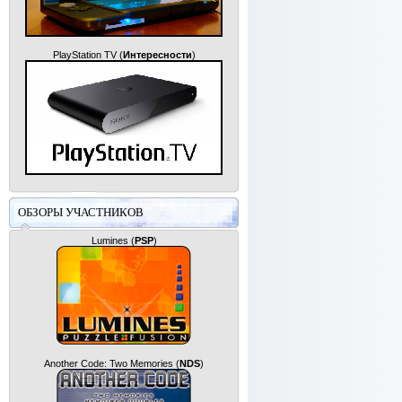
PlayStation TV
(
Интересности
)
ОБЗОРЫ УЧАСТНИКОВ
Lumines
(
PSP
)
Another Code: Two Memories
(
NDS
)