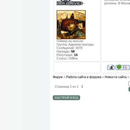
регионы. В Москв
Геймер на пенсии
Группа: Администраторы
Сообщений:
3078
Награды:
58
Репутация:
14
Статус:
Offline
Форум
»
Работа сайта и форума
»
Новости сайта
»
Страница
1
из
1
1