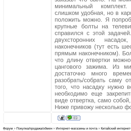
минимальный комплект.
слишком удобная, но в ка
положить можно. Я попроб
крупные болты на телев
справился с этой задачей
двухсторонних насадо
наконечников (тут есть ше
прямым наконечником). Бо
что длину отвертки можн
цангового зажима. Из ми
достаточно много врем
разобрать/собрать саму о
того, что насадку нужно 
необходимо еще закрепит
виде отвертка, само собой
Ниже привожу несколько ф
Форум
»
Покупка/продажа/обмен
»
Интернет-магазины и почта
»
Китайский интернет