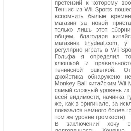
претензий к которому во
Теннис из Wii Sports поше
вспомнить былые времен
магазин за новой приста
только лишь этот сборни
общем, благодаря китайс
магазина tinydeal.com, 
регулярно играть в Wii Sp
Гольфа я определил то
клюшкой и правильност
теннисной ракеткой. О
джойстика обнаружено н
Monkey Ball китайским Wii 
самый сложный уровень из 
всей видимости, начинка т
же, как в оригинале, за и
показался немного более г
том же уровне громкости).
В заключении хочу с
долговечность. Конеч