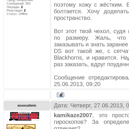
Город:
Кольчугино
поэтому хожу с жёстким. 
Сообщений:
393
Награды:
2
болтается. Хочу доделат
Репутация:
2
Статус:
Offline
пространство.
Вот этот твой чехол, судя
по размеру. Жаль, что
заказывать и знать заране
DS вот такой же, с сетч
Blackhorns, и нравится. Н
раз заказать, вдруг поудач
Сообщение отредактиров
25.06.2013, 09:20
Дата: Четверг, 27.06.2013,
ezooculteric
kamikaze2007
, это прост
гироскопов? За определ
отвечает?