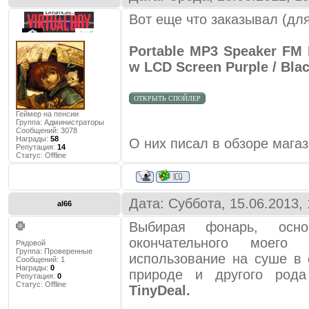
Вот еще что заказывал (для
Portable MP3 Speaker FM 
w LCD Screen Purple / Bla
Геймер на пенсии
Группа: Администраторы
Сообщений:
3078
Награды:
58
О них писал в обзоре магаз
Репутация:
14
Статус:
Offline
Дата: Суббота, 15.06.2013,
al66
Выбирая фонарь, осн
окончательного мое
Рядовой
Группа: Проверенные
использование на суше в 
Сообщений:
1
Награды:
0
природе и другого род
Репутация:
0
Статус:
Offline
TinyDeal.