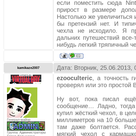
если поместить сюда Nin
прирост в размере допо
Настолько же увеличиться 
бы претензий нет. И типи
чехла не исходило. Я п
дальних путешествий все-
нибудь легкий тряпичный че
Дата: Вторник, 25.06.2013,
kamikaze2007
ezooculteric
, а точность г
проверял или это простой 
Ну вот, пока писал ещ
сообщение… Ладно, тогда
купил жёсткий чехол, в це
миллиметров на 10 больше
Генерал-майор
там даже болтается. Рас
Группа: Администраторы
мягкий чехол с кармашк