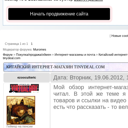
Начать продвижение сайта
[
Новые соо
Страница
1
из
1
1
Модератор форума:
Muromes
Форум
»
Покупка/продажа/обмен
»
Интернет-магазины и почта
»
Китайский интернет
tinydeal.com
КИТАЙСКИЙ ИНТЕРНЕТ-МАГАЗИН TINYDEAL.COM
Дата: Вторник, 19.06.2012,
ezooculteric
Мой обзор интернет-маг
читал. В этой же теме я
товаров и ссылки на видео 
есть что рассказать - то вел
Геймер на пенсии