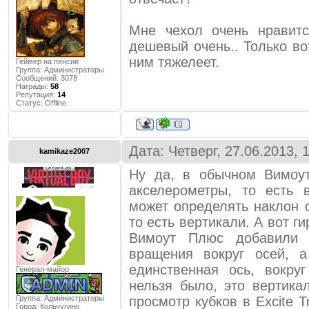
Мне чехол очень нравит
дешевый очень.. Только во
ним тяжелеет.
Геймер на пенсии
Группа: Администраторы
Сообщений:
3078
Награды:
58
Репутация:
14
Статус:
Offline
Дата: Четверг, 27.06.2013,
kamikaze2007
Ну да, в обычном Вимоут
акселерометры, то есть 
может определять наклон 
то есть вертикали. А вот г
Вимоут Плюс добавили 
вращения вокруг осей, а
единственная ось, вокру
Генерал-майор
нельзя было, это вертик
Группа: Администраторы
просмотр кубков в Excite 
Город:
Кольчугино