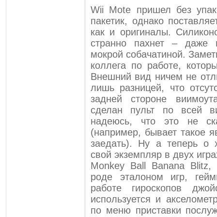
Wii Mote пришел без упак
пакетик, однако поставля
как и оригиналы. Силикон
странно пахнет – даже 
мокрой собачатиной. Замети
коллега по работе, котор
Внешний вид ничем не отли
лишь разницей, что отсут
задней стороне виимоут
сделан пульт по всей в
надеюсь, что это не ск
(например, бывает такое я
заедать). Ну а теперь о
свой экземпляр в двух игра
Monkey Ball Banana Blitz
роде эталоном игр, гей
работе гироскопов джой
используется и акселомет
по меню приставки послуж