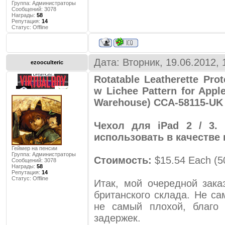
Группа: Администраторы
Сообщений:
3078
Награды:
58
Репутация:
14
Статус:
Offline
Дата: Вторник, 19.06.2012,
ezooculteric
Rotatable Leatherette Pro
w Lichee Pattern for Appl
Warehouse) CCA-58115-UK
Чехол для iPad 2 / 3.
использовать в качестве 
Геймер на пенсии
Группа: Администраторы
Стоимость:
$15.54 Each (50
Сообщений:
3078
Награды:
58
Репутация:
14
Статус:
Offline
Итак, мой очередной зак
британского склада. Не са
не самый плохой, благо
задержек.