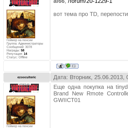
al66
,
/forum/20-1229-1
вот тема про TD, перепост
Геймер на пенсии
Группа: Администраторы
Сообщений:
3078
Награды:
58
Репутация:
14
Статус:
Offline
Дата: Вторник, 25.06.2013,
ezooculteric
Еще одна покупка на tiny
Brand New Rmote Controlle
GWIICT01
Геймер на пенсии