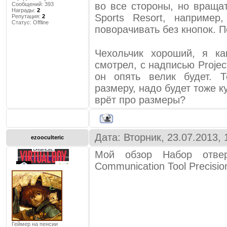
во все стороны, но вращат
Сообщений:
393
Награды:
2
Sports Resort, наприме
Репутация:
2
Статус:
Offline
поворачивать без кнопок. 
Чехольчик хороший, я к
смотрел, с надписью Projec
он опять велик будет. 
размеру, надо будет тоже к
врёт про размеры?
Дата: Вторник, 23.07.2013,
ezooculteric
Мой обзор Набор отвер
Communication Tool Precisio
Геймер на пенсии