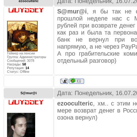
Дата: Понедельник, 16.07.2
ezooculteric
S@mur@i
, я бы так не 
прошлой неделе нас с 
рублей при возврате денег
как раз и была та первон
банк не вернул при во
напрямую, а не через PayPa
А про грабительские ком
Геймер на пенсии
Группа: Администраторы
отдельный разговор)
Сообщений:
3078
Награды:
58
Репутация:
14
Статус:
Offline
Дата: Понедельник, 16.07.2
S@mur@i
ezooculteric
, хм.. с этим 
мере возврат денег в Росс
озона вернул)