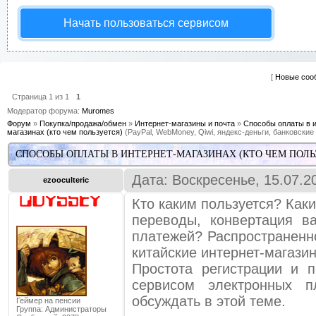
Начать пользоваться сервисом
[
Новые соо
Страница
1
из
1
1
Модератор форума:
Muromes
Форум
»
Покупка/продажа/обмен
»
Интернет-магазины и почта
»
Способы оплаты в и
магазинах (кто чем пользуется)
(PayPal, WebMoney, Qiwi, яндекс-деньги, банковские
СПОСОБЫ ОПЛАТЫ В ИНТЕРНЕТ-МАГАЗИНАХ (КТО ЧЕМ ПОЛЬ
Дата: Воскресенье, 15.07.2
ezooculteric
Кто каким пользуется? Как
переводы, конвертация в
платежей? Распространенно
китайские интернет-магазин
Простота регистрации и 
сервисом электронных 
обсуждать в этой теме.
Геймер на пенсии
Группа: Администраторы