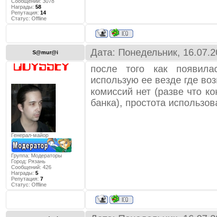
Сообщений:
3078
Награды:
58
Репутация:
14
Статус:
Offline
Дата: Понедельник, 16.07.2
S@mur@i
после того как появила
использую ее везде где в
комиссий нет (разве что к
банка), простота использов
Генерал-майор
Группа: Модераторы
Город:
Рязань
Сообщений:
426
Награды:
5
Репутация:
7
Статус:
Offline