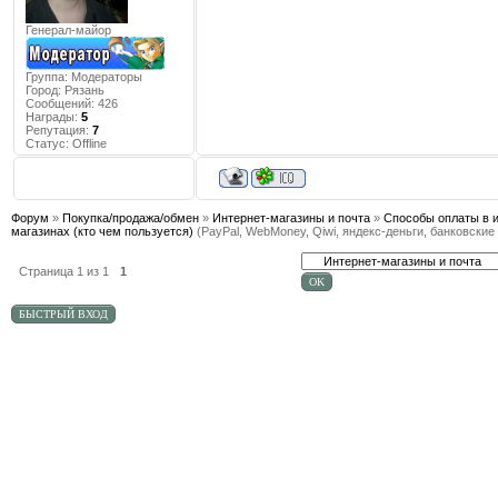
Генерал-майор
Группа: Модераторы
Город:
Рязань
Сообщений:
426
Награды:
5
Репутация:
7
Статус:
Offline
Форум
»
Покупка/продажа/обмен
»
Интернет-магазины и почта
»
Способы оплаты в и
магазинах (кто чем пользуется)
(PayPal, WebMoney, Qiwi, яндекс-деньги, банковские
Страница
1
из
1
1