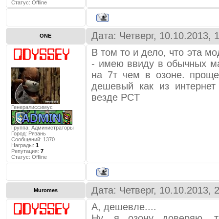
Статус:
Offline
Дата: Четверг, 10.10.2013,
ONE
В том то и дело, что эта м
- имею ввиду в обычных м
на 7т чем в озоне. прощ
дешевый как из интернет
везде PCT
Генералиссимус
Группа: Администраторы
Город:
Рязань
Сообщений:
1370
Награды:
1
Репутация:
7
Статус:
Offline
Дата: Четверг, 10.10.2013,
Muromes
А, дешевле....
Ну, я озону доверяю, 