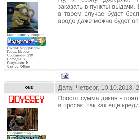
заказать в пункты выдачи. 
в твоем случае будет бес
вроде даже можно будет оп
Консольщик-универсал
Группа: Модераторы
Город:
Муром
Сообщений:
230
Награды:
3
Репутация:
9
Статус:
Offline
Дата: Четверг, 10.10.2013,
ONE
Просто сумма дикая - поэт
в просак, так как еще кред
Генералиссимус