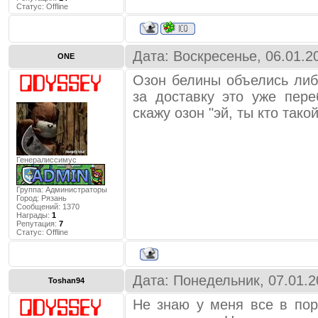
Статус:
Offline
Дата: Воскресенье, 06.01.2
ONE
Озон белины объелись либ
за доставку это уже пере
скажу озон "эй, ты кто так
Генералиссимус
Группа: Администраторы
Город:
Рязань
Сообщений:
1370
Награды:
1
Репутация:
7
Статус:
Offline
Дата: Понедельник, 07.01.2
Toshan94
Не знаю у меня все в пор