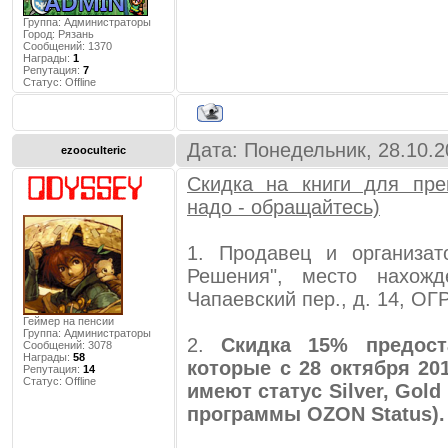
Группа: Администраторы
Город:
Рязань
Сообщений:
1370
Награды:
1
Репутация:
7
Статус:
Offline
Дата: Понедельник, 28.10.2
ezooculteric
Скидка на книги для пре
надо - обращайтесь)
1. Продавец и организа
Решения", место нахожд
Чапаевский пер., д. 14, О
Геймер на пенсии
Группа: Администраторы
2.
Скидка 15% предост
Сообщений:
3078
Награды:
58
которые c 28 октября 20
Репутация:
14
Статус:
Offline
имеют статус Silver, Gold
программы OZON Status).