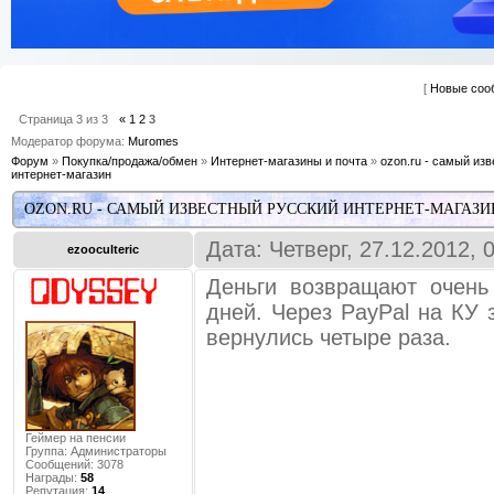
[
Новые соо
Страница
3
из
3
«
1
2
3
Модератор форума:
Muromes
Форум
»
Покупка/продажа/обмен
»
Интернет-магазины и почта
»
ozon.ru - самый из
интернет-магазин
OZON.RU - САМЫЙ ИЗВЕСТНЫЙ РУССКИЙ ИНТЕРНЕТ-МАГАЗИ
Дата: Четверг, 27.12.2012,
ezooculteric
Деньги возвращают очень
дней. Через PayPal на КУ 
вернулись четыре раза.
Геймер на пенсии
Группа: Администраторы
Сообщений:
3078
Награды:
58
Репутация:
14