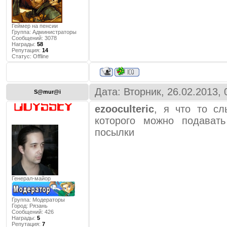
Геймер на пенсии
Группа: Администраторы
Сообщений:
3078
Награды:
58
Репутация:
14
Статус:
Offline
Дата: Вторник, 26.02.2013,
S@mur@i
ezooculteric
, я что то сл
которого можно подават
посылки
Генерал-майор
Группа: Модераторы
Город:
Рязань
Сообщений:
426
Награды:
5
Репутация:
7