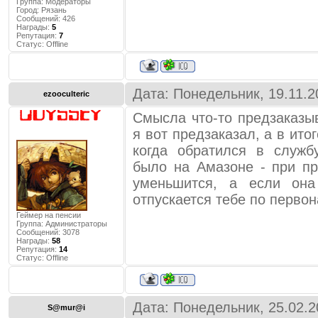
Группа: Модераторы
Город:
Рязань
Сообщений:
426
Награды:
5
Репутация:
7
Статус:
Offline
Дата: Понедельник, 19.11.2
ezooculteric
Смысла что-то предзаказыв
я вот предзаказал, а в ито
когда обратился в служб
было на Амазоне - при п
уменьшится, а если она
отпускается тебе по перво
Геймер на пенсии
Группа: Администраторы
Сообщений:
3078
Награды:
58
Репутация:
14
Статус:
Offline
Дата: Понедельник, 25.02.2
S@mur@i