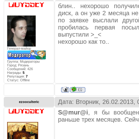
блин.. нехорошо получи
диск, а он уже 2 месяца н
по заявке выслали друго
пробилась первая посы
выпустили >_<
нехорошо как то..
Генерал-майор
Группа: Модераторы
Город:
Рязань
Сообщений:
426
Награды:
5
Репутация:
7
Статус:
Offline
Дата: Вторник, 26.02.2013,
ezooculteric
S@mur@i
, я бы вообщен
раньше трех месяцев. Сейч