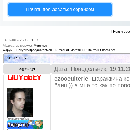
Начать пользоваться сервисом
[
Новые соо
Страница
2
из
2
«
1
2
Модератор форума:
Muromes
Форум
»
Покупка/продажа/обмен
»
Интернет-магазины и почта
»
Shopto.net
SHOPTO.NET
Дата: Понедельник, 19.11.2
S@mur@i
ezooculteric
, шаражкина ко
блин )) а мне то как по пов
Генерал-майор