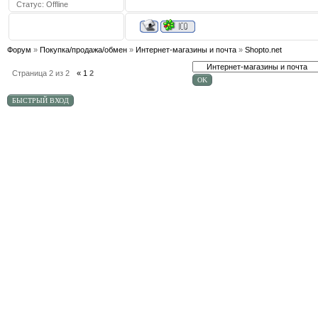
Статус:
Offline
Форум
»
Покупка/продажа/обмен
»
Интернет-магазины и почта
»
Shopto.net
Страница
2
из
2
«
1
2