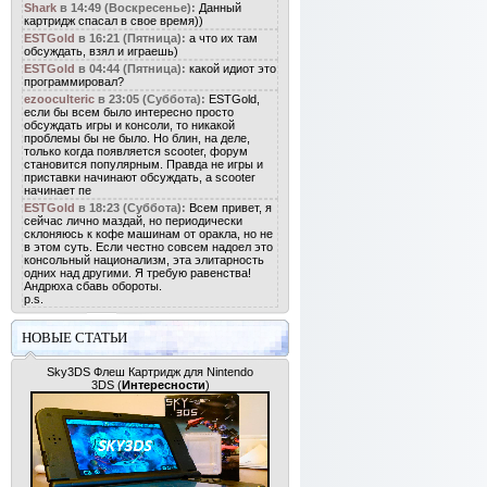
Shark
в 14:49 (Воскресенье):
Данный
картридж спасал в свое время))
ESTGold
в 16:21 (Пятница):
а что их там
обсуждать, взял и играешь)
ESTGold
в 04:44 (Пятница):
какой идиот это
программировал?
ezooculteric
в 23:05 (Суббота):
ESTGold,
если бы всем было интересно просто
обсуждать игры и консоли, то никакой
проблемы бы не было. Но блин, на деле,
только когда появляется scooter, форум
становится популярным. Правда не игры и
приставки начинают обсуждать, а scooter
начинает пе
ESTGold
в 18:23 (Суббота):
Всем привет, я
сейчас лично маздай, но периодически
склоняюсь к кофе машинам от оракла, но не
в этом суть. Если честно совсем надоел это
консольный национализм, эта элитарность
одних над другими. Я требую равенства!
Андрюха сбавь обороты.
p.s.
НОВЫЕ СТАТЬИ
Sky3DS Флеш Картридж для Nintendo
3DS
(
Интересности
)