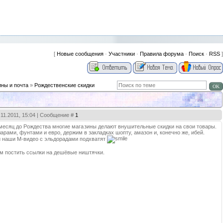
[
Новые сообщения
·
Участники
·
Правила форума
·
Поиск
·
RSS
]
ины и почта
»
Рождественские скидки
.11.2011, 15:04 | Сообщение #
1
 месяц до Рождества многие магазины делают внушительные скидки на свои товары.
рами, фунтами и евро, держим в закладках шопту, амазон и, конечно же, ибей.
 и наши М-видео с эльдорадами подхватят
ем постить ссылки на дешёвые ништячки.