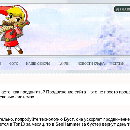
ГЛАВ
Е
ФОТО
НАШИ ОБЗОРЫ
ФАЙЛЫ
НОВОСТИ КЛАНА
СТАТЬИ
знаете, как продвигать? Продвижение сайта – это не просто про
исковых системах.
ятельно, попробуйте технологию
Буст
, она ускоряет продвижение
ется в Топ10 за месяц, то в
SeoHammer
за бустер
вернут деньги