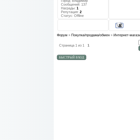
Город:
Владимир
Сообщений:
137
Награды:
1
Репутация:
2
Статус:
Offline
Форум
»
Покупка/продажа/обмен
»
Интернет-магаз
Страница
1
из
1
1