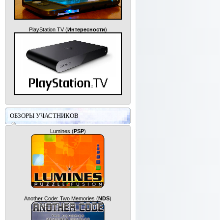
PlayStation TV
(
Интересности
)
ОБЗОРЫ УЧАСТНИКОВ
Lumines
(
PSP
)
Another Code: Two Memories
(
NDS
)