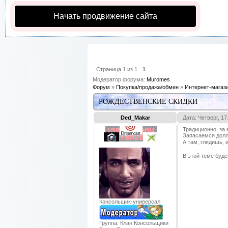
Начать продвижение сайта
Страница
1
из
1
1
Модератор форума:
Muromes
Форум
»
Покупка/продажа/обмен
»
Интернет-магаз
РОЖДЕСТВЕНСКИЕ СКИДКИ
Ded_Makar
Дата: Четверг, 17
Традиционно, за
Запасаемся долла
А там, глядишь,
В этой теме буд
Консольщик-универсал
Группа: Клан Консольщики