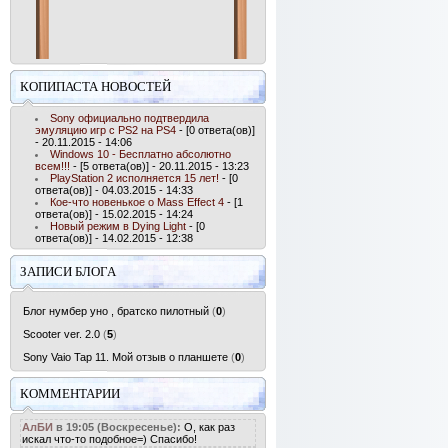
КОПИПАСТА НОВОСТЕЙ
Sony официально подтвердила
эмуляцию игр с PS2 на PS4
- [0 ответа(ов)]
- 20.11.2015 - 14:06
Windows 10 - Бесплатно абсолютно
всем!!!
- [5 ответа(ов)] - 20.11.2015 - 13:23
PlayStation 2 исполняется 15 лет!
- [0
ответа(ов)] - 04.03.2015 - 14:33
Кое-что новенькое о Mass Effect 4
- [1
ответа(ов)] - 15.02.2015 - 14:24
Новый режим в Dying Light
- [0
ответа(ов)] - 14.02.2015 - 12:38
ЗАПИСИ БЛОГА
Блог нумбер уно , братско пилотный
(
0
)
Scooter ver. 2.0
(
5
)
Sony Vaio Tap 11. Мой отзыв о планшете
(
0
)
КОММЕНТАРИИ
АлБИ
в 19:05 (Воскресенье):
О, как раз
искал что-то подобное=) Спасибо!