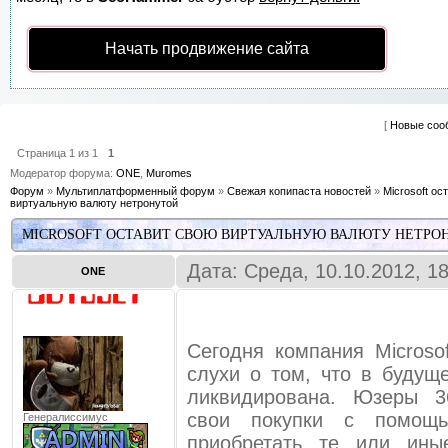
Начать продвижение сайта
[
Новые соо
Страница
1
из
1
1
Модератор форума:
ONE
,
Muromes
Форум
»
Мультиплатформенный форум
»
Свежая копипаста новостей
»
Microsoft ос
виртуальную валюту нетронутой
MICROSOFT ОСТАВИТ СВОЮ ВИРТУАЛЬНУЮ ВАЛЮТУ НЕТРО
Дата: Среда, 10.10.2012, 1
ONE
Сегодня компания Microso
слухи о том, что в будущ
ликвидирована. Юзеры 3
свои покупки с помощ
Генералиссимус
приобретать те или ин