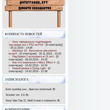
КОПИПАСТА НОВОСТЕЙ
Sony официально подтвердила
эмуляцию игр с PS2 на PS4
- [0 ответа(ов)]
- 20.11.2015 - 14:06
Windows 10 - Бесплатно абсолютно
всем!!!
- [5 ответа(ов)] - 20.11.2015 - 13:23
PlayStation 2 исполняется 15 лет!
- [0
ответа(ов)] - 04.03.2015 - 14:33
Кое-что новенькое о Mass Effect 4
- [1
ответа(ов)] - 15.02.2015 - 14:24
Новый режим в Dying Light
- [0
ответа(ов)] - 14.02.2015 - 12:38
ЗАПИСИ БЛОГА
Блог нумбер уно , братско пилотный
(
0
)
Scooter ver. 2.0
(
5
)
Sony Vaio Tap 11. Мой отзыв о планшете
(
0
)
КОММЕНТАРИИ