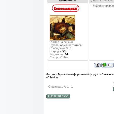
ezooculteric
Дата: Четверг, 0
Тоже хочу попро
Геймер на пенсии
Группа: Администраторы
Сообщений:
3078
Награды:
58
Репутация:
14
Статус:
Offline
Форум
»
Мультиплатформенный форум
»
Свежая к
of Illusion
Страница
1
из
1
1