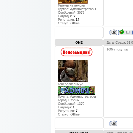
Геймер на пенсии
Группа: Администраторы
Сообщений:
3078
Награды:
58
Репутация:
14
Статус:
Offline
ONE
Дата: Среда, 31.
100% покупка!
Генералиссимус
Группа: Администраторы
Город:
Рязань
Сообщений:
1370
Награды:
1
Репутация:
7
Статус:
Offline