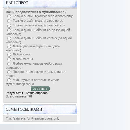
НАШ ОПРОС
Ваши предпочтения в мультиплеере?
Только онлайн мультиплеер любого вида
Только онлайн мультиплеер co-op
Только онлайн мультиплеер versus
Только диван-шейринг сo-op (за одной
консолью)
Только диван-шейринг versus (за одной
консолью)
Любой диван-шейринг (за одной
консолью)
Любой co-op
Любой versus
Люблю мультиплеер любого вида
одинаково
Предпочитаю исключительно сингл-
плеер
ММО рулит, в остальных играх
мультиплеер говно
Результаты
|
Архив опросов
Всего ответов:
78
ОБМЕН ССЫЛКАМИ
This feature is for Premium users only!