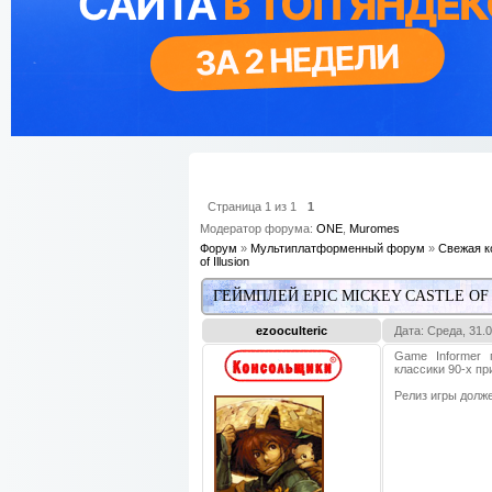
Страница
1
из
1
1
Модератор форума:
ONE
,
Muromes
Форум
»
Мультиплатформенный форум
»
Свежая к
of Illusion
ГЕЙМПЛЕЙ EPIC MICKEY CASTLE OF
ezooculteric
Дата: Среда, 31.
Game Informer 
классики 90-х при
Релиз игры долже