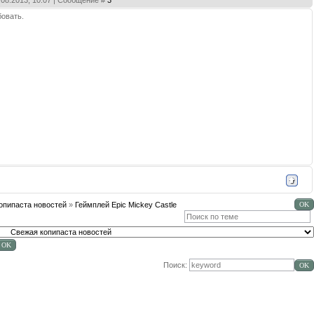
1.08.2013, 10:07 | Сообщение #
3
бовать.
опипаста новостей
»
Геймплей Epic Mickey Castle
Поиск: