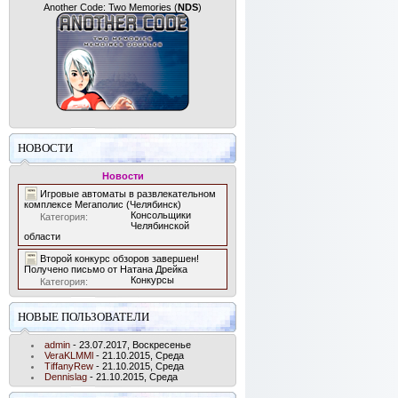
Another Code: Two Memories
(
NDS
)
НОВОСТИ
Новости
Игровые автоматы в развлекательном
комплексе Мегаполис (Челябинск)
Консольщики
Категория:
Челябинской
области
Второй конкурс обзоров завершен!
Получено письмо от Натана Дрейка
Конкурсы
Категория:
НОВЫЕ ПОЛЬЗОВАТЕЛИ
admin
- 23.07.2017, Воскресенье
VeraKLMMl
- 21.10.2015, Среда
TiffanyRew
- 21.10.2015, Среда
Dennislag
- 21.10.2015, Среда