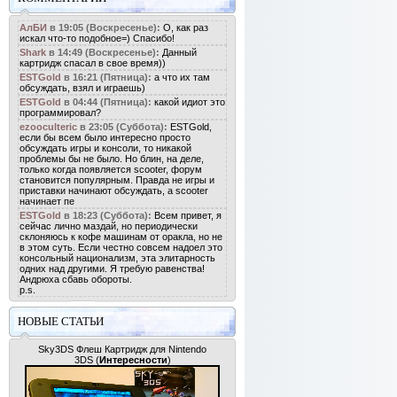
АлБИ
в 19:05 (Воскресенье):
О, как раз
искал что-то подобное=) Спасибо!
Shark
в 14:49 (Воскресенье):
Данный
картридж спасал в свое время))
ESTGold
в 16:21 (Пятница):
а что их там
обсуждать, взял и играешь)
ESTGold
в 04:44 (Пятница):
какой идиот это
программировал?
ezooculteric
в 23:05 (Суббота):
ESTGold,
если бы всем было интересно просто
обсуждать игры и консоли, то никакой
проблемы бы не было. Но блин, на деле,
только когда появляется scooter, форум
становится популярным. Правда не игры и
приставки начинают обсуждать, а scooter
начинает пе
ESTGold
в 18:23 (Суббота):
Всем привет, я
сейчас лично маздай, но периодически
склоняюсь к кофе машинам от оракла, но не
в этом суть. Если честно совсем надоел это
консольный национализм, эта элитарность
одних над другими. Я требую равенства!
Андрюха сбавь обороты.
p.s.
НОВЫЕ СТАТЬИ
Sky3DS Флеш Картридж для Nintendo
3DS
(
Интересности
)