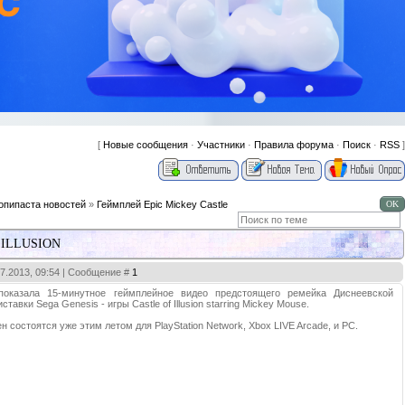
[
Новые сообщения
·
Участники
·
Правила форума
·
Поиск
·
RSS
]
опипаста новостей
»
Геймплей Epic Mickey Castle
 ILLUSION
07.2013, 09:54 | Сообщение #
1
показала 15-минутное геймплейное видео предстоящего ремейка Диснеевской
ставки Sega Genesis - игры Castle of Illusion starring Mickey Mouse.
н состоятся уже этим летом для PlayStation Network, Xbox LIVE Arcade, и PC.