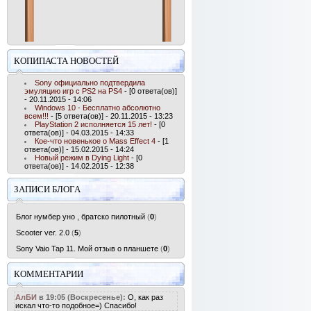
КОПИПАСТА НОВОСТЕЙ
Sony официально подтвердила
эмуляцию игр с PS2 на PS4
- [0 ответа(ов)]
- 20.11.2015 - 14:06
Windows 10 - Бесплатно абсолютно
всем!!!
- [5 ответа(ов)] - 20.11.2015 - 13:23
PlayStation 2 исполняется 15 лет!
- [0
ответа(ов)] - 04.03.2015 - 14:33
Кое-что новенькое о Mass Effect 4
- [1
ответа(ов)] - 15.02.2015 - 14:24
Новый режим в Dying Light
- [0
ответа(ов)] - 14.02.2015 - 12:38
ЗАПИСИ БЛОГА
Блог нумбер уно , братско пилотный
(
0
)
Scooter ver. 2.0
(
5
)
Sony Vaio Tap 11. Мой отзыв о планшете
(
0
)
КОММЕНТАРИИ
АлБИ
в 19:05 (Воскресенье):
О, как раз
искал что-то подобное=) Спасибо!