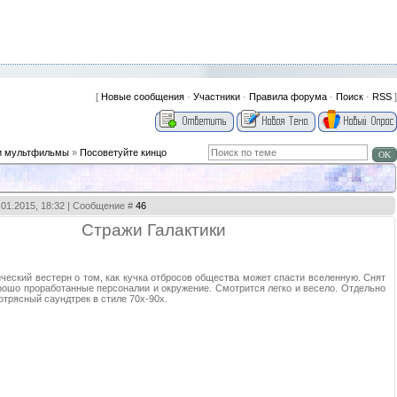
[
Новые сообщения
·
Участники
·
Правила форума
·
Поиск
·
RSS
]
и мультфильмы
»
Посоветуйте кинцо
2.01.2015, 18:32 | Сообщение #
46
Стражи Галактики
ческий вестерн о том, как кучка отбросов общества может спасти вселенную. Снят
рошо проработанные персоналии и окружение. Смотрится легко и весело. Отдельно
отрясный саундтрек в стиле 70х-90х.