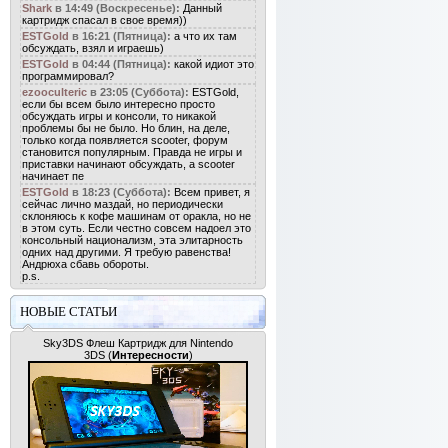
Shark
в 14:49 (Воскресенье):
Данный
картридж спасал в свое время))
ESTGold
в 16:21 (Пятница):
а что их там
обсуждать, взял и играешь)
ESTGold
в 04:44 (Пятница):
какой идиот это
программировал?
ezooculteric
в 23:05 (Суббота):
ESTGold,
если бы всем было интересно просто
обсуждать игры и консоли, то никакой
проблемы бы не было. Но блин, на деле,
только когда появляется scooter, форум
становится популярным. Правда не игры и
приставки начинают обсуждать, а scooter
начинает пе
ESTGold
в 18:23 (Суббота):
Всем привет, я
сейчас лично маздай, но периодически
склоняюсь к кофе машинам от оракла, но не
в этом суть. Если честно совсем надоел это
консольный национализм, эта элитарность
одних над другими. Я требую равенства!
Андрюха сбавь обороты.
p.s.
НОВЫЕ СТАТЬИ
Sky3DS Флеш Картридж для Nintendo
3DS
(
Интересности
)