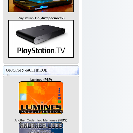
PlayStation TV
(
Интересности
)
ОБЗОРЫ УЧАСТНИКОВ
Lumines
(
PSP
)
Another Code: Two Memories
(
NDS
)