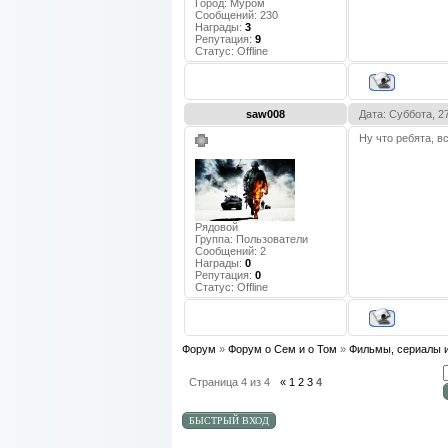
Город:
Муром
Сообщений:
230
Награды:
3
Репутация:
9
Статус:
Offline
saw008
Дата: Суббота, 2
Ну что ребята, 
Рядовой
Группа: Пользователи
Сообщений:
2
Награды:
0
Репутация:
0
Статус:
Offline
Форум
»
Форум о Сем и о Том
»
Фильмы, сериалы 
Страница
4
из
4
«
1
2
3
4