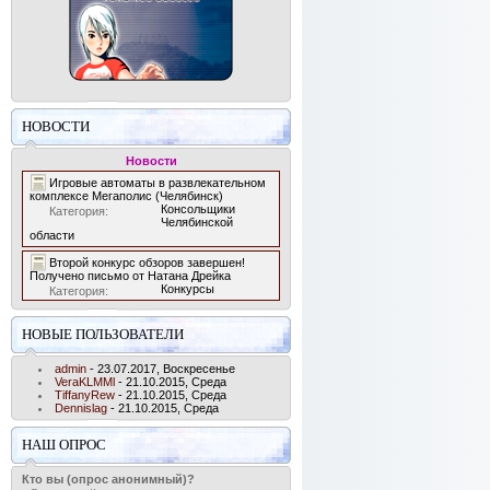
НОВОСТИ
Новости
Игровые автоматы в развлекательном
комплексе Мегаполис (Челябинск)
Консольщики
Категория:
Челябинской
области
Второй конкурс обзоров завершен!
Получено письмо от Натана Дрейка
Конкурсы
Категория:
НОВЫЕ ПОЛЬЗОВАТЕЛИ
admin
- 23.07.2017, Воскресенье
VeraKLMMl
- 21.10.2015, Среда
TiffanyRew
- 21.10.2015, Среда
Dennislag
- 21.10.2015, Среда
НАШ ОПРОС
Кто вы (опрос анонимный)?