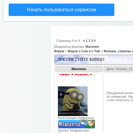
Начать пользоваться сервисом
Страница
4
из
4
«
1
2
3
4
Модератор форума:
Muromes
Форум
»
Форум о Сем и о Том
»
Фильмы, сериалы 
ПОСОВЕТУЙТЕ КИНЦО
Muromes
Дата: Четверг, 2
Разудалый косми
по комиксам. Хо
стоит отметить п
Консольщик-универсал
Группа: Модераторы