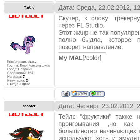
Дата: Среда, 22.02.2012, 1
Тэйлс
Скутер, к слову: трекер
через FL Studio.
Этот жанр не так популяре
полно быдла, которое 
позорит направление.
My MAL
[/color]
Консольщик-отаку
Группа: Клан Консольщики
Город:
Петушки
Сообщений:
154
Награды:
7
Репутация:
2
Статус:
Offline
Дата: Четверг, 23.02.2012,
scooter
Тейлс "фруктики" также 
проигрывания ,но как 
большинство начинающих н
используют хоть и эмуля