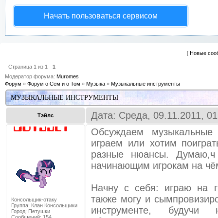
Начать пользоваться сервисом
[
Новые соо
Страница
1
из
1
1
Модератор форума:
Muromes
Форум
»
Форум о Сем и о Том
»
Музыка
»
Музыкальные инструменты
МУЗЫКАЛЬНЫЕ ИНСТРУМЕНТЫ
Дата: Среда, 09.11.2011, 0
Тэйлс
Обсуждаем музыкальные 
играем или хотим поиграт
разные нюансы. Думаю,ч
начинающим игрокам на чё
Начну с себя: играю на г
также могу и сымпровизир
Консольщик-отаку
Группа: Клан Консольщики
инструменте, будучи
Город:
Петушки
Сообщений:
154