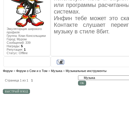
или программы расчитанны
системах.
Инфин тебе может это ска
Контакте слушает переи
Эмуляторщик широкого
музыку в стиле 8бит.
профиля
Группа: Клан Консольщики
Город:
Муром
Сообщений:
339
Награды:
5
Репутация:
1
Статус:
Offline
Форум
»
Форум о Сем и о Том
»
Музыка
»
Музыкальные инструменты
Страница
1
из
1
1