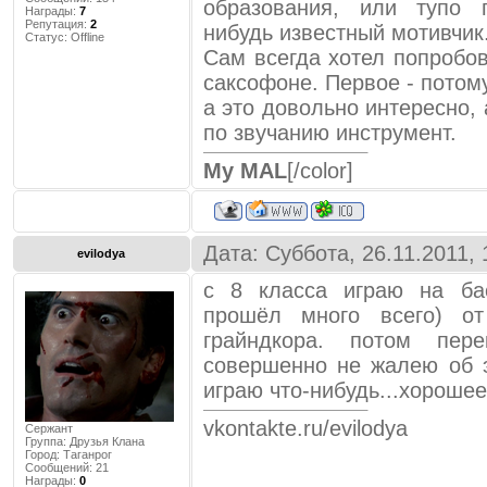
образования, или тупо 
Награды:
7
Репутация:
2
нибудь известный мотивчик
Статус:
Offline
Сам всегда хотел попробов
саксофоне. Первое - потом
а это довольно интересно, 
по звучанию инструмент.
My MAL
[/color]
Дата: Суббота, 26.11.2011,
evilodya
с 8 класса играю на бас
прошёл много всего) от
грайндкора. потом пер
совершенно не жалею об э
играю что-нибудь...хорошее
vkontakte.ru/evilodya
Сержант
Группа: Друзья Клана
Город:
Таганрог
Сообщений:
21
Награды:
0