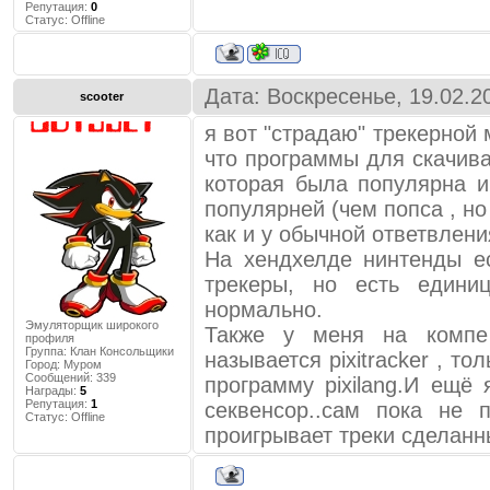
Репутация:
0
Статус:
Offline
Дата: Воскресенье, 19.02.2
scooter
я вот "страдаю" трекерной 
что программы для скачива
которая была популярна и
популярней (чем попса , но
как и у обычной ответвлени
На хендхелде нинтенды е
трекеры, но есть едини
нормально.
Эмуляторщик широкого
Также у меня на компе
профиля
Группа: Клан Консольщики
называется pixitracker , то
Город:
Муром
Сообщений:
339
программу pixilang.И ещё
Награды:
5
Репутация:
1
секвенсор..сам пока не 
Статус:
Offline
проигрывает треки сделанн