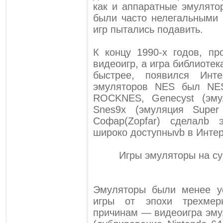
как и аппаратные эмулято
были часто нелегальными 
игр пытались подавить.
К концу 1990-х годов, п
видеоигр, а игра библиоте
быстрее, появился Инт
эмуляторов NES был NESt
ROCKNES, Genecyst (эму
Snes9x (эмуляция Super
Софар(Zopfar) сделалb
широко доступныvb в Интер
Игры эмуляторы на с
Эмуляторы были менее у
игры от эпохи трехмер
причинам — видеоигра эму