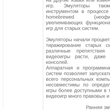
на другие языки или изме
игр. Эмуляторы так
инструментом в процессе
homebrewed (неоф
увелияивающих функциона
игр для старых систем.
Эмуляторы начали процвета
тиражирование старых 
различные препятствия
видеоигры расти, даже
консолей.
Аппаратная и программн
систем позволяет запуска
всего персональных комп
несовместимы по опреде
игры более доступными в 
видеоигр много правовых и
Ранняя эм