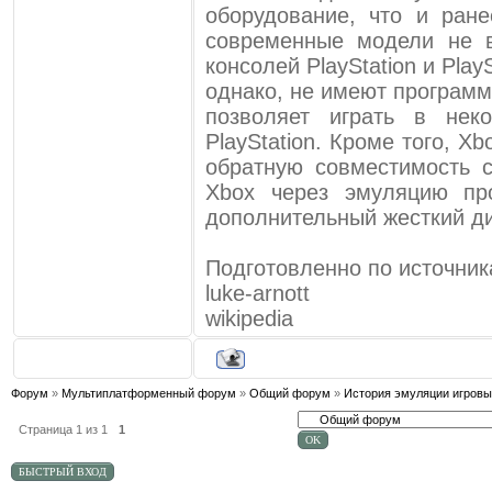
оборудование, что и ране
современные модели не в
консолей PlayStation и PlayS
однако, не имеют программ
позволяет играть в нек
PlayStation. Кроме того, X
обратную совместимость 
Xbox через эмуляцию пр
дополнительный жесткий ди
Подготовленно по источник
luke-arnott
wikipedia
Форум
»
Мультиплатформенный форум
»
Общий форум
»
История эмуляции игровы
Страница
1
из
1
1