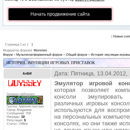
Начать продвижение сайта
[
Новые соо
Страница
1
из
1
1
Модератор форума:
Muromes
Форум
»
Мультиплатформенный форум
»
Общий форум
»
История эмуляции игровы
ИСТОРИЯ ЭМУЛЯЦИИ ИГРОВЫХ ПРИСТАВОК
Дата: Пятница, 13.04.2012,
АлБИ
Эмулятор игровой кон
которая позволяет ком
Генерал-лейтенант
консоли эмулировать
различных игровых консо
Группа: Администраторы
используются для воспрои
Город:
Владимир
Сообщений:
758
на персональных компьюте
Награды:
10
Репутация:
5
консолях, но они также ис
Статус:
Offline