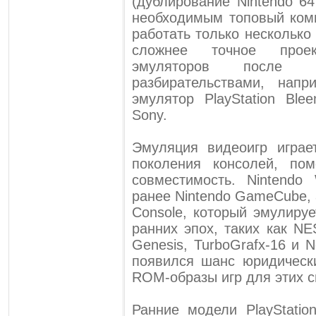
(дублирование Nintendo 64
необходимым топовый комп
работать только несколько
сложнее точное прое
эмуляторов после
разбирательствами, напр
эмулятор PlayStation Ble
Sony.
Эмуляция видеоигр игра
поколения консолей, по
совместимость. Nintendo
ранее Nintendo GameCube, а
Console, который эмулиру
ранних эпох, таких как NE
Genesis, TurboGrafx-16 и 
появился шанс юридически
ROM-образы игр для этих с
Ранние модели PlayStati