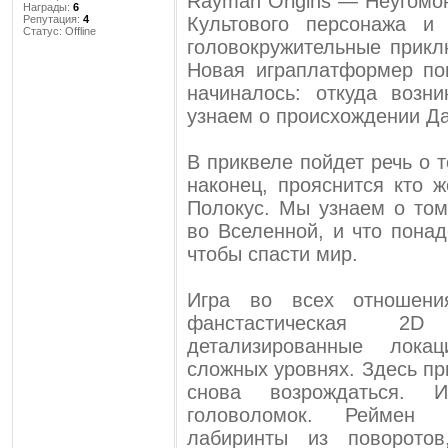
Rayman Origins — Неугомо
Награды:
6
Репутация:
4
Культового персонажа и
Статус:
Offline
головокружительные прикл
Новая играплатформер по
начиналось: откуда возн
узнаем о происхождении Да
В приквеле пойдет речь о 
наконец, прояснится кто 
Полокус. Мы узнаем о том
во Вселенной, и что пона
чтобы спасти мир.
Игра во всех отношения
фанстастическая 2D
детализированные лок
сложных уровнях. Здесь пр
снова возрождаться.
головоломок. Реймен 
лабиринты из поворотов