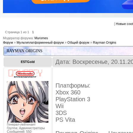
[
Новые соо
Страница
1
из
1
1
Модератор форума:
Muromes
Форум
»
Мультиплатформенный форум
»
Общий форум
»
Rayman Origins
RAYMAN ORIGINS
Дата: Воскресенье, 20.11.2
ESTGold
Платформы:
Xbox 360
PlayStation 3
Wii
3DS
PS Vita
Генерал-лейтенант
Группа: Администраторы
Сообщений:
550