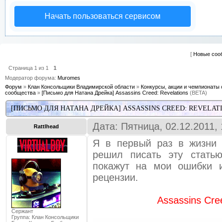
Начать пользоваться сервисом
[
Новые соо
Страница
1
из
1
1
Модератор форума:
Muromes
Форум
»
Клан Консольщики Владимирской области
»
Конкурсы, акции и чемпионаты 
сообщества
»
[Письмо для Натана Дрейка] Assassins Creed: Revelations
(BETA)
[ПИСЬМО ДЛЯ НАТАНА ДРЕЙКА] ASSASSINS CREED: REVELAT
Дата: Пятница, 02.12.2011,
Rattlhead
Я в первый раз в жизни 
решил писать эту стать
покажут на мои ошибки и
рецензии.
Assassins Cre
Сержант
Группа: Клан Консольщики