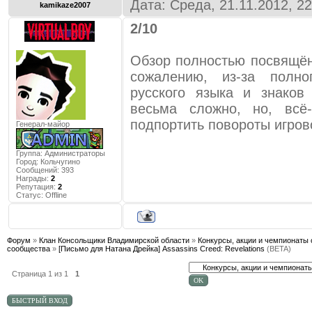
Дата: Среда, 21.11.2012, 2
kamikaze2007
2/10
Обзор полностью посвящён
сожалению, из-за полно
русского языка и знаков
весьма сложно, но, всё
подпортить повороты игров
Генерал-майор
Группа: Администраторы
Город:
Кольчугино
Сообщений:
393
Награды:
2
Репутация:
2
Статус:
Offline
Форум
»
Клан Консольщики Владимирской области
»
Конкурсы, акции и чемпионаты 
сообщества
»
[Письмо для Натана Дрейка] Assassins Creed: Revelations
(BETA)
Страница
1
из
1
1