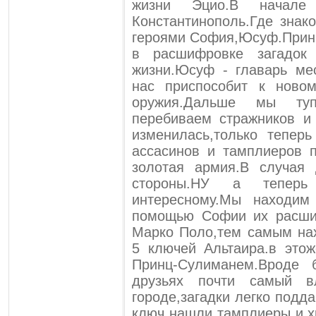
жизни Эцио.В начале
Константинополь.Где знак
героями София,Юсуф.Прин
в расшифровке загадок
жизни.Юсуф - главарь ме
нас приспособит к ново
оружия.Дальше мы т
перебиваем стражников и 
изменилась,только тепер
ассасинов и тамплиеров 
золотая армия.В случая
стороны.НУ а тепер
интересному.Мы находим
помощью Софии их расши
Марко Поло,тем самым нах
5 ключей Альтаира.в это
Принц-Сулиманем.Вроде
друзьях почти самый в
городе,загадки легко подд
ключ нашли тамплиеры и х