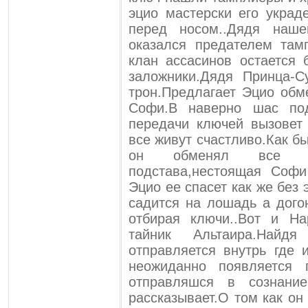
эцио мастерски его украд
перед носом..Дядя наше
оказался предателем та
клан ассасинов остается
заложники.Дядя Принца-С
трон.Предлагает Эцио обм
Софи.В наверно шас по
передачи ключей вызовет
все живут счастливо.Как б
он обменял все 5
подстава,нестоящая Софи
Эцио ее спасет как же без 
садится на лошадь а дог
отбирая ключи..Вот и Ha
тайник Альтаира.Най
отправляется внутрь где 
неожиданно появляется 
отправляшся в сознани
рассказывает.О том как он