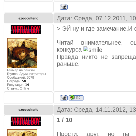
Дата: Среда, 07.12.2011, 1
ezooculteric
> ЭЙ ну и где замечание.И 
Читай внимательнее, о
конкурса
Правда никто не запреща
раньше.
Геймер на пенсии
Группа: Администраторы
Сообщений:
3078
Награды:
58
Репутация:
14
Статус:
Offline
Дата: Среда, 14.11.2012, 1
ezooculteric
1 / 10
Прости, друг, но ты 