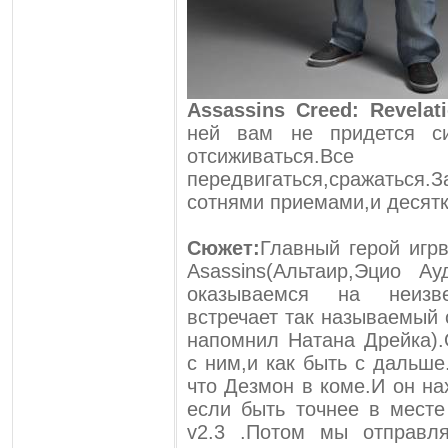
Assassins Creed: Revelat
ней вам не придется с
отсиживаться.Вс
передвигаться,сражать
сотнями приемами,и десят
Сюжет:
Главный герой игр
Asassins(Альтаир,Эцио А
оказываемся на неизв
встречает так называемый 
напомнил Натана Дрейка).
с ним,и как быть с дальше
что Дезмон в коме.И он на
если быть точнее в месте
v2.3 .Потом мы отправл