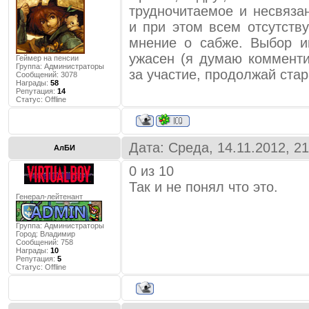
трудночитаемое и несвяза
и при этом всем отсутств
мнение о сабже. Выбор и
ужасен (я думаю комменти
Геймер на пенсии
Группа: Администраторы
за участие, продолжай стар
Сообщений:
3078
Награды:
58
Репутация:
14
Статус:
Offline
Дата: Среда, 14.11.2012, 2
АлБИ
0 из 10
Так и не понял что это.
Генерал-лейтенант
Группа: Администраторы
Город:
Владимир
Сообщений:
758
Награды:
10
Репутация:
5
Статус:
Offline