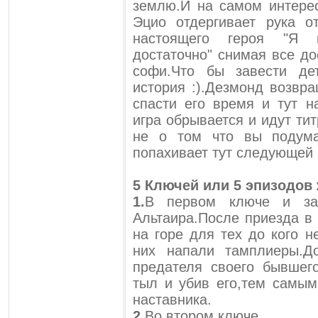
землю.И на самом интере
Эцио отдергивает рука о
настоящего героя "Я 
достаточно" снимая все до
софи.Что бы завести де
история :).Дезмонд возвр
спасти его время и тут 
игра обрывается и идут ти
не о том что вы подума
попахивает тут следующей 
5 Ключей или 5 эпизодов 
1.
В первом ключе и зак
Альтаира.После приезда в
на горе для тех до кого н
них напали тамплиеры.Д
предателя своего бывшег
тыл и убив его,тем самым
наставника.
2.
Во втором ключе