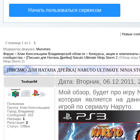
Начать пользоваться сервисом
[
Новые соо
Страница
1
из
1
1
Модератор форума:
Muromes
Форум
»
Клан Консольщики Владимирской области
»
Конкурсы, акции и чемпионаты 
сообщества
»
[Письмо для Натана Дрейка] Naruto Ultimate Ninja Storm 2
(Обзор игры N
Ninja Storm 2)
[ПИСЬМО ДЛЯ НАТАНА ДРЕЙКА] NARUTO ULTIMATE NINJA ST
Дата: Вторник, 06.12.2011,
Toshan94
Мой обзор, будет про игру N
которая является на да
Полковник
игрой по сериалу Наруто.
Группа: Клан Консольщики
Город:
Владимир
Сообщений:
183
Награды:
1
Репутация:
2
Статус:
Offline