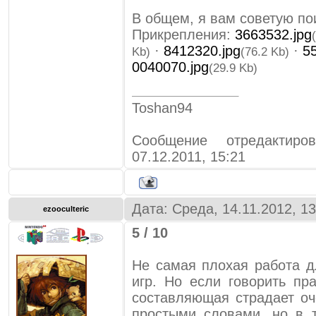
В общем, я вам советую пои
Прикрепления:
3663532.jpg
·
8412320.jpg
·
5
Kb)
(76.2 Kb)
0040070.jpg
(29.9 Kb)
Toshan94
Сообщение отредактир
07.12.2011, 15:21
Дата: Среда, 14.11.2012, 1
ezooculteric
5 / 10
Не самая плохая работа 
игр. Но если говорить пр
составляющая страдает оч
простыми словами, но в 