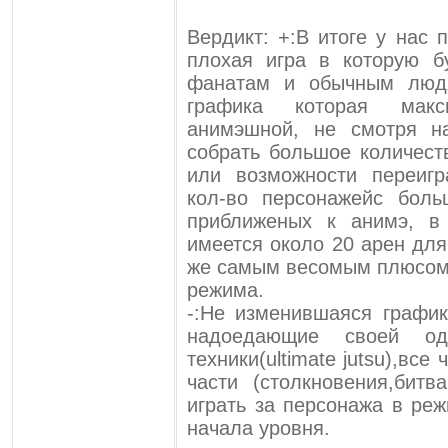
Вердикт: +:В итоге у нас 
плохая игра в которую б
фанатам и обычным людя
графика которая мак
анимэшной, не смотря н
собрать большое количест
или возможности переигр
кол-во персонажейс бол
приближеных к анимэ, в
имеется около 20 арен для
же самым весомым плюсом 
режима.
-:Не изменившаяся график
надоедающие своей одн
техники(ultimate jutsu),вс
части (столкновения,бит
играть за персонажа в реж
начала уровня.