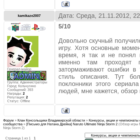
Дата: Среда, 21.11.2012, 2
kamikaze2007
5/10
Довольно скучный получил
игру. Хотя основные моме
время, я так и не понял 
именно там проходят п
затормаживают ошибки в 
Генерал-майор
стиль описания. Тут бо
Группа: Администраторы
поклонники этого сериал
Город:
Кольчугино
людей, мне кажется, обзор 
Сообщений:
393
Награды:
2
Репутация:
2
Статус:
Offline
Форум
»
Клан Консольщики Владимирской области
»
Конкурсы, акции и чемпионаты 
сообщества
»
[Письмо для Натана Дрейка] Naruto Ultimate Ninja Storm 2
(Обзор игры N
Ninja Storm 2)
Страница
1
из
1
1