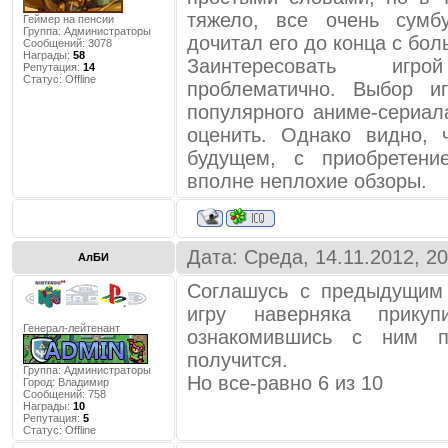
тяжело, все очень сумб
Геймер на пенсии
Группа: Администраторы
дочитал его до конца с бо
Сообщений:
3078
Награды:
58
Заинтересовать иг
Репутация:
14
Статус:
Offline
проблематично. Выбор и
популярного аниме-сериал
оценить. Однако видно, 
будущем, с приобретени
вполне неплохие обзоры.
Дата: Среда, 14.11.2012, 2
АлБИ
Соглашусь с предыдущим 
игру наверняка прик
Генерал-лейтенант
ознакомившись с ним п
получится.
Группа: Администраторы
Но все-равно 6 из 10
Город:
Владимир
Сообщений:
758
Награды:
10
Репутация:
5
Статус:
Offline