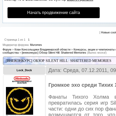
Начать продвижение сайта
[
Новые соо
Страница
1
из
1
1
Модератор форума:
Muromes
Форум
»
Клан Консольщики Владимирской области
»
Конкурсы, акции и чемпионаты 
сообщества
»
[внеконкурс] Обзор Silent Hill: Shattered Memories
(Вынос мозга!)
[ВНЕКОНКУРС] ОБЗОР SILENT HILL: SHATTERED MEMORIES
Дата: Среда, 07.12.2011, 0
Lock_Dock
Громкое эхо среди Тихих
Фанаты Тихого Холма 
превратилась серия игр Sil
части: одни до сих пор фан
возмущаются от того, чт