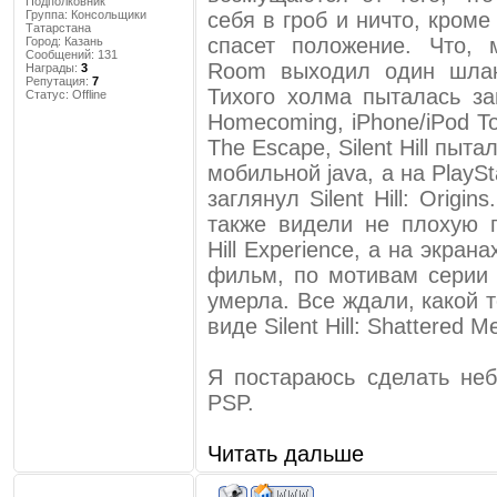
Подполковник
Группа: Консольщики
себя в гроб и ничто, кром
Татарстана
спасет положение. Что,
Город:
Казань
Сообщений:
131
Room выходил один шла
Награды:
3
Репутация:
7
Тихого холма пыталась за
Статус:
Offline
Homecoming, iPhone/iPod To
The Escape, Silent Hill пы
мобильной java, а на PlaySta
заглянул Silent Hill: Origin
также видели не плохую г
Hill Experience, а на экра
фильм, по мотивам серии 
умерла. Все ждали, какой т
виде Silent Hill: Shattered M
Я постараюсь сделать не
PSP.
Читать дальше