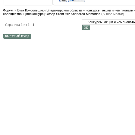
Форум
»
Клан Консольщики Владимирской области
»
Конкурсы, акции и чемпионаты 
сообщества
»
[внеконкурс] Обзор Silent Hill: Shattered Memories
(Вынос мозга!)
Страница
1
из
1
1