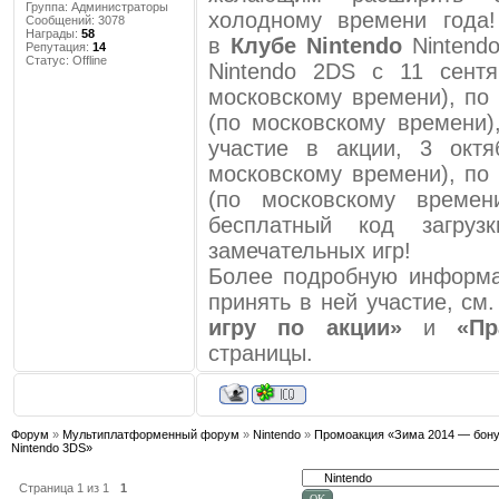
Группа: Администраторы
холодному времени года!
Сообщений:
3078
Награды:
58
в
Клубе Nintendo
Nintendo
Репутация:
14
Статус:
Offline
Nintendo 2DS с 11 сентя
московскому времени), по 
(по московскому времени)
участие в акции, 3 октя
московскому времени), по 
(по московскому времен
бесплатный код загру
замечательных игр!
Более подробную информа
принять в ней участие, см
игру по акции»
и
«П
страницы.
Форум
»
Мультиплатформенный форум
»
Nintendo
»
Промоакция «Зима 2014 — бону
Nintendo 3DS»
Страница
1
из
1
1