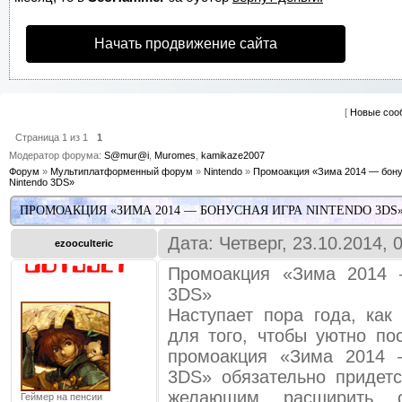
Начать продвижение сайта
[
Новые соо
Страница
1
из
1
1
Модератор форума:
S@mur@i
,
Muromes
,
kamikaze2007
Форум
»
Мультиплатформенный форум
»
Nintendo
»
Промоакция «Зима 2014 — бону
Nintendo 3DS»
ПРОМОАКЦИЯ «ЗИМА 2014 — БОНУСНАЯ ИГРА NINTENDO 3DS
Дата: Четверг, 23.10.2014,
ezooculteric
Промоакция «Зима 2014 
3DS»
Наступает пора года, ка
для того, чтобы уютно по
промоакция «Зима 2014 
3DS» обязательно придет
желающим расширить 
Геймер на пенсии