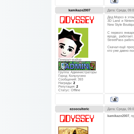
kamikaze2007
Дата: Среда, 09.
Дед Мороз в этом
3D Land и Ninte
New Style Boutiq
С первого январ
вроде, работает
StreetPass работ
Скачал ещё прогр
кто уже давно п
Генерал-майор
Группа: Администраторы
Город:
Кольчугино
Сообщений:
393
Награды:
2
Репутация:
2
Статус:
Offline
ezooculteric
Дата: Среда, 09.
kamikaze2007
, 