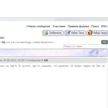
[
Новые сообщения
·
Участники
·
Правила форума
·
Поиск
·
RSS
]
2007
»
3ds
(ох уж эта нинтендо, снова балуется с
к, 24.09.2012, 02:26 | Сообщение #
106
тить на 3ds?) Я, кстати, где-то слышал, что длиннее 10 минут видео на 3ds не