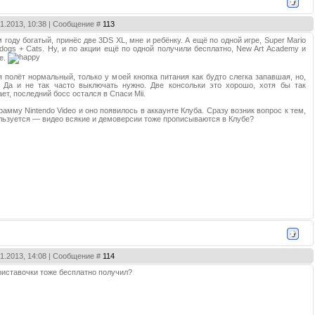
01.2013, 10:38 | Сообщение #
113
 году богатый, принёс две 3DS XL, мне и ребёнку. А ещё по одной игре, Super Mario
ndogs + Cats. Ну, и по акции ещё по одной получили бесплатно, New Art Academy и
ue.
я полёт нормальный, только у моей кнопка питания как будто слегка запавшая, но,
. Да и не так часто выключать нужно. Две консольки это хорошо, хотя бы так
ает, последний босс остался в Спаси Mii.
амму Nintendo Video и оно появилось в аккаунте Клуба. Сразу возник вопрос к тем,
ользуется — видео всякие и демоверсии тоже прописываются в Клубе?
01.2013, 14:08 | Сообщение #
114
приставочки тоже бесплатно получил?