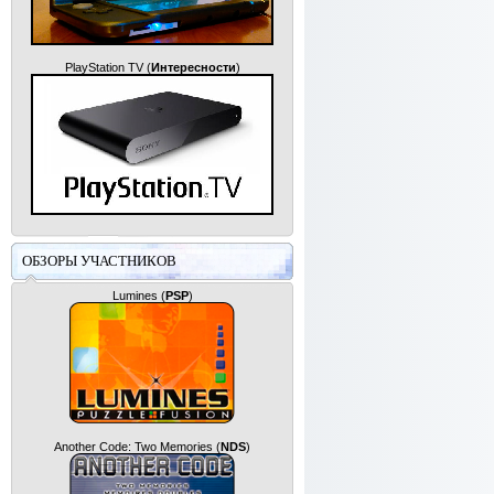
PlayStation TV
(
Интересности
)
ОБЗОРЫ УЧАСТНИКОВ
Lumines
(
PSP
)
Another Code: Two Memories
(
NDS
)