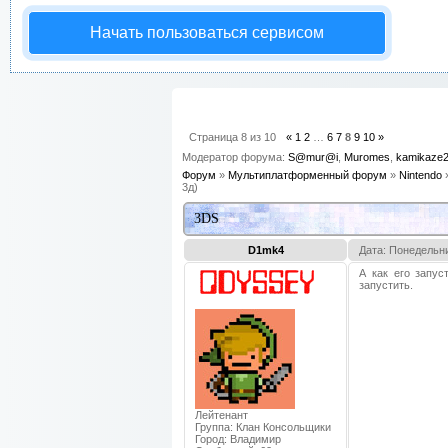
Начать пользоваться сервисом
Страница
8
из
10
«
1
2
…
6
7
8
9
10
»
Модератор форума:
S@mur@i
,
Muromes
,
kamikaze
Форум
»
Мультиплатформенный форум
»
Nintendo
3д)
3DS
D1mk4
Дата: Понедельни
А как его запус
запустить.
Лейтенант
Группа: Клан Консольщики
Город:
Владимир