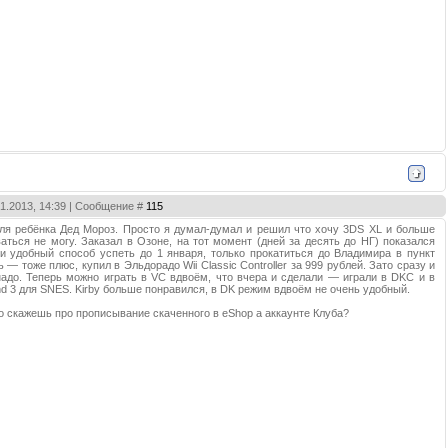
01.2013, 14:39 | Сообщение #
115
я ребёнка Дед Мороз. Просто я думал-думал и решил что хочу 3DS XL и больше
аться не могу. Заказал в Озоне, на тот момент (дней за десять до НГ) показался
 удобный способ успеть до 1 января, только прокатиться до Владимира в пункт
— тоже плюс, купил в Эльдорадо Wii Classic Controller за 999 рублей. Зато сразу и
надо. Теперь можно играть в VC вдвоём, что вчера и сделали — играли в DKC и в
nd 3 для SNES. Kirby больше понравился, в DK режим вдвоём не очень удобный.
го скажешь про прописывание скаченного в eShop а аккаунте Клуба?