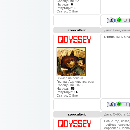
Сообщений:
62
Награды:
0
Репутация:
1
Статус:
Offline
ezooculteric
Дата: Понедельни
D1mk4
, кинь в п
Геймер на пенсии
Группа: Администраторы
Сообщений:
3078
Награды:
58
Репутация:
14
Статус:
Offline
ezooculteric
Дата: Суббота, 1
Ровно год назад
трейлер следующ
eXprience (Danbol