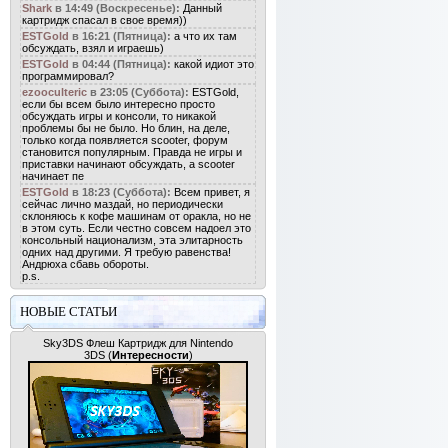
Shark
в 14:49 (Воскресенье):
Данный
картридж спасал в свое время))
ESTGold
в 16:21 (Пятница):
а что их там
обсуждать, взял и играешь)
ESTGold
в 04:44 (Пятница):
какой идиот это
программировал?
ezooculteric
в 23:05 (Суббота):
ESTGold,
если бы всем было интересно просто
обсуждать игры и консоли, то никакой
проблемы бы не было. Но блин, на деле,
только когда появляется scooter, форум
становится популярным. Правда не игры и
приставки начинают обсуждать, а scooter
начинает пе
ESTGold
в 18:23 (Суббота):
Всем привет, я
сейчас лично маздай, но периодически
склоняюсь к кофе машинам от оракла, но не
в этом суть. Если честно совсем надоел это
консольный национализм, эта элитарность
одних над другими. Я требую равенства!
Андрюха сбавь обороты.
p.s.
НОВЫЕ СТАТЬИ
Sky3DS Флеш Картридж для Nintendo
3DS
(
Интересности
)