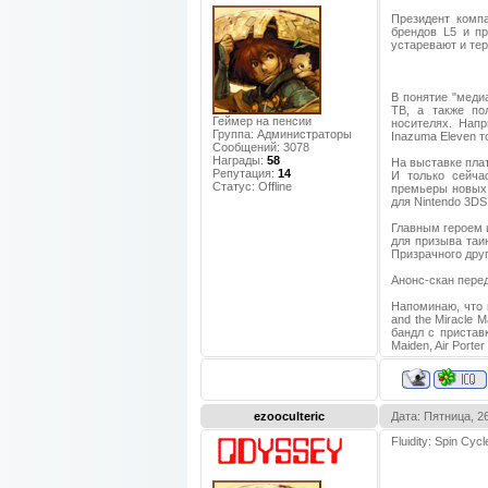
Президент компа
брендов L5 и пр
устаревают и тер
В понятие "меди
ТВ, а также по
Геймер на пенсии
носителях. Напр
Группа: Администраторы
Inazuma Eleven т
Сообщений:
3078
Награды:
58
На выставке плат
Репутация:
14
И только сейча
Статус:
Offline
премьеры новых 
для Nintendo 3DS
Главным героем 
для призыва таи
Призрачного друг
Анонс-скан перед
Напоминаю, что 
and the Miracle 
бандл с приставк
Maiden, Air Porte
ezooculteric
Дата: Пятница, 2
Fluidity: Spin Cy