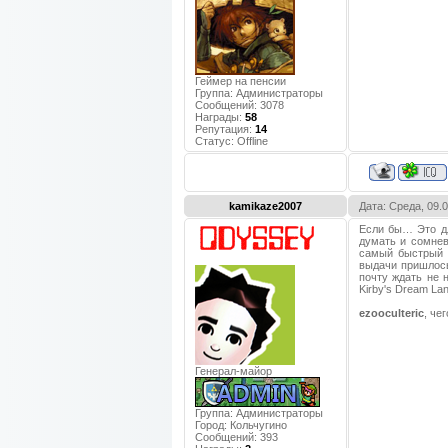
Геймер на пенсии
Группа: Администраторы
Сообщений:
3078
Награды:
58
Репутация:
14
Статус:
Offline
kamikaze2007
Дата: Среда, 09.
Если бы… Это дл
думать и сомнев
самый быстрый и
выдачи пришлось 
почту ждать не 
Kirby's Dream La
ezooculteric
, че
Генерал-майор
Группа: Администраторы
Город:
Кольчугино
Сообщений:
393