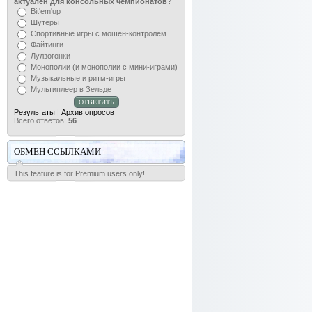
актуален для консольных чемпионатов?
Bit'em'up
Шутеры
Спортивные игры с мошен-контролем
Файтинги
Лулзогонки
Монополии (и монополии с мини-играми)
Музыкальные и ритм-игры
Мультиплеер в Зельде
Результаты
|
Архив опросов
Всего ответов:
56
ОБМЕН ССЫЛКАМИ
This feature is for Premium users only!