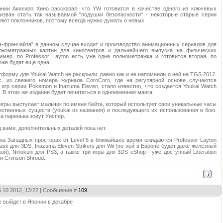
нии Акихиро Хино рассказал, что YW готовится в качестве одного из ключевых
изван стать так называемой "подушки безопасности" - некоторые старые серии
яют поклонников, поэтому всегда нужно думать о новых.
а-франчайза" в данном случае входит и производство анимационных сериалов для
лнометражных картин для кинотеатров и дальнейшего выпуска на физических
имер, по Professor Layton есть уже одна полнометражка и готовится вторая, по
оже будет еще одна.
форму для Youkai Watch не раскрыли, равно как и не напомнили о ней на TGS 2012.
с, из свежего номера журнала CoroCoro, где на регулярной основе случаются
игр серии Pokemon и Inazuma Eleven, стало известно, что создается Youkai Watch
. В этом же издании будет печататься и одноименная манга.
игры выступает мальчик по имени Кейта, который использует свои уникальные часы
нственных существ (youkai из названия) и последующего их использования в бою.
а паренька зовут Уиспер.
 вами, дополнительных деталей пока нет.
на Западных просторах от Level 5 в ближайшее время ожидаются Professor Layton
Mask для 3DS, Inazuma Eleven Strikers для Wii (по ней в Европе будет даже железный
ой), Ninokuni для PS3, а также три игры для 3DS eShop - уже доступный Liberation
r и Crimson Shroud.
6.10.2012, 13:22 | Сообщение #
109
cle выйдет в Японии в декабре