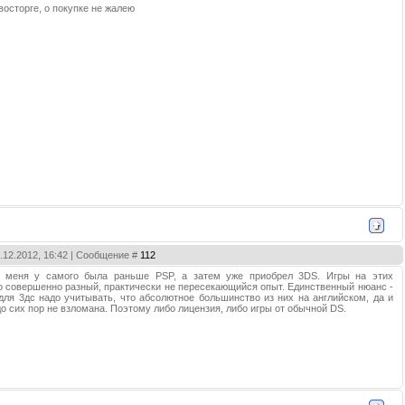
 восторге, о покупке не жалею
5.12.2012, 16:42 | Сообщение #
112
 меня у самого была раньше PSP, а затем уже приобрел 3DS. Игры на этих
о совершенно разный, практически не пересекающийся опыт. Единственный нюанс -
 для 3дс надо учитывать, что абсолютное большинство из них на английском, да и
о сих пор не взломана. Поэтому либо лицензия, либо игры от обычной DS.