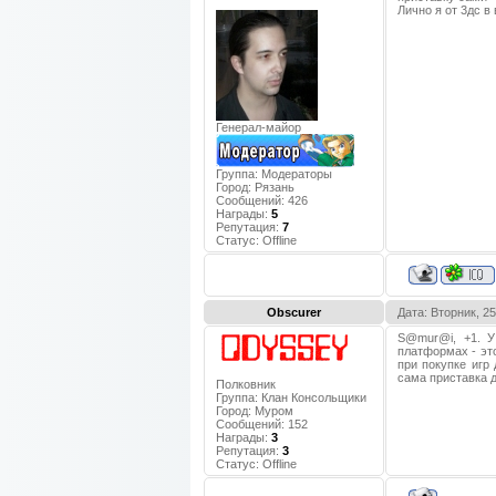
Лично я от 3дс в
Генерал-майор
Группа: Модераторы
Город:
Рязань
Сообщений:
426
Награды:
5
Репутация:
7
Статус:
Offline
Obscurer
Дата: Вторник, 2
S@mur@i, +1. У
платформах - эт
при покупке игр
сама приставка д
Полковник
Группа: Клан Консольщики
Город:
Муром
Сообщений:
152
Награды:
3
Репутация:
3
Статус:
Offline