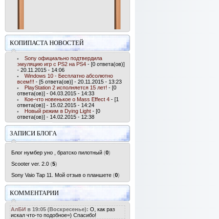
КОПИПАСТА НОВОСТЕЙ
Sony официально подтвердила
эмуляцию игр с PS2 на PS4
- [0 ответа(ов)]
- 20.11.2015 - 14:06
Windows 10 - Бесплатно абсолютно
всем!!!
- [5 ответа(ов)] - 20.11.2015 - 13:23
PlayStation 2 исполняется 15 лет!
- [0
ответа(ов)] - 04.03.2015 - 14:33
Кое-что новенькое о Mass Effect 4
- [1
ответа(ов)] - 15.02.2015 - 14:24
Новый режим в Dying Light
- [0
ответа(ов)] - 14.02.2015 - 12:38
ЗАПИСИ БЛОГА
Блог нумбер уно , братско пилотный
(
0
)
Scooter ver. 2.0
(
5
)
Sony Vaio Tap 11. Мой отзыв о планшете
(
0
)
КОММЕНТАРИИ
АлБИ
в 19:05 (Воскресенье):
О, как раз
искал что-то подобное=) Спасибо!