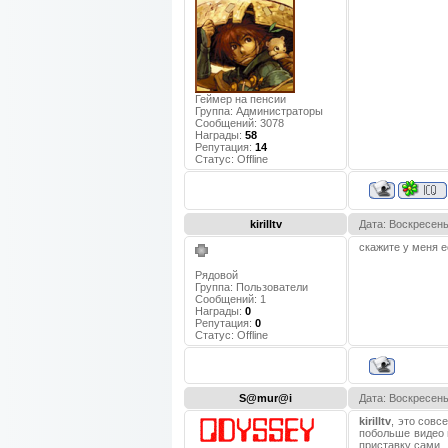
Геймер на пенсии
Группа: Администраторы
Сообщений:
3078
Награды:
58
Репутация:
14
Статус:
Offline
kirilltv
Дата: Воскресень
скажите у меня е
Рядовой
Группа: Пользователи
Сообщений:
1
Награды:
0
Репутация:
0
Статус:
Offline
S@mur@i
Дата: Воскресень
kirilltv
, это совс
побольше видео 
приставку сами