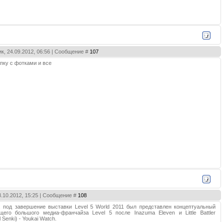
к, 24.09.2012, 06:56 | Сообщение #
107
апку с фотками и все
3.10.2012, 15:25 | Сообщение #
108
, под завершение выставки Level 5 World 2011 был представлен концептуальный
его большого медиа-франчайза Level 5 после Inazuma Eleven и Little Battler
 Senki) - Youkai Watch.