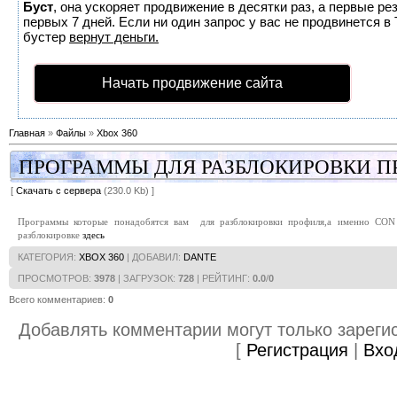
Буст
, она ускоряет продвижение в десятки раз, а первые р
первых 7 дней. Если ни один запрос у вас не продвинется в 
бустер
вернут деньги.
Начать продвижение сайта
Главная
»
Файлы
»
Xbox 360
ПРОГРАММЫ ДЛЯ РАЗБЛОКИРОВКИ П
[
Скачать с сервера
(230.0 Kb) ]
Программы которые понадобятся вам для разблокировки профиля,а именно CON f
разблокировке
здесь
КАТЕГОРИЯ
:
XBOX 360
|
ДОБАВИЛ
:
DANTE
ПРОСМОТРОВ
:
3978
|
ЗАГРУЗОК
:
728
|
РЕЙТИНГ
:
0.0
/
0
Всего комментариев
:
0
Добавлять комментарии могут только зареги
[
Регистрация
|
Вхо