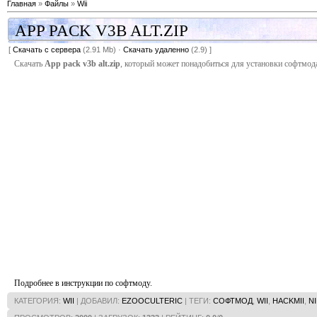
Главная
»
Файлы
»
Wii
APP PACK V3B ALT.ZIP
[
Скачать с сервера
(2.91 Mb) ·
Скачать удаленно
(2.9) ]
Скачать
App pack v3b alt.zip
,
который может понадобиться для установки софтмода
Подробнее в инструкции по софтмоду.
КАТЕГОРИЯ
:
WII
|
ДОБАВИЛ
:
EZOOCULTERIC
|
ТЕГИ
:
СОФТМОД
,
WII
,
HACKMII
,
N