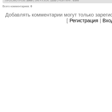
ПРОСМОТРОВ
:
2000
|
ЗАГРУЗОК
:
1333
|
РЕЙТИНГ
:
0.0
/
0
Всего комментариев
:
0
Добавлять комментарии могут только зареги
[
Регистрация
|
Вхо