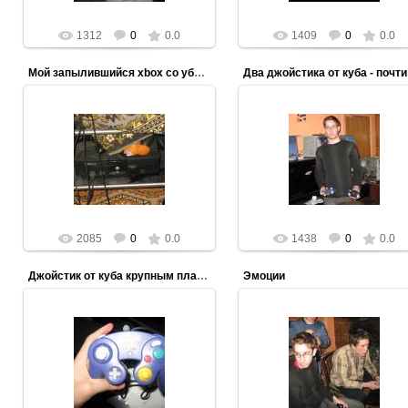
1312
0
0.0
1409
0
0.0
Мой запылившийся xbox со убитыми китайскими падами
13.03.2012
В нашем городе это что-то
13.03.2012
сверхъестественное, поэтом
Верд решил с ними
ezooculteric
сфотографироваться.
ezooculteric
2085
0
0.0
1438
0
0.0
Джойстик от куба крупным планом(он жив до сих пор)
Эмоции
13.03.2012
13.03.2012
Krezi напряжен, а Verd способе
побеждать не смотря на экра
ezooculteric
ezooculteric