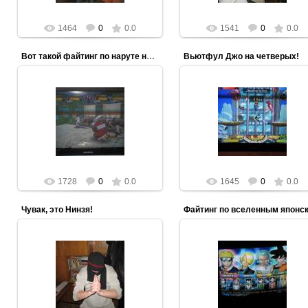
1464
0
0.0
1541
0
0.0
Вот такой файтинг по наруте на кубе на четверых
Вьютфул Джо на четверых!
13.03.2012
13.03.2012
Файтинг или битемап, в котор
никому ничего не было понятно
ezooculteric
ezooculteric
1728
0
0.0
1645
0
0.0
Чувак, это Нинзя!
13.03.2012
13.03.2012
Battle Stadium D.O.N. (One Piece
Naruto, Dragon Ball)
ezooculteric
ezooculteric