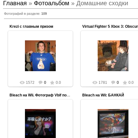
Главная
»
Фотоальбом
» Домашние сходки
Фотографий в разделе
:
109
Krezi с главным призом
13.03.2012
13.03.2012
ezooculteric
ezooculteric
1572
0
0.0
1781
0
0.0
Bleach на Wii. Фотограф Vbif поймал отличный кадр
Bleach на Wii: БАНКАЙ
13.03.2012
13.03.2012
ezooculteric
ezooculteric