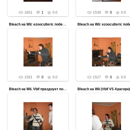
1651
1
0.0
1539
0
0.0
Bleach на Wii: ezooculteric побеждает Obscurer'а
13.03.2012
13.03.2012
И еще раз побеждает!
ezooculteric
ezooculteric
1591
0
0.0
1527
0
0.0
Bleach на Wii. Vbif празднует победу
Bleach на Wii (Vbif VS Арагорн)
13.03.2012
13.03.2012
ezooculteric
ezooculteric