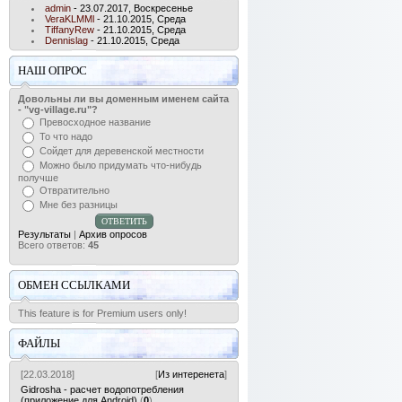
admin
- 23.07.2017, Воскресенье
VeraKLMMl
- 21.10.2015, Среда
TiffanyRew
- 21.10.2015, Среда
Dennislag
- 21.10.2015, Среда
НАШ ОПРОС
Довольны ли вы доменным именем сайта
- "vg-village.ru"?
Превосходное название
То что надо
Сойдет для деревенской местности
Можно было придумать что-нибудь
получше
Отвратительно
Мне без разницы
Результаты
|
Архив опросов
Всего ответов:
45
ОБМЕН ССЫЛКАМИ
This feature is for Premium users only!
ФАЙЛЫ
[22.03.2018]
[
Из интеренета
]
Gidrosha - расчет водопотребления
(приложение для Android)
(
0
)