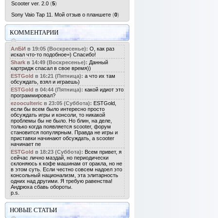
Scooter ver. 2.0
(
5
)
Sony Vaio Tap 11. Мой отзыв о планшете
(
0
)
КОММЕНТАРИИ
АлБИ
в 19:05 (Воскресенье):
О, как раз
искал что-то подобное=) Спасибо!
Shark
в 14:49 (Воскресенье):
Данный
картридж спасал в свое время))
ESTGold
в 16:21 (Пятница):
а что их там
обсуждать, взял и играешь)
ESTGold
в 04:44 (Пятница):
какой идиот это
программировал?
ezooculteric
в 23:05 (Суббота):
ESTGold,
если бы всем было интересно просто
обсуждать игры и консоли, то никакой
проблемы бы не было. Но блин, на деле,
только когда появляется scooter, форум
становится популярным. Правда не игры и
приставки начинают обсуждать, а scooter
начинает пе
ESTGold
в 18:23 (Суббота):
Всем привет, я
сейчас лично маздай, но периодически
склоняюсь к кофе машинам от оракла, но не
в этом суть. Если честно совсем надоел это
консольный национализм, эта элитарность
одних над другими. Я требую равенства!
Андрюха сбавь обороты.
p.s.
НОВЫЕ СТАТЬИ