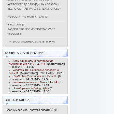
УСТРОЙСТВ ДЛЯ МОДДИНГА XBOX360 И
ТЕСНО СОТРУДНИЧАЕТ С TEAM JUNGLE.
НОВОСТИ THE MATRIX TEAM
[2]
XBOX ONE
[1]
РАЗДЕЛ ПРО НОВУЮ ПРИСТАВКУ ОТ
MICOSOFT
ЧИТЫ/СОЛЮШЕНЫ/СЕКРЕТЫ ИГР
[0]
КОПИПАСТА НОВОСТЕЙ
Sony официально подтвердила
эмуляцию игр с PS2 на PS4
- [0 ответа(ов)]
- 20.11.2015 - 14:06
Windows 10 - Бесплатно абсолютно
всем!!!
- [5 ответа(ов)] - 20.11.2015 - 13:23
PlayStation 2 исполняется 15 лет!
- [0
ответа(ов)] - 04.03.2015 - 14:33
Кое-что новенькое о Mass Effect 4
- [1
ответа(ов)] - 15.02.2015 - 14:24
Новый режим в Dying Light
- [0
ответа(ов)] - 14.02.2015 - 12:38
ЗАПИСИ БЛОГА
Блог нумбер уно , братско пилотный
(
0
)