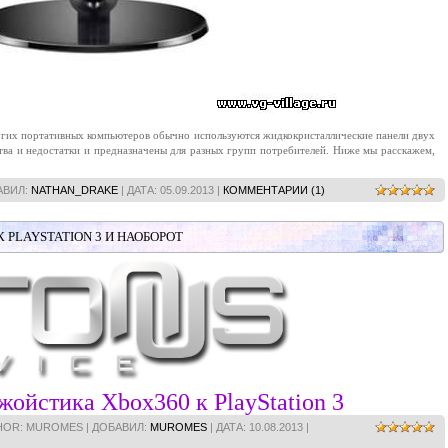
ругих портативных компьютеров обычно используются жидкокристаллические панели двух
ва и недостатки и предназначены для разных групп потребителей. Ниже мы расскажем,
АВИЛ:
NATHAN_DRAKE
| ДАТА:
05.09.2013
|
КОММЕНТАРИИ (1)
PLAYSTATION 3 И НАОБОРОТ
ойстика Xbox360 к PlayStation 3
THOR: MUROMES | ДОБАВИЛ:
MUROMES
| ДАТА:
10.08.2013
|