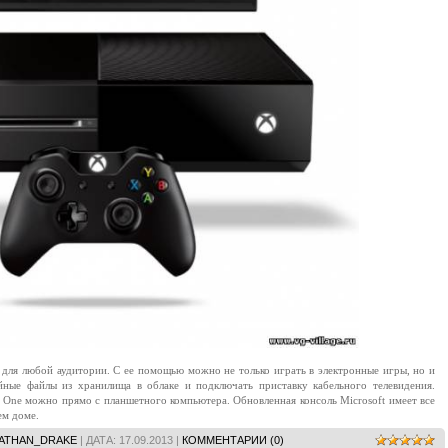
т для любой аудитории. С ее помощью можно не только играть в электронные игры, но и
ные файлы из хранилища в облаке и подключать приставку кабельного телевидения.
 One можно прямо с планшетного компьютера. Обновленная консоль Microsoft имеет все
ем доме.
ATHAN_DRAKE
| ДАТА:
17.09.2013
|
КОММЕНТАРИИ (0)