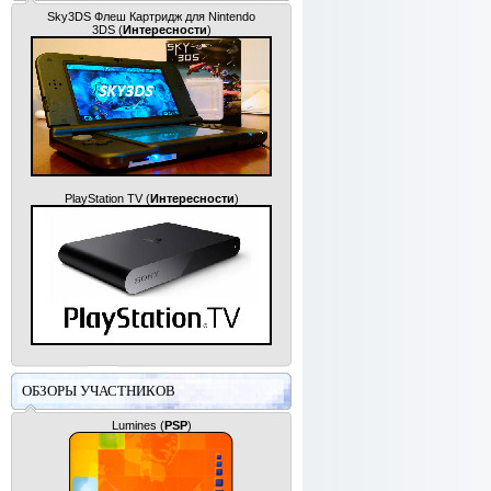
Sky3DS Флеш Картридж для Nintendo
3DS
(
Интересности
)
PlayStation TV
(
Интересности
)
ОБЗОРЫ УЧАСТНИКОВ
Lumines
(
PSP
)