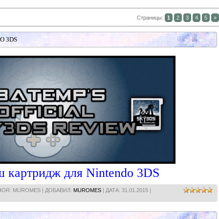
Страницы
:
1
2
3
4
5
»
O 3DS
 картридж для Nintendo 3DS
THOR: MUROMES | ДОБАВИЛ:
MUROMES
| ДАТА:
31.01.2015
|