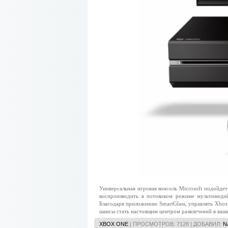
Универсальная игровая консоль Microsoft подойде
воспроизводить в потоковом режиме мультимедий
Благодаря приложению SmartGlass, управлять Xbox
шансы стать настоящим центром развлечений в ваш
XBOX ONE
| ПРОСМОТРОВ: 7128 | ДОБАВИЛ:
N