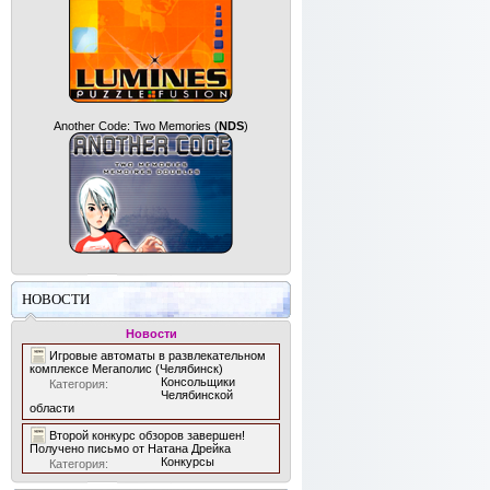
Another Code: Two Memories
(
NDS
)
НОВОСТИ
Новости
Игровые автоматы в развлекательном
комплексе Мегаполис (Челябинск)
Консольщики
Категория:
Челябинской
области
Второй конкурс обзоров завершен!
Получено письмо от Натана Дрейка
Конкурсы
Категория: