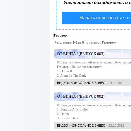
—
Увеличивает доходимость и 
Начать пользоваться с
Результаты
1-5
из
5
по запросу
Гамовер
ОТ ВИНТА ! (ВЫПУСК 003)
003 выпуск легендарной телепередачи о Компьюте
Гамовер и Бонус представляют:
1. Doom II
2. Alone In The Dark
ВИДЕО
»
КОНСОЛЬНОЕ ВИДЕО
- 24.10.2012
ОТ ВИНТА ! (ВЫПУСК 002)
002 выпуск легендарной телепередачи о Компьюте
1. Betrayal At Krondor
2. Doom
3. Lost In Time
ВИДЕО
»
КОНСОЛЬНОЕ ВИДЕО
- 22.10.2012