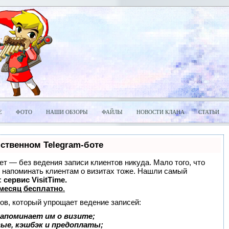
Е
ФОТО
НАШИ ОБЗОРЫ
ФАЙЛЫ
НОВОСТИ КЛАНА
СТАТЬИ
бственном Telegram-боте
нает — без ведения записи клиентов никуда. Мало того, что
и напоминать клиентам о визитах тоже. Нашли самый
:
сервис VisitTime.
месяц бесплатно
.
ов, который упрощает ведение записей:
апоминает им о визите;
вые, кэшбэк и предоплаты;