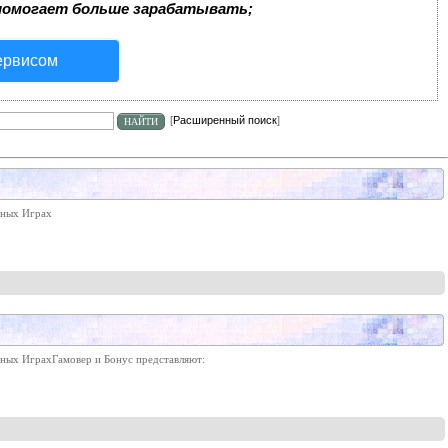
помогает больше зарабатывать;
ервисом
[
Расширенный поиск
]
рных Играх
рных ИграхГамовер и Бонус представляют: