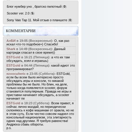
Блог нумбер уно , братско пилотный
(
0
)
Scooter ver. 2.0
(
5
)
Sony Vaio Tap 11. Мой отзыв о планшете
(
0
)
КОММЕНТАРИИ
АлБИ
в 19:05 (Воскресенье):
О, как раз
искал что-то подобное=) Спасибо!
Shark
в 14:49 (Воскресенье):
Данный
картридж спасал в свое время))
ESTGold
в 16:21 (Пятница):
а что их там
обсуждать, взял и играешь)
ESTGold
в 04:44 (Пятница):
какой идиот это
программировал?
ezooculteric
в 23:05 (Суббота):
ESTGold,
если бы всем было интересно просто
обсуждать игры и консоли, то никакой
проблемы бы не было. Но блин, на деле,
только когда появляется scooter, форум
становится популярным. Правда не игры и
приставки начинают обсуждать, а scooter
начинает пе
ESTGold
в 18:23 (Суббота):
Всем привет, я
сейчас лично маздай, но периодически
склоняюсь к кофе машинам от оракла, но не
в этом суть. Если честно совсем надоел это
консольный национализм, эта элитарность
одних над другими. Я требую равенства!
Андрюха сбавь обороты.
p.s.