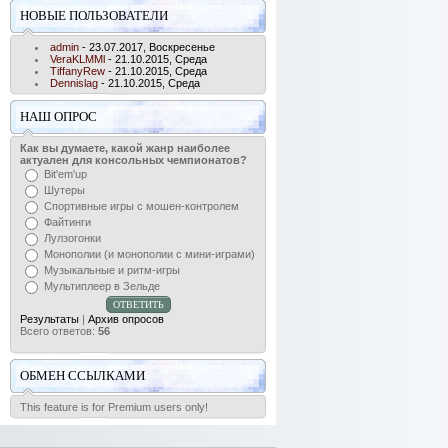
НОВЫЕ ПОЛЬЗОВАТЕЛИ
admin
- 23.07.2017, Воскресенье
VeraKLMMl
- 21.10.2015, Среда
TiffanyRew
- 21.10.2015, Среда
Dennislag
- 21.10.2015, Среда
НАШ ОПРОС
Как вы думаете, какой жанр наиболее
актуален для консольных чемпионатов?
Bit'em'up
Шутеры
Спортивные игры с мошен-контролем
Файтинги
Лулзогонки
Монополии (и монополии с мини-играми)
Музыкальные и ритм-игры
Мультиплеер в Зельде
Результаты
|
Архив опросов
Всего ответов:
56
ОБМЕН ССЫЛКАМИ
This feature is for Premium users only!