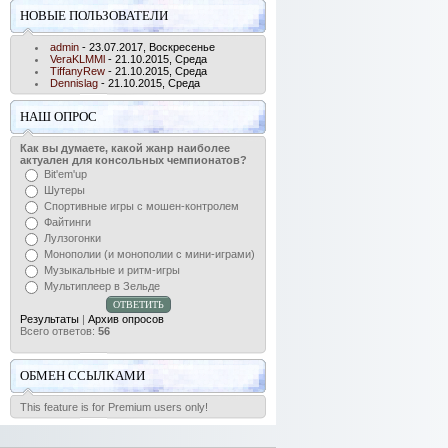
НОВЫЕ ПОЛЬЗОВАТЕЛИ
admin
- 23.07.2017, Воскресенье
VeraKLMMl
- 21.10.2015, Среда
TiffanyRew
- 21.10.2015, Среда
Dennislag
- 21.10.2015, Среда
НАШ ОПРОС
Как вы думаете, какой жанр наиболее
актуален для консольных чемпионатов?
Bit'em'up
Шутеры
Спортивные игры с мошен-контролем
Файтинги
Лулзогонки
Монополии (и монополии с мини-играми)
Музыкальные и ритм-игры
Мультиплеер в Зельде
Результаты
|
Архив опросов
Всего ответов:
56
ОБМЕН ССЫЛКАМИ
This feature is for Premium users only!