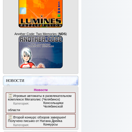
Another Code: Two Memories
(
NDS
)
НОВОСТИ
Новости
Игровые автоматы в развлекательном
комплексе Мегаполис (Челябинск)
Консольщики
Категория:
Челябинской
области
Второй конкурс обзоров завершен!
Получено письмо от Натана Дрейка
Конкурсы
Категория: