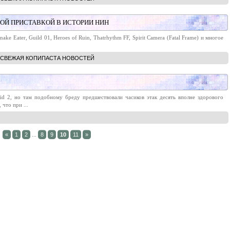
ОЙ ПРИСТАВКОЙ В ИСТОРИИ НИН
nake Eater, Guild 01, Heroes of Ruin, Thatrhythm FF, Spirit Camera (Fatal Frame) и многое
СВЕЖАЯ КОПИПАСТА НОВОСТЕЙ
id 2, но там подобному бреду предшествовали часиков этак десять вполне здорового
что при ...
«
1
2
...
8
9
10
11
»