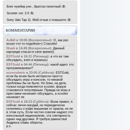
Блог нумбер уно , братско пилотный
(
0
)
Scooter ver. 2.0
(
5
)
Sony Vaio Tap 11. Мой отзыв о планшете
(
0
)
КОММЕНТАРИИ
АлБИ
в 19:05 (Воскресенье):
О, как раз
искал что-то подобное=) Спасибо!
Shark
в 14:49 (Воскресенье):
Данный
картридж спасал в свое время))
ESTGold
в 16:21 (Пятница):
а что их там
обсуждать, взял и играешь)
ESTGold
в 04:44 (Пятница):
какой идиот это
программировал?
ezooculteric
в 23:05 (Суббота):
ESTGold,
если бы всем было интересно просто
обсуждать игры и консоли, то никакой
проблемы бы не было. Но блин, на деле,
только когда появляется scooter, форум
становится популярным. Правда не игры и
приставки начинают обсуждать, а scooter
начинает пе
ESTGold
в 18:23 (Суббота):
Всем привет, я
сейчас лично маздай, но периодически
склоняюсь к кофе машинам от оракла, но не
в этом суть. Если честно совсем надоел это
консольный национализм, эта элитарность
одних над другими. Я требую равенства!
Андрюха сбавь обороты.
p.s.