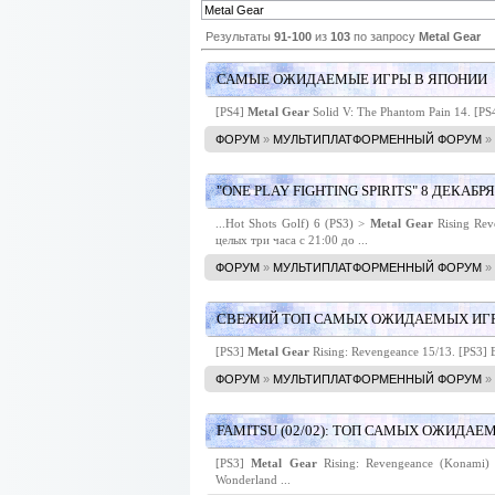
Результаты
91-100
из
103
по запросу
Metal Gear
САМЫЕ ОЖИДАЕМЫЕ ИГРЫ В ЯПОНИИ
[PS4]
Metal
Gear
Solid V: The Phantom Pain 14. [PS4
ФОРУМ
»
МУЛЬТИПЛАТФОРМЕННЫЙ ФОРУМ
»
"ONE PLAY FIGHTING SPIRITS" 8 ДЕКАБР
...Hot Shots Golf) 6 (PS3) >
Metal
Gear
Rising Rev
целых три часа c 21:00 до ...
ФОРУМ
»
МУЛЬТИПЛАТФОРМЕННЫЙ ФОРУМ
»
СВЕЖИЙ ТОП САМЫХ ОЖИДАЕМЫХ ИГР Ч
[PS3]
Metal
Gear
Rising: Revengeance 15/13. [PS3] 
ФОРУМ
»
МУЛЬТИПЛАТФОРМЕННЫЙ ФОРУМ
»
FAMITSU (02/02): ТОП САМЫХ ОЖИДА
[PS3]
Metal
Gear
Rising: Revengeance (Konami) 
Wonderland ...