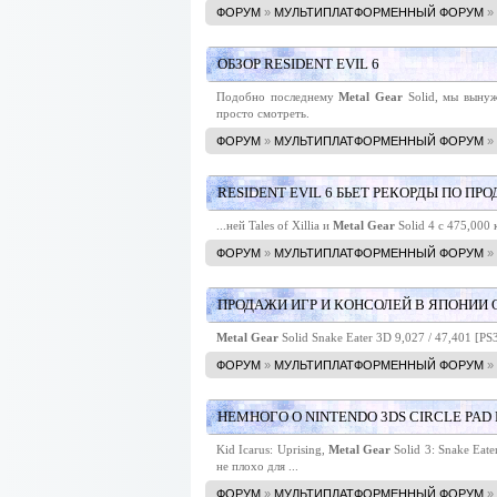
ФОРУМ
»
МУЛЬТИПЛАТФОРМЕННЫЙ ФОРУМ
»
ОБЗОР RESIDENT EVIL 6
Подобно последнему
Metal
Gear
Solid, мы вынуж
просто смотреть.
ФОРУМ
»
МУЛЬТИПЛАТФОРМЕННЫЙ ФОРУМ
»
RESIDENT EVIL 6 БЬЕТ РЕКОРДЫ ПО ПР
...ней Tales of Xillia и
Metal
Gear
Solid 4 с 475,000
ФОРУМ
»
МУЛЬТИПЛАТФОРМЕННЫЙ ФОРУМ
»
ПРОДАЖИ ИГР И КОНСОЛЕЙ В ЯПОНИИ О
Metal
Gear
Solid Snake Eater 3D 9,027 / 47,401 [PS
ФОРУМ
»
МУЛЬТИПЛАТФОРМЕННЫЙ ФОРУМ
»
НЕМНОГО О NINTENDO 3DS CIRCLE PAD
Kid Icarus: Uprising,
Metal
Gear
Solid 3: Snake Eate
не плохо для ...
ФОРУМ
»
МУЛЬТИПЛАТФОРМЕННЫЙ ФОРУМ
»