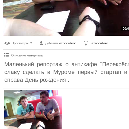
00:0
Просмотры
: 2
Добавил
:
ezooculteric
ezooculteric
Описание материала
:
Маленький репортаж о антикафе "Перекрёст
славу сделать в Муроме первый стартап и 
справа День рождения .