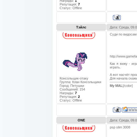
Награды:
1
Репутация:
7
Статус:
Offline
Тэйлс
Дата: Среда, 09.
Суди по видосам
http://www.gamef
Как я вижу - иг
играть.
А вот насчёт про
Консольщик-отаку
Для начала скажи
Группа: Клан Консольщики
Город:
Петушки
My MAL
[/color]
Сообщений:
154
Награды:
7
Репутация:
2
Статус:
Offline
ONE
Дата: Среда, 09.
psp slim 3008