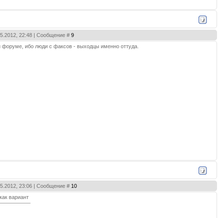
05.2012, 22:48 | Сообщение #
9
u форуме, ибо люди с факсов - выходцы именно оттуда.
05.2012, 23:06 | Сообщение #
10
 как вариант