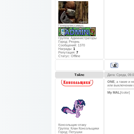
Генералиссимус
Группа: Администраторы
Город:
Рязань
Сообщений:
1370
Награды:
1
Репутация:
7
Статус:
Offline
Тэйлс
Дата: Среда, 09.
ONE
, а такие и
или выключении 
My MAL
[/color]
Консольщик-отаку
Группа: Клан Консольщики
Город:
Петушки