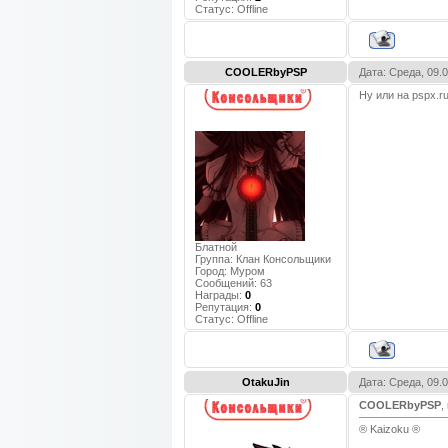
Статус:
Offline
COOLERbyPSP
Дата: Среда, 09.
Ну или на pspx.r
Блатной
Группа: Клан Консольщики
Город:
Муром
Сообщений:
63
Награды:
0
Репутация:
0
Статус:
Offline
OtakuJin
Дата: Среда, 09.
COOLERbyPSP
,
® Kaizoku ®