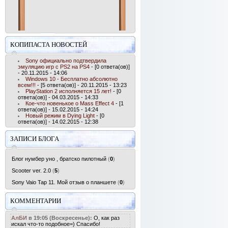
КОПИПАСТА НОВОСТЕЙ
Sony официально подтвердила
эмуляцию игр с PS2 на PS4
- [0 ответа(ов)]
- 20.11.2015 - 14:06
Windows 10 - Бесплатно абсолютно
всем!!!
- [5 ответа(ов)] - 20.11.2015 - 13:23
PlayStation 2 исполняется 15 лет!
- [0
ответа(ов)] - 04.03.2015 - 14:33
Кое-что новенькое о Mass Effect 4
- [1
ответа(ов)] - 15.02.2015 - 14:24
Новый режим в Dying Light
- [0
ответа(ов)] - 14.02.2015 - 12:38
ЗАПИСИ БЛОГА
Блог нумбер уно , братско пилотный
(
0
)
Scooter ver. 2.0
(
5
)
Sony Vaio Tap 11. Мой отзыв о планшете
(
0
)
КОММЕНТАРИИ
АлБИ
в 19:05 (Воскресенье):
О, как раз
искал что-то подобное=) Спасибо!