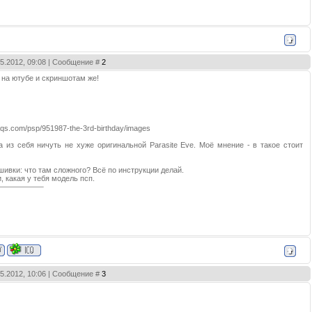
05.2012, 09:08 | Сообщение #
2
 на ютубе и скриншотам же!
aqs.com/psp/951987-the-3rd-birthday/images
ра из себя ничуть не хуже оригинальной Parasite Eve. Моё мнение - в такое стоит
шивки: что там сложного? Всё по инструкции делай.
, какая у тебя модель псп.
05.2012, 10:06 | Сообщение #
3