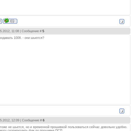
05.2012, 11:08 | Сообщение #
5
родавать 1008. - они шьются?
05.2012, 12:09 | Сообщение #
6
 тоже не шьется, но и временной прошивкой пользоваться сейчас довольно удобно.
 могу скопипиздить фак по прошивке ПСП.