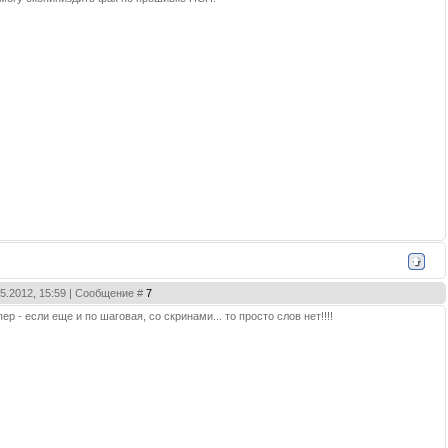
05.2012, 15:59 | Сообщение #
7
р - если еще и по шаговая, со скринами... то просто слов нет!!!!