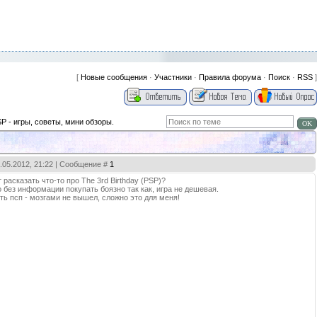
[
Новые сообщения
·
Участники
·
Правила форума
·
Поиск
·
RSS
]
P - игры, советы, мини обзоры.
8.05.2012, 21:22 | Сообщение #
1
 расказать что-то про The 3rd Birthday (PSP)?
о без информации покупать боязно так как, игра не дешевая.
ь псп - мозгами не вышел, сложно это для меня!