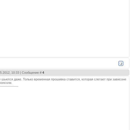
05.2012, 10:33 | Сообщение #
4
 не шьются даже. Только временная прошивка ставится, которая слетает при зависоне
консоли.