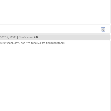
05.2012, 22:00 | Сообщение #
8
faqs.ru/ здесь есть все что тебе может понадобиться)