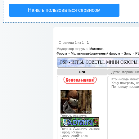
Начать пользоваться сервисом
Страница
1
из
1
1
Модератор форума:
Muromes
Форум
»
Мультиплатформенный форум
»
Sony
»
PS
PSP - ИГРЫ, СОВЕТЫ, МИНИ ОБЗОРЫ.
ONE
Дата: Вторник, 0
Кто нибудь может
Хочу поиграть, н
По поводу прошит
Генералиссимус
Группа: Администраторы
Город:
Рязань
Сообщений:
1370