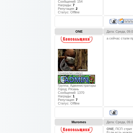
Сообщений:
154
Награды:
7
Репутация:
2
Статус:
Offline
ONE
Дата: Среда, 09.
а сейчас стали п
Генералиссимус
Группа: Администраторы
Город:
Рязань
Сообщений:
1370
Награды:
1
Репутация:
7
Статус:
Offline
Muromes
Дата: Среда, 09.
ONE
, ПСП стрит
Если есть нужда