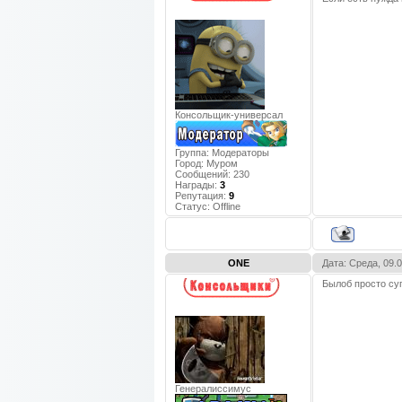
Консольщик-универсал
Группа: Модераторы
Город:
Муром
Сообщений:
230
Награды:
3
Репутация:
9
Статус:
Offline
ONE
Дата: Среда, 09.
Былоб просто супе
Генералиссимус