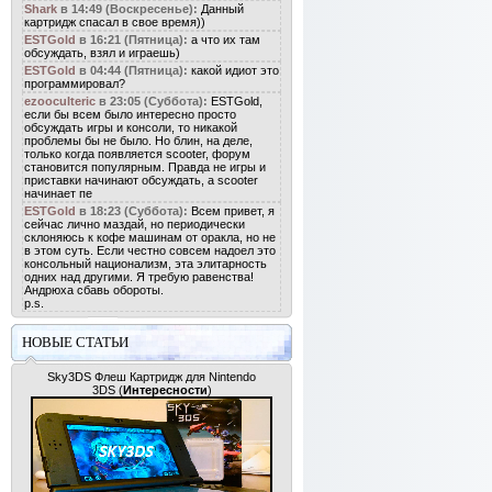
Shark
в 14:49 (Воскресенье):
Данный
картридж спасал в свое время))
ESTGold
в 16:21 (Пятница):
а что их там
обсуждать, взял и играешь)
ESTGold
в 04:44 (Пятница):
какой идиот это
программировал?
ezooculteric
в 23:05 (Суббота):
ESTGold,
если бы всем было интересно просто
обсуждать игры и консоли, то никакой
проблемы бы не было. Но блин, на деле,
только когда появляется scooter, форум
становится популярным. Правда не игры и
приставки начинают обсуждать, а scooter
начинает пе
ESTGold
в 18:23 (Суббота):
Всем привет, я
сейчас лично маздай, но периодически
склоняюсь к кофе машинам от оракла, но не
в этом суть. Если честно совсем надоел это
консольный национализм, эта элитарность
одних над другими. Я требую равенства!
Андрюха сбавь обороты.
p.s.
НОВЫЕ СТАТЬИ
Sky3DS Флеш Картридж для Nintendo
3DS
(
Интересности
)