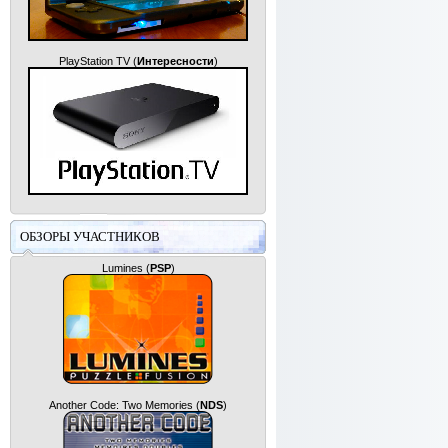
PlayStation TV
(
Интересности
)
ОБЗОРЫ УЧАСТНИКОВ
Lumines
(
PSP
)
Another Code: Two Memories
(
NDS
)