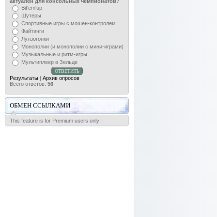
актуален для консольных чемпионатов?
Bit'em'up
Шутеры
Спортивные игры с мошен-контролем
Файтинги
Лулзогонки
Монополии (и монополии с мини-играми)
Музыкальные и ритм-игры
Мультиплеер в Зельде
Результаты
|
Архив опросов
Всего ответов:
56
ОБМЕН ССЫЛКАМИ
This feature is for Premium users only!