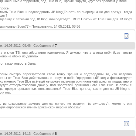
ы(Скаченные с торрентов, под True Blue), кроме Наруто, идут без проблем у меня...
опросы:
инить True Blue, и подсоединить JB King(То есть-по очереди, а не две сразу) , тогда
удет?
идел игр с патчами под JB King, или подходят EBOOT патчи от True Blue для JB King?
дактировал
Sugo77
-
Понедельник, 14.05.2012, 08:56
к, 14.05.2012, 09:46 | Сообщение #
7
g это клон TB, они абсолютно идентичны. Я думаю, что эта игра себя будет вести
ово на обоих из донглах.
от такая новость была:
g-овцы быстро пересмотрели свою точку зрения и подтвердили то, что недавно
t-ы от True Blue действительно несут в себе "вредоносный" код и форматируют
их мнению True Blue всё ещё не может отличить оригинальный донгл от поддельного
будет отформатирован даже у пользователей оригинального True Blue. В связи с
цы предостерегают как пользователей True Blue донгла, так и донгла JB-King от
их игр:
, использование другого донгла ничего не изменит (к лучшему), может стоит
 для европейской или американской версии образа?
к, 14.05.2012, 14:13 | Сообщение #
8