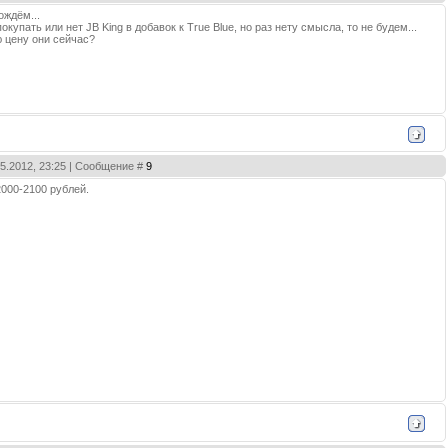
ождём...
купать или нет JB King в добавок к True Blue, но раз нету смысла, то не будем...
ю цену они сейчас?
05.2012, 23:25 | Сообщение #
9
000-2100 рублей.