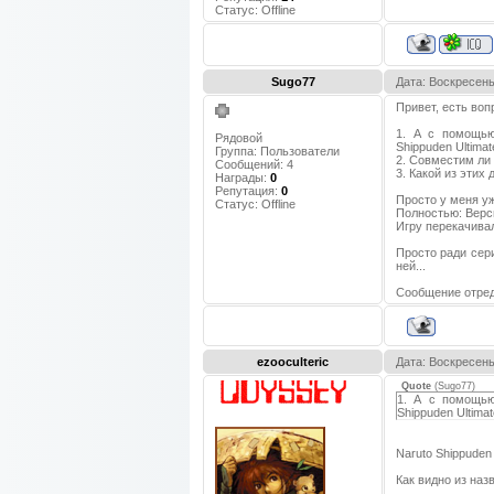
Статус:
Offline
Sugo77
Дата: Воскресень
Привет, есть воп
1. А с помощью
Рядовой
Shippuden Ultimat
Группа: Пользователи
2. Совместим ли 
Сообщений:
4
3. Какой из этих
Награды:
0
Репутация:
0
Просто у меня уж
Статус:
Offline
Полностью: Версия
Игру перекачивал
Просто ради сери
ней...
Сообщение отре
ezooculteric
Дата: Воскресень
Quote
(
Sugo77
)
1. А с помощью
Shippuden Ultima
Naruto Shippuden 
Как видно из наз