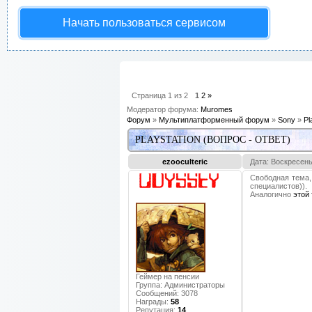
Начать пользоваться сервисом
Страница
1
из
2
1
2
»
Модератор форума:
Muromes
Форум
»
Мультиплатформенный форум
»
Sony
»
Pl
PLAYSTATION (ВОПРОС - ОТВЕТ)
ezooculteric
Дата: Воскресень
Свободная тема,
специалистов)).
Аналогично
этой
Геймер на пенсии
Группа: Администраторы
Сообщений:
3078
Награды:
58
Репутация:
14