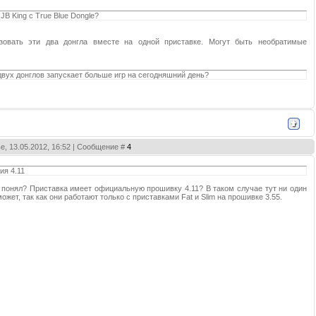
JB King с True Blue Dongle?
овать эти два донгла вместе на одной приставке. Могут быть необратимые
 двух донглов запускает больше игр на сегодняшний день?
е, 13.05.2012, 16:52 | Сообщение #
4
ия 4.11
 понял? Приставка имеет официальную прошивку 4.11? В таком случае тут ни один
может, так как они работают только с приставками Fat и Slim на прошивке 3.55.