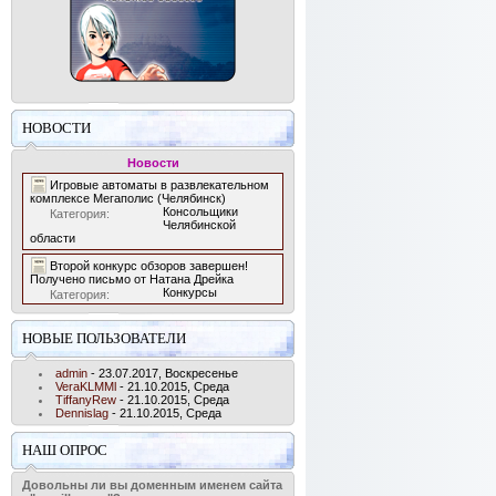
НОВОСТИ
Новости
Игровые автоматы в развлекательном
комплексе Мегаполис (Челябинск)
Консольщики
Категория:
Челябинской
области
Второй конкурс обзоров завершен!
Получено письмо от Натана Дрейка
Конкурсы
Категория:
НОВЫЕ ПОЛЬЗОВАТЕЛИ
admin
- 23.07.2017, Воскресенье
VeraKLMMl
- 21.10.2015, Среда
TiffanyRew
- 21.10.2015, Среда
Dennislag
- 21.10.2015, Среда
НАШ ОПРОС
Довольны ли вы доменным именем сайта