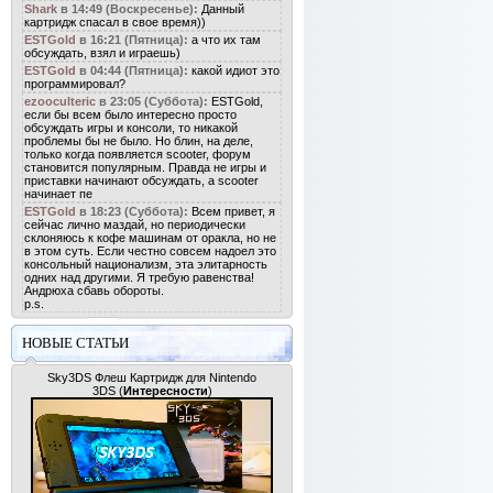
Shark
в 14:49 (Воскресенье):
Данный
картридж спасал в свое время))
ESTGold
в 16:21 (Пятница):
а что их там
обсуждать, взял и играешь)
ESTGold
в 04:44 (Пятница):
какой идиот это
программировал?
ezooculteric
в 23:05 (Суббота):
ESTGold,
если бы всем было интересно просто
обсуждать игры и консоли, то никакой
проблемы бы не было. Но блин, на деле,
только когда появляется scooter, форум
становится популярным. Правда не игры и
приставки начинают обсуждать, а scooter
начинает пе
ESTGold
в 18:23 (Суббота):
Всем привет, я
сейчас лично маздай, но периодически
склоняюсь к кофе машинам от оракла, но не
в этом суть. Если честно совсем надоел это
консольный национализм, эта элитарность
одних над другими. Я требую равенства!
Андрюха сбавь обороты.
p.s.
НОВЫЕ СТАТЬИ
Sky3DS Флеш Картридж для Nintendo
3DS
(
Интересности
)