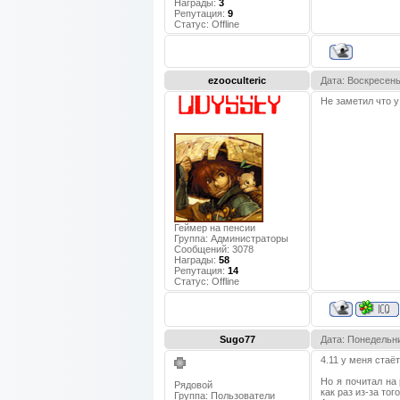
Награды:
3
Репутация:
9
Статус:
Offline
ezooculteric
Дата: Воскресень
Не заметил что у
Геймер на пенсии
Группа: Администраторы
Сообщений:
3078
Награды:
58
Репутация:
14
Статус:
Offline
Sugo77
Дата: Понедельни
4.11 у меня стаёт
Но я почитал на
Рядовой
как раз из-за того
Группа: Пользователи