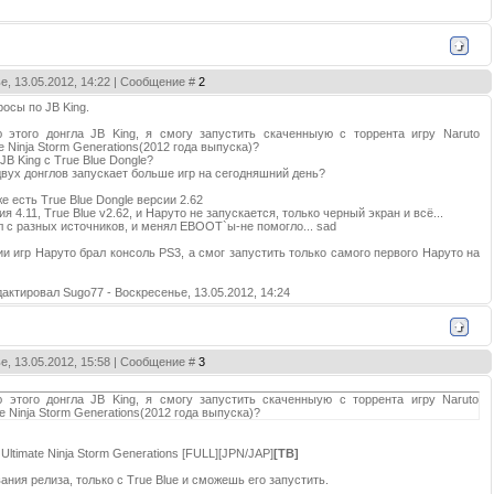
е, 13.05.2012, 14:22 | Сообщение #
2
росы по JB King.
 этого донгла JB King, я смогу запустить скаченныую с торрента игру Naruto
e Ninja Storm Generations(2012 года выпуска)?
JB King с True Blue Dongle?
 двух донглов запускает больше игр на сегодняшний день?
е есть True Blue Dongle версии 2.62
 4.11, True Blue v2.62, и Наруто не запускается, только черный экран и всё...
 с разных источников, и менял EBOOT`ы-не помогло... sad
и игр Наруто брал консоль PS3, а смог запустить только самого первого Наруто на
дактировал
Sugo77
-
Воскресенье, 13.05.2012, 14:24
е, 13.05.2012, 15:58 | Сообщение #
3
 этого донгла JB King, я смогу запустить скаченныую с торрента игру Naruto
te Ninja Storm Generations(2012 года выпуска)?
Ultimate Ninja Storm Generations [FULL][JPN/JAP]
[TB]
вания релиза, только с True Blue и сможешь его запустить.