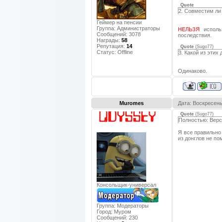
Quote
2. Совместим ли 
Геймер на пенсии
Группа: Администраторы
НЕЛЬЗЯ
использ
Сообщений:
3078
последствия.
Награды:
58
Репутация:
14
Quote
(
Sugo77
)
Статус:
Offline
3. Какой из этих
Одинаково.
Muromes
Дата: Воскресень
Quote
(
Sugo77
)
Полностью: Верс
Я все правильно
из донглов не по
Консольщик-универсал
Группа: Модераторы
Город:
Муром
Сообщений:
230