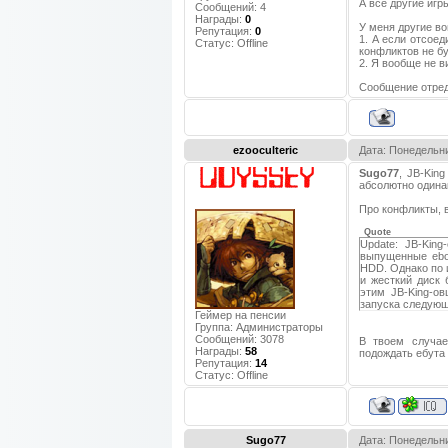
А все другие игр
Сообщений:
4
Награды:
0
У меня другие в
Репутация:
0
1. А если отсоед
Статус:
Offline
конфликтов не б
2. Я вообще не в
Сообщение отре
ezooculteric
Дата: Понедельни
Sugo77
, JB-Kin
абсолютно одинак
Про конфликты, в
Quote
Update: JB-Kin
выпущенные eboo
HDD. Однако по 
и жесткий диск 
этим JB-King-ов
запуска следующ
Геймер на пенсии
Группа: Администраторы
Сообщений:
3078
В твоем случае
Награды:
58
подождать ебута
Репутация:
14
Статус:
Offline
Sugo77
Дата: Понедельни