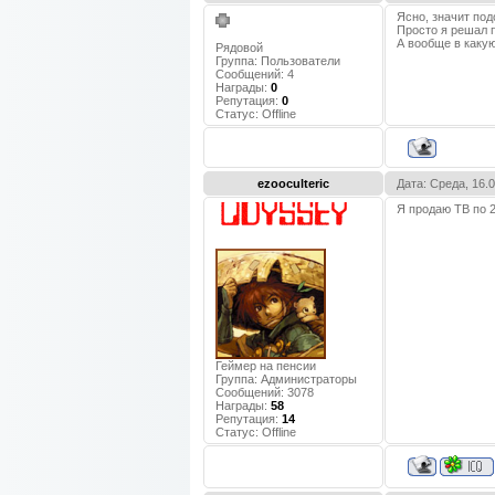
Ясно, значит под
Просто я решал по
А вообще в каку
Рядовой
Группа: Пользователи
Сообщений:
4
Награды:
0
Репутация:
0
Статус:
Offline
ezooculteric
Дата: Среда, 16.
Я продаю TB по 2
Геймер на пенсии
Группа: Администраторы
Сообщений:
3078
Награды:
58
Репутация:
14
Статус:
Offline