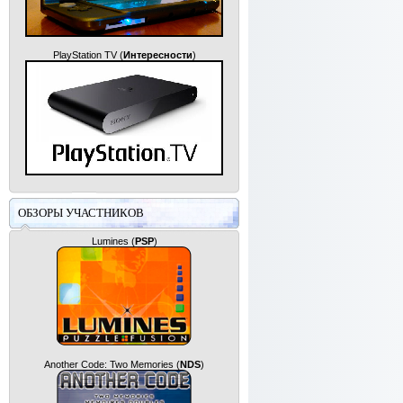
PlayStation TV
(
Интересности
)
ОБЗОРЫ УЧАСТНИКОВ
Lumines
(
PSP
)
Another Code: Two Memories
(
NDS
)