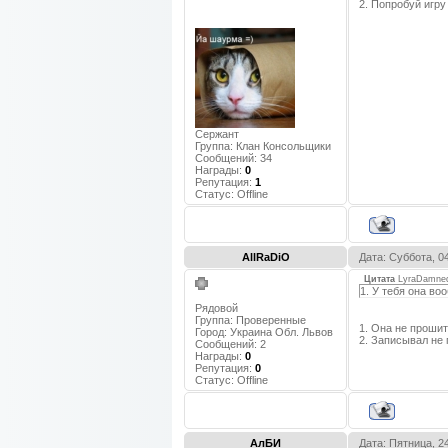
2. Попробуй игру
Сержант
Группа: Клан Консольщики
Сообщений:
34
Награды:
0
Репутация:
1
Статус:
Offline
AllRaDiO
Дата: Суббота, 0
Цитата
LyraDamne
1. У тебя она во
Рядовой
Группа: Проверенные
1. Она не прошит
Город:
Украина Обл. Львов
2. Записывал не
Сообщений:
2
Награды:
0
Репутация:
0
Статус:
Offline
АлБИ
Дата: Пятница, 2