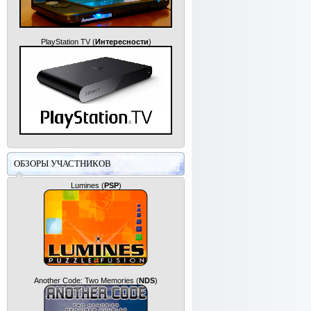
PlayStation TV
(
Интересности
)
ОБЗОРЫ УЧАСТНИКОВ
Lumines
(
PSP
)
Another Code: Two Memories
(
NDS
)