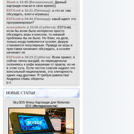
Shark
в 14:49 (Воскресенье):
Данный
картридж спасал в свое время))
ESTGold
в 16:21 (Пятница):
а что их там
обсуждать, взял и играешь)
ESTGold
в 04:44 (Пятница):
какой идиот это
программировал?
ezooculteric
в 23:05 (Суббота):
ESTGold,
если бы всем было интересно просто
обсуждать игры и консоли, то никакой
проблемы бы не было. Но блин, на деле,
только когда появляется scooter, форум
становится популярным. Правда не игры и
приставки начинают обсуждать, а scooter
начинает пе
ESTGold
в 18:23 (Суббота):
Всем привет, я
сейчас лично маздай, но периодически
склоняюсь к кофе машинам от оракла, но не
в этом суть. Если честно совсем надоел это
консольный национализм, эта элитарность
одних над другими. Я требую равенства!
Андрюха сбавь обороты.
p.s.
НОВЫЕ СТАТЬИ
Sky3DS Флеш Картридж для Nintendo
3DS
(
Интересности
)