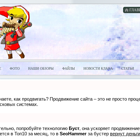
ГЛАВ
Е
ФОТО
НАШИ ОБЗОРЫ
ФАЙЛЫ
НОВОСТИ КЛАНА
СТАТЬИ
знаете, как продвигать? Продвижение сайта – это не просто про
исковых системах.
ятельно, попробуйте технологию
Буст
, она ускоряет продвижение
ется в Топ10 за месяц, то в
SeoHammer
за бустер
вернут деньги