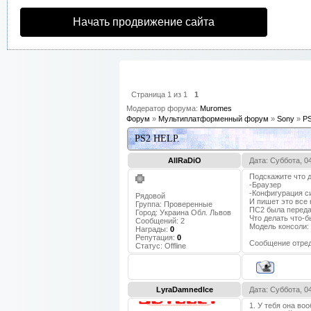
Начать продвижение сайта
Страница
1
из
1
1
Модератор форума:
Muromes
Форум
»
Мультиплатформенный форум
»
Sony
»
PS
PS2 HELP.
AllRaDiO
Дата: Суббота, 0
Подскажите что д
-Браузер
-Конфигурация 
Рядовой
И пишет это все 
Группа: Проверенные
ПС2 была переда
Город:
Украина Обл. Львов
Что делать что-
Сообщений:
2
Модель консоли:
Награды:
0
Репутация:
0
Сообщение отре
Статус:
Offline
LyraDamnedIce
Дата: Суббота, 0
1. У тебя она в