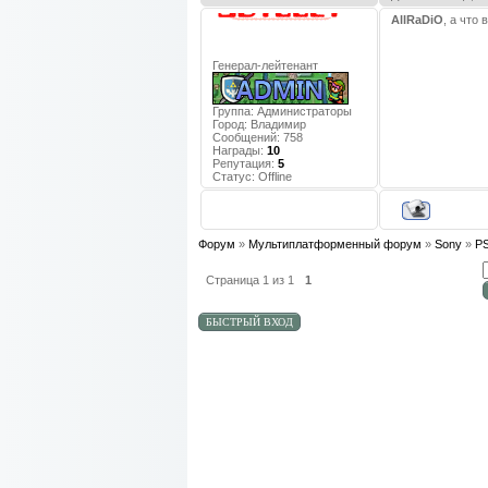
AllRaDiO
, а что
Генерал-лейтенант
Группа: Администраторы
Город:
Владимир
Сообщений:
758
Награды:
10
Репутация:
5
Статус:
Offline
Форум
»
Мультиплатформенный форум
»
Sony
»
PS
Страница
1
из
1
1