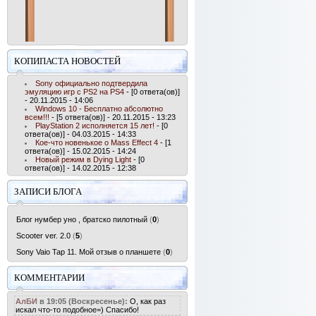
КОПИПАСТА НОВОСТЕЙ
Sony официально подтвердила
эмуляцию игр с PS2 на PS4
- [0 ответа(ов)]
- 20.11.2015 - 14:06
Windows 10 - Бесплатно абсолютно
всем!!!
- [5 ответа(ов)] - 20.11.2015 - 13:23
PlayStation 2 исполняется 15 лет!
- [0
ответа(ов)] - 04.03.2015 - 14:33
Кое-что новенькое о Mass Effect 4
- [1
ответа(ов)] - 15.02.2015 - 14:24
Новый режим в Dying Light
- [0
ответа(ов)] - 14.02.2015 - 12:38
ЗАПИСИ БЛОГА
Блог нумбер уно , братско пилотный
(
0
)
Scooter ver. 2.0
(
5
)
Sony Vaio Tap 11. Мой отзыв о планшете
(
0
)
КОММЕНТАРИИ
АлБИ
в 19:05 (Воскресенье):
О, как раз
искал что-то подобное=) Спасибо!