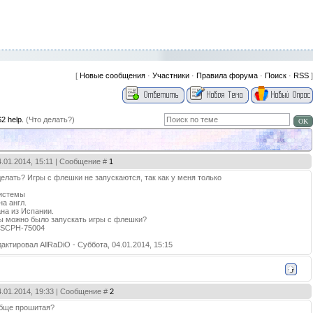
[
Новые сообщения
·
Участники
·
Правила форума
·
Поиск
·
RSS
]
2 help.
(Что делать?)
4.01.2014, 15:11 | Сообщение #
1
елать? Игры с флешки не запускаются, так как у меня только
системы
на англ.
на из Испании.
бы можно было запускать игры с флешки?
 SCPH-75004
дактировал
AllRaDiO
-
Суббота, 04.01.2014, 15:15
4.01.2014, 19:33 | Сообщение #
2
ообще прошитая?