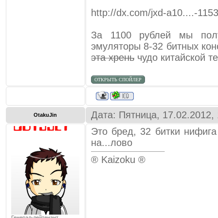
http://dx.com/jxd-a10....-115
За 1100 рублей мы пол
эмуляторы 8-32 битных кон
эта хрень
чудо китайской т
Дата: Пятница, 17.02.2012,
OtakuJin
Это бред, 32 битки нифига
на...лово
® Kaizoku ®
Генерал-лейтенант