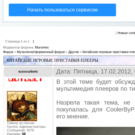
Начать пользоваться сервисом
[
Новые соо
Страница
1
из
1
1
Модератор форума:
Muromes
Форум
»
Мультиплатформенный форум
»
Другие
»
Китайские игровые приставки-пл
КИТАЙСКИЕ ИГРОВЫЕ ПРИСТАВКИ-ПЛЕЕРЫ.
Дата: Пятница, 17.02.2012,
ezooculteric
В этой теме будет обсужд
мультимедия плееров по ти
Назрела такая тема, не 
покупалась для CoolerBy
его мнение.
Геймер на пенсии
Группа: Администраторы
Сообщений:
3078
Награды:
58