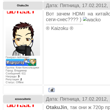
Дата: Пятница, 17.02.2012,
OtakuJin
Вот зачем HDMI на китайс
сеги-снес???? )
® Kaizoku ®
Генерал-лейтенант
Группа: Клан Консольщики
Город:
Владимир
Сообщений:
611
Награды:
3
Репутация:
2
Статус:
Offline
Дата: Пятница, 17.02.2012,
ezooculteric
OtakuJin
, так они ж 720p п