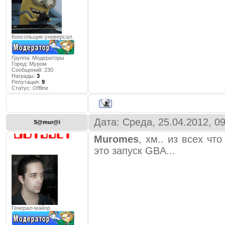
Консольщик-универсал
Группа: Модераторы
Город:
Муром
Сообщений:
230
Награды:
3
Репутация:
9
Статус:
Offline
Дата: Среда, 25.04.2012, 0
S@mur@i
Muromes
, хм.. из всех чт
это запуск GBA...
Генерал-майор