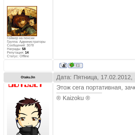
Геймер на пенсии
Группа: Администраторы
Сообщений:
3078
Награды:
58
Репутация:
14
Статус:
Offline
Дата: Пятница, 17.02.2012,
OtakuJin
Этож сега портативная, зач
® Kaizoku ®