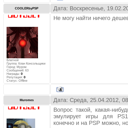
Дата: Воскресенье, 19.02.2
COOLERbyPSP
Не могу найти ничего деше
Блатной
Группа: Клан Консольщики
Город:
Муром
Сообщений:
63
Награды:
0
Репутация:
0
Статус:
Offline
Дата: Среда, 25.04.2012, 0
Muromes
Вопрос такой, какая-нибу
эмулирует игры для PS1
конечно и на PSP можно, но