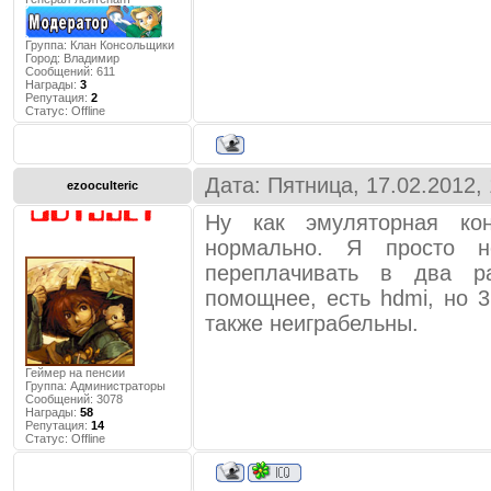
Группа: Клан Консольщики
Город:
Владимир
Сообщений:
611
Награды:
3
Репутация:
2
Статус:
Offline
Дата: Пятница, 17.02.2012,
ezooculteric
Ну как эмуляторная ко
нормально. Я просто 
переплачивать в два 
помощнее, есть hdmi, но 3
также неиграбельны.
Геймер на пенсии
Группа: Администраторы
Сообщений:
3078
Награды:
58
Репутация:
14
Статус:
Offline