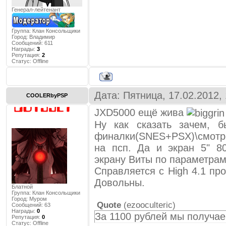
Генерал-лейтенант
Группа: Клан Консольщики
Город:
Владимир
Сообщений:
611
Награды:
3
Репутация:
2
Статус:
Offline
Дата: Пятница, 17.02.2012,
COOLERbyPSP
JXD5000 ещё жива
Ну как сказать зачем, б
финалки(SNES+PSX)\смотре
на псп. Да и экран 5" 8
экрану Виты по параметрам
Справляется с High 4.1 пр
Довольны.
Блатной
Группа: Клан Консольщики
Город:
Муром
Quote
(
ezooculteric
)
Сообщений:
63
Награды:
0
За 1100 рублей мы получа
Репутация:
0
Статус:
Offline