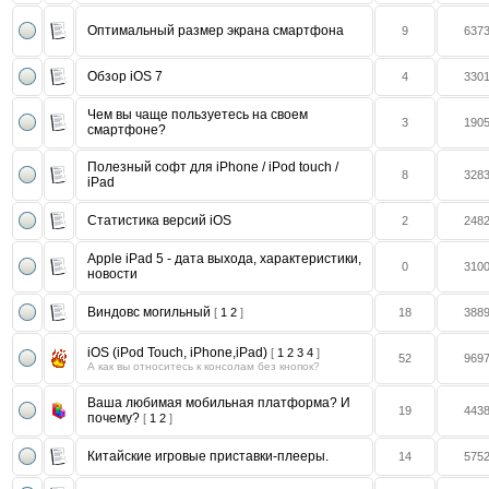
Оптимальный размер экрана смартфона
9
637
Обзор iOS 7
4
330
Чем вы чаще пользуетесь на своем
3
190
смартфоне?
Полезный софт для iPhone / iPod touch /
8
328
iPad
Статистика версий iOS
2
248
Apple iPad 5 - дата выхода, характеристики,
0
310
новости
Виндовс могильный
[
1
2
]
18
388
iOS (iPod Touch, iPhone,iPad)
[
1
2
3
4
]
52
969
А как вы относитесь к консолам без кнопок?
Ваша любимая мобильная платформа? И
19
443
почему?
[
1
2
]
Китайские игровые приставки-плееры.
14
575