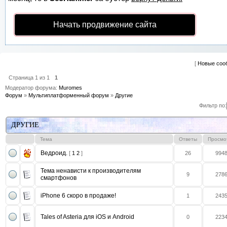
Начать продвижение сайта
[
Новые соо
Страница
1
из
1
1
Модератор форума:
Muromes
Форум
»
Мультиплатформенный форум
»
Другие
Фильтр по:
ДРУГИЕ
Тема
Ответы
Просмо
Ведроид.
[
1
2
]
26
994
Тема ненависти к производителям
9
278
смартфонов
iPhone 6 скоро в продаже!
1
243
Tales of Asteria для iOS и Android
0
223