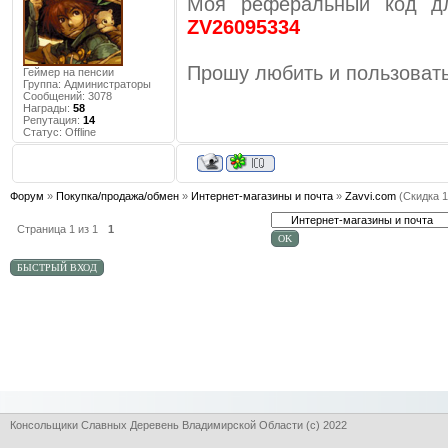
Моя реферальный код д
ZV26095334
Прошу любить и пользовать
Геймер на пенсии
Группа: Администраторы
Сообщений:
3078
Награды:
58
Репутация:
14
Статус:
Offline
Форум
»
Покупка/продажа/обмен
»
Интернет-магазины и почта
»
Zavvi.com
(Скидка 
Страница
1
из
1
1
Консольщики Славных Деревень Владимирской Области (с) 2022