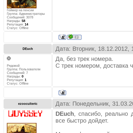
Геймер на пенсии
Группа: Администраторы
Сообщений:
3078
Награды:
58
Репутация:
14
Статус:
Offline
Дата: Вторник, 18.12.2012,
DEuch
Да, без трек номера.
С трек номером, доставка ч
Рядовой
Группа: Пользователи
Сообщений:
7
Награды:
0
Репутация:
1
Статус:
Offline
Дата: Понедельник, 31.03.2
ezooculteric
DEuch
, спасибо, реально
все быстро дойдет.