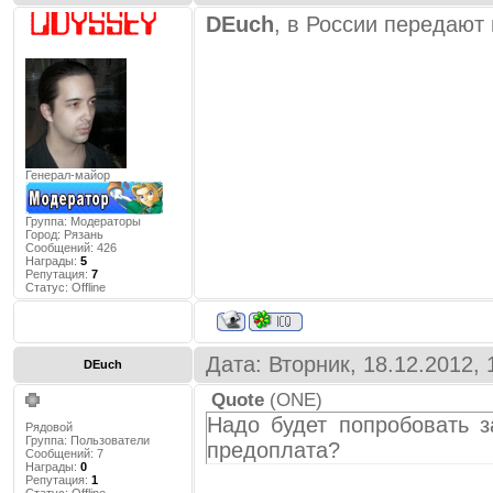
DEuch
, в России передают
Генерал-майор
Группа: Модераторы
Город:
Рязань
Сообщений:
426
Награды:
5
Репутация:
7
Статус:
Offline
Дата: Вторник, 18.12.2012,
DEuch
Quote
(
ONE
)
Надо будет попробовать з
Рядовой
Группа: Пользователи
предоплата?
Сообщений:
7
Награды:
0
Репутация:
1