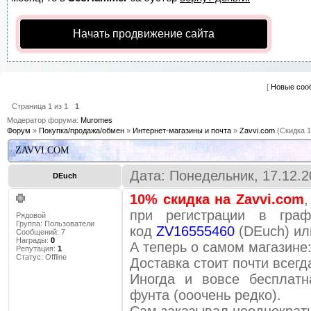
Начать продвижение сайта
[
Новые соо
Страница
1
из
1
1
Модератор форума:
Muromes
Форум
»
Покупка/продажа/обмен
»
Интернет-магазины и почта
»
Zavvi.com
(Скидка 
ZAVVI.COM
Дата: Понедельник, 17.12.2
DEuch
10% скидка на Zavvi.com
,
при регистрации в граф
Рядовой
Группа: Пользователи
код
ZV16555460
(DEuch) и
Сообщений:
7
Награды:
0
А теперь о самом магазине
Репутация:
1
Статус:
Offline
Доставка стоит почти всегд
Иногда и вовсе бесплатн
фунта (ооочень редко).