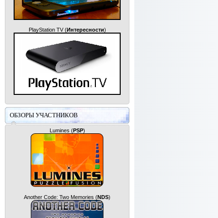
PlayStation TV
(
Интересности
)
ОБЗОРЫ УЧАСТНИКОВ
Lumines
(
PSP
)
Another Code: Two Memories
(
NDS
)