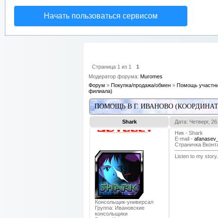
Начать пользоваться сервисом
Страница
1
из
1
1
Модератор форума:
Muromes
Форум
»
Покупка/продажа/обмен
»
Помощь участни
филиала)
ПОМОЩЬ В Г. ИВАНОВО (КООРДИНА
Shark
Дата: Четверг, 2
Ник - Shark
E-mail -
afanasev_
Страничка Вконта
Listen to my story.
Консольщик-универсал
Группа: Ивановские
консольщики