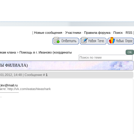
[
Новые сообщения
·
Участники
·
Правила форума
·
Поиск
·
RSS
]
кам клана
»
Помощь в г. Иваново (координаты
ТЫ ФИЛИАЛА)
6.01.2012, 14:48 | Сообщение #
1
lev@mail.ru
кте: http://vk.com/watashiwashark
..