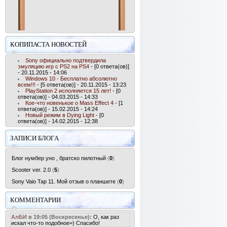
КОПИПАСТА НОВОСТЕЙ
Sony официально подтвердила
эмуляцию игр с PS2 на PS4
- [0 ответа(ов)]
- 20.11.2015 - 14:06
Windows 10 - Бесплатно абсолютно
всем!!!
- [5 ответа(ов)] - 20.11.2015 - 13:23
PlayStation 2 исполняется 15 лет!
- [0
ответа(ов)] - 04.03.2015 - 14:33
Кое-что новенькое о Mass Effect 4
- [1
ответа(ов)] - 15.02.2015 - 14:24
Новый режим в Dying Light
- [0
ответа(ов)] - 14.02.2015 - 12:38
ЗАПИСИ БЛОГА
Блог нумбер уно , братско пилотный
(
0
)
Scooter ver. 2.0
(
5
)
Sony Vaio Tap 11. Мой отзыв о планшете
(
0
)
КОММЕНТАРИИ
АлБИ
в 19:05 (Воскресенье):
О, как раз
искал что-то подобное=) Спасибо!