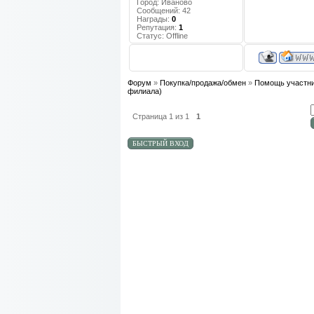
Город:
Иваново
Сообщений:
42
Награды:
0
Репутация:
1
Статус:
Offline
Форум
»
Покупка/продажа/обмен
»
Помощь участни
филиала)
Страница
1
из
1
1