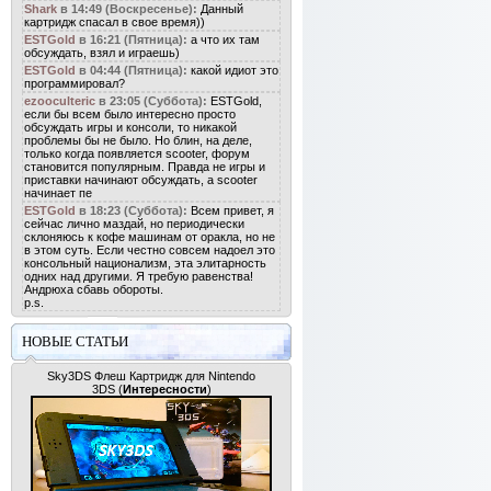
Shark
в 14:49 (Воскресенье):
Данный
картридж спасал в свое время))
ESTGold
в 16:21 (Пятница):
а что их там
обсуждать, взял и играешь)
ESTGold
в 04:44 (Пятница):
какой идиот это
программировал?
ezooculteric
в 23:05 (Суббота):
ESTGold,
если бы всем было интересно просто
обсуждать игры и консоли, то никакой
проблемы бы не было. Но блин, на деле,
только когда появляется scooter, форум
становится популярным. Правда не игры и
приставки начинают обсуждать, а scooter
начинает пе
ESTGold
в 18:23 (Суббота):
Всем привет, я
сейчас лично маздай, но периодически
склоняюсь к кофе машинам от оракла, но не
в этом суть. Если честно совсем надоел это
консольный национализм, эта элитарность
одних над другими. Я требую равенства!
Андрюха сбавь обороты.
p.s.
НОВЫЕ СТАТЬИ
Sky3DS Флеш Картридж для Nintendo
3DS
(
Интересности
)