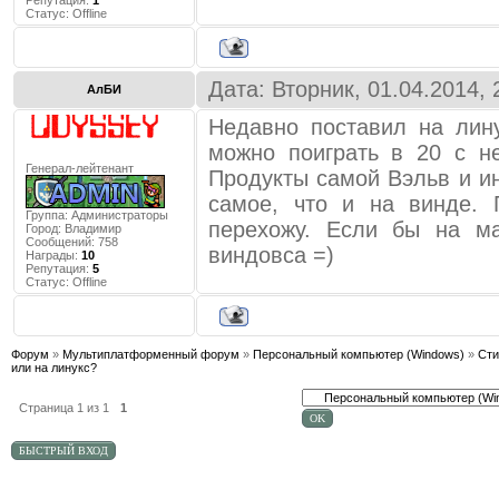
Репутация:
1
Статус:
Offline
Дата: Вторник, 01.04.2014,
АлБИ
Недавно поставил на лин
можно поиграть в 20 с н
Генерал-лейтенант
Продукты самой Вэльв и ин
самое, что и на винде. 
Группа: Администраторы
перехожу. Если бы на м
Город:
Владимир
Сообщений:
758
виндовса =)
Награды:
10
Репутация:
5
Статус:
Offline
Форум
»
Мультиплатформенный форум
»
Персональный компьютер (Windows)
»
Сти
или на линукс?
Страница
1
из
1
1