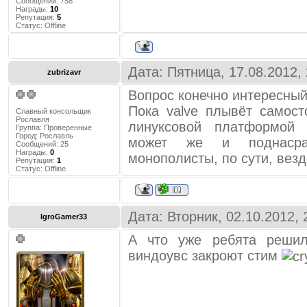
Сообщений:
758
Награды:
10
Репутация:
5
Статус:
Offline
Дата: Пятница, 17.08.2012,
zubrizavr
Вопрос конечно интересный.
Пока valve плывёт самост
Славный консольщик
Рославля
линуксовой платформой
Группа: Проверенные
Город:
Рославль
может же и поднасра
Сообщений:
25
Награды:
0
монополисты, по сути, везд
Репутация:
1
Статус:
Offline
Дата: Вторник, 02.10.2012,
IgroGamer33
А что уже ребята реши
виндоувс закроют стим