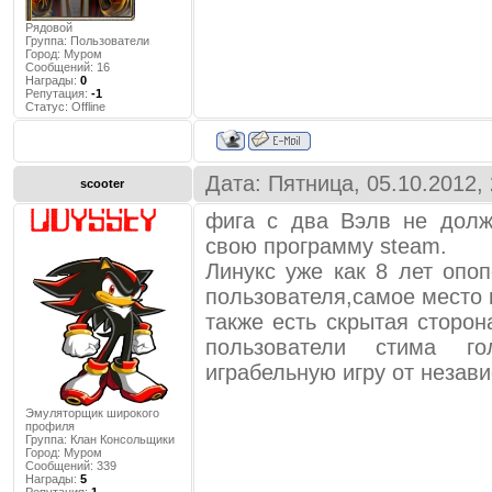
Рядовой
Группа: Пользователи
Город:
Муром
Сообщений:
16
Награды:
0
Репутация:
-1
Статус:
Offline
Дата: Пятница, 05.10.2012,
scooter
фига с два Вэлв не долж
свою программу steam.
Линукс уже как 8 лет опо
пользователя,самое место 
также есть скрытая сторона
пользователи стима г
играбельную игру от незав
Эмуляторщик широкого
профиля
Группа: Клан Консольщики
Город:
Муром
Сообщений:
339
Награды:
5