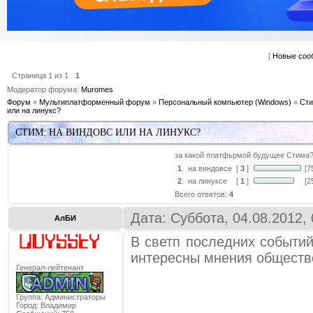
[
Новые соо
Страница
1
из
1
1
Модератор форума:
Muromes
Форум
»
Мультиплатформенный форум
»
Персональный компьютер (Windows)
»
Сти
или на линукс?
СТИМ: НА ВИНДОВС ИЛИ НА ЛИНУКС?
за какой платфьрмой будущее Стима
1
.
на виндовсе
[
3
]
[7
2
.
на линуксе
[
1
]
[2
Всего ответов:
4
Дата: Суббота, 04.08.2012,
АлБИ
В светп последних событи
интересны мнения обществ
Генерал-лейтенант
Группа: Администраторы
Город:
Владимир