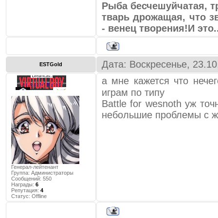
Его мнение подтвердил и 
Рыба бесчешуйчатая, т
новость о его новой игре,
тварь дрожащая, что зв
создателя великих квестов 
- венец творения!И это
здесь не видели уже очень 
нет никаких проблем, чтобы
того, чтобы довести их до р
Дата: Воскресенье, 23.10
ESTGold
пока не готовы это финанси
а мне кажется что нече
PC-игроков. Просто это нед
играм по типу
зрения», — говорит Шейфер.
Battle for wesnoth уж то
небольшие проблемы с 
Грустно, конечно, но воз
издатели часто отказываютс
они могут принести приб
продажи консольных версий.
играть удобнее, да еще и п
Генерал-лейтенант
консоль может с этим соперн
Группа: Администраторы
Сообщений:
550
....................
Награды:
6
Репутация:
4
Статус:
Offline
почему на компьютерную пл