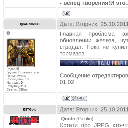
- венец творения!И это
Дата: Вторник, 25.10.201
IgroGamer33
Главная проблема ко
обновлении железа, чу
страдал. Пока не купил
тормазов
Рядовой
Группа: Пользователи
Сообщение отредактиро
Город:
Муром
Сообщений:
16
01:02
Награды:
0
Репутация:
-1
Статус:
Offline
Дата: Вторник, 25.10.201
ESTGold
Quote
(
Goblin
)
Кстати про JRPG кто-чт