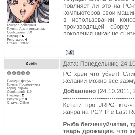
которой можно создать цел
повлияет ли это на PC
взять движок игры и перед
компьютеров свои машин
компьютерная игра "сталкер
в использовании консо
кипения .....об этом разр
Генерал-лейтенант
производящей сборку 
Группа: Администраторы
говорили ).
поколения никак не сниз
Сообщений:
550
Награды:
6
Репутация:
4
Статус:
Offline
правильно ли я свою мыс
"Сегодня многие иг
коментариев и ответов на эт
компьютерами и консол
цену. И PC-комьюнити с
Дата: Понедельник, 24.1
Goblin
предупреждение для тех кто 
Мы не думаем, что вых
PC хрен что убьёт! Сл
нашем бизнесе и снизит 
в коментариях не гадим
желании можно всё заэм
Паладин форума
Группа: Проверенные
приветствуются
Буквально месяц наза
Город:
Киржач
Добавлено
(24.10.2011, 
Сообщений:
119
предсказали "смерть PC-
Награды:
2
----------------------------------
Репутация:
4
2005 год, когда то же с
Статус:
Offline
Кстати про JRPG кто-чт
рынок Xbox 360 и Pl
жанра на PC? The Last R
компьютерный гейминг не 
Рыба бесчешуйчатая, т
тварь дрожащая, что зв