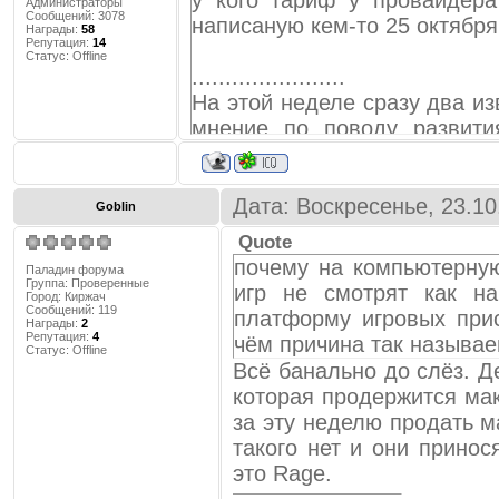
у кого тариф у провайдер
Администраторы
Сообщений:
3078
написаную кем-то 25 октября 
Награды:
58
Репутация:
14
Статус:
Offline
.......................
На этой неделе сразу два и
мнение по поводу развит
начала послушаем главу к
признался, что приставки о
как его команды, так и д
Дата: Воскресенье, 23.10
Goblin
вперед как минимум на одн
Quote
говорит он. Тем не менее
почему на компьютерну
Паладин форума
перекладывать вину на кон
Группа: Проверенные
игр не смотрят как на
Город:
Киржач
версии мультиплатформен
Сообщений:
119
платформу игровых прис
Награды:
2
потенциал, виноваты сами ра
Репутация:
4
чём причина так называ
Статус:
Offline
образ мышления игроделов.
Всё банально до слёз. Д
всерьез. Прогнозы продаж
которая продержится ма
стоят с прогнозами для ко
за эту неделю продать м
начнет приносить сравнимый
такого нет и они прино
него всерьез», — заявил Йер
это Rage.