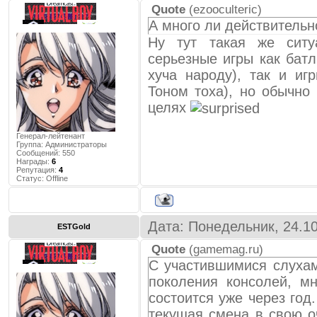
плейстейшен 3 gran tur
Quote
(
ezooculteric
)
журналистов...." мне сразу
А много ли действительн
или через скайп послать его 
Ну тут такая же ситу
сам "журналист хлебного р
серьезные игры как батл
игру,когда сама она являе
хуча народу), так и иг
перделок.
Тоном тоха), но обычно
Чем мне нравятся коросс
целях
выпущенные разработчи
независимыми разработчикам
Генерал-лейтенант
Группа: Администраторы
она всё равно не будет "экс
Сообщений:
550
также касается и индиразраб
Награды:
6
Репутация:
4
своими стараниями на листе
Статус:
Offline
,персонажей,разрабатывают 
это уже на компьютере и
Дата: Понедельник, 24.1
используют уже реально воп
ESTGold
тем что саму игру они прода
Quote
(
gamemag.ru
)
С участившимися слухам
И из этого следует что ме
поколения консолей, мн
компьютерной платформе сами
состоится уже через год
они не видят тот потенциал
текущая смена в свою о