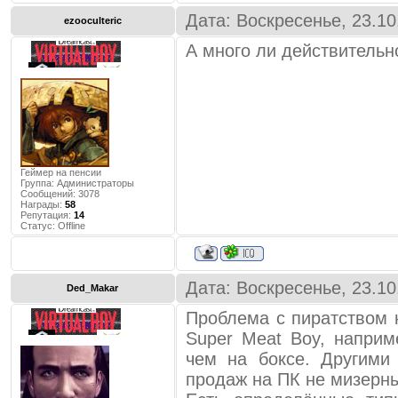
не смотрят как на "будуще
Дата: Воскресенье, 23.10
игровых приставок так назы
ezooculteric
называемой битвы игровых 
А много ли действительн
Прошу высказаться по этому
кто на форуме и трекере нах
Сначала я заведу разговор на
Давайте перенесёмся во вр
делали и проектировали игр
Геймер на пенсии
для "консолей" в 90-е года 
Группа: Администраторы
Сообщений:
3078
серии стрелялок duke nukem , 
Награды:
58
Репутация:
14
вот были и на компьютерной
Статус:
Offline
то время тогда тоже были т
не такие как сейчас проис
изданий и на любительски
Дата: Воскресенье, 23.10
Ded_Makar
сделали сами "школиё" что
Проблема с пиратством 
действий.
Super Meat Boy, наприм
я вот не понимаю такого сл
чем на боксе. Другими
консольщики" " эксклюзив".
продаж на ПК не мизерн
Как сейчас модно искать 