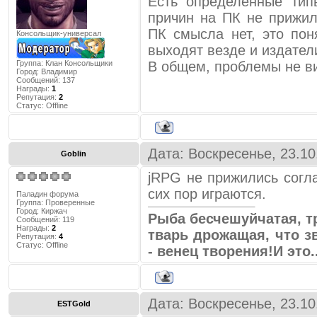
Есть определённые тип
значение :
причин на ПК не прижил
ПК смысла нет, это пон
Консольщик-универсал
Эксклюзив (франц. exclusi
выходят везде и издател
исключаю) — местоименная
Группа: Клан Консольщики
В общем, проблемы не в
адресата речи в дейктерич
Город:
Владимир
Сообщений:
137
множественного числа (иногд
Награды:
1
Репутация:
2
Эксклюзив образует субк
Статус:
Offline
категории лица и против
значение эксклюзива — «мы (я
Дата: Воскресенье, 23.10
Goblin
Я вот в этом слове не нахо
jRPG не прижились согла
издания и обозреватели игро
сих пор играются.
Паладин форума
с игрой для любой платфо
Группа: Проверенные
Город:
Киржач
Рыба бесчешуйчатая, т
которая поставляется в 
Сообщений:
119
Награды:
2
тварь дрожащая, что зв
руководством к игре и разны
Репутация:
4
Статус:
Offline
- венец творения!И это
"оригиналом" но не как "э
зажрато и жирно.
Как один человек из "клан
появляется сказал про 
Дата: Воскресенье, 23.10
ESTGold