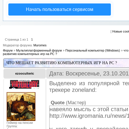
Начать пользоваться сервисом
[
Новые соо
Страница
1
из
1
1
Модератор форума:
Muromes
Форум
»
Мультиплатформенный форум
»
Персональный компьютер (Windows)
»
что
развитию компьютерных игр на PC ?
ЧТО МЕШАЕТ РАЗВИТИЮ КОМПЬЮТЕРНЫХ ИГР НА PC ?
Дата: Воскресенье, 23.10.20
ezooculteric
Выделено из популярной те
трекере zoneland:
Quote
(
Мастер
)
навеяло мысль с этой статьи
http://www.igromania.ru/news
Геймер на пенсии
Группа: