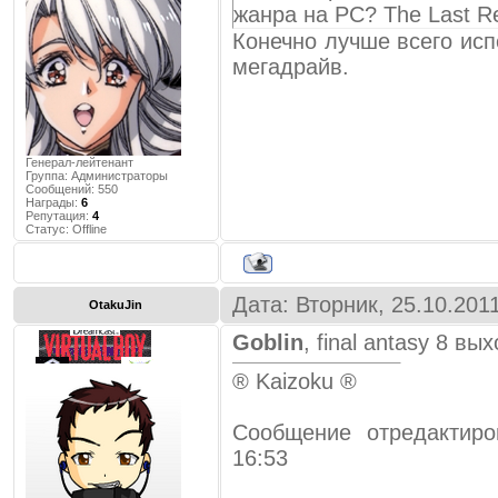
жанра на PC? The Last R
Конечно лучше всего исп
мегадрайв.
Генерал-лейтенант
Группа: Администраторы
Сообщений:
550
Награды:
6
Репутация:
4
Статус:
Offline
Дата: Вторник, 25.10.201
OtakuJin
Goblin
, final antasy 8 в
® Kaizoku ®
Сообщение отредактир
16:53