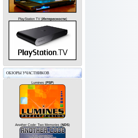
PlayStation TV
(
Интересности
)
ОБЗОРЫ УЧАСТНИКОВ
Lumines
(
PSP
)
Another Code: Two Memories
(
NDS
)