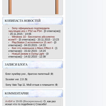
КОПИПАСТА НОВОСТЕЙ
Sony официально подтвердила
эмуляцию игр с PS2 на PS4
- [0 ответа(ов)]
- 20.11.2015 - 14:06
Windows 10 - Бесплатно абсолютно
всем!!!
- [5 ответа(ов)] - 20.11.2015 - 13:23
PlayStation 2 исполняется 15 лет!
- [0
ответа(ов)] - 04.03.2015 - 14:33
Кое-что новенькое о Mass Effect 4
- [1
ответа(ов)] - 15.02.2015 - 14:24
Новый режим в Dying Light
- [0
ответа(ов)] - 14.02.2015 - 12:38
ЗАПИСИ БЛОГА
Блог нумбер уно , братско пилотный
(
0
)
Scooter ver. 2.0
(
5
)
Sony Vaio Tap 11. Мой отзыв о планшете
(
0
)
КОММЕНТАРИИ
АлБИ
в 19:05 (Воскресенье):
О, как раз
искал что-то подобное=) Спасибо!