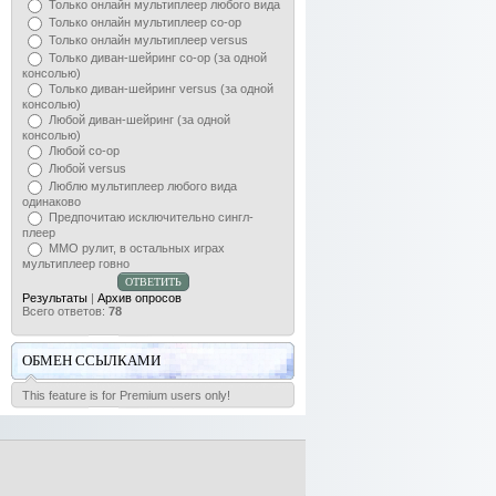
Только онлайн мультиплеер любого вида
Только онлайн мультиплеер co-op
Только онлайн мультиплеер versus
Только диван-шейринг сo-op (за одной
консолью)
Только диван-шейринг versus (за одной
консолью)
Любой диван-шейринг (за одной
консолью)
Любой co-op
Любой versus
Люблю мультиплеер любого вида
одинаково
Предпочитаю исключительно сингл-
плеер
ММО рулит, в остальных играх
мультиплеер говно
Результаты
|
Архив опросов
Всего ответов:
78
ОБМЕН ССЫЛКАМИ
This feature is for Premium users only!