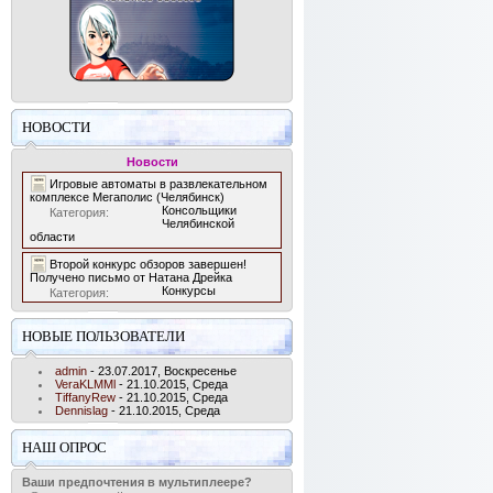
НОВОСТИ
Новости
Игровые автоматы в развлекательном
комплексе Мегаполис (Челябинск)
Консольщики
Категория:
Челябинской
области
Второй конкурс обзоров завершен!
Получено письмо от Натана Дрейка
Конкурсы
Категория:
НОВЫЕ ПОЛЬЗОВАТЕЛИ
admin
- 23.07.2017, Воскресенье
VeraKLMMl
- 21.10.2015, Среда
TiffanyRew
- 21.10.2015, Среда
Dennislag
- 21.10.2015, Среда
НАШ ОПРОС
Ваши предпочтения в мультиплеере?