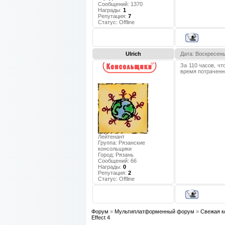
Сообщений:
1370
Награды:
1
Репутация:
7
Статус:
Offline
Ulrich
Дата: Воскресень
За 110 часов, чт
время потраченн
Лейтенант
Группа: Рязанские
консольщики
Город:
Рязань
Сообщений:
66
Награды:
0
Репутация:
2
Статус:
Offline
Форум
»
Мультиплатформенный форум
»
Свежая к
Effect 4