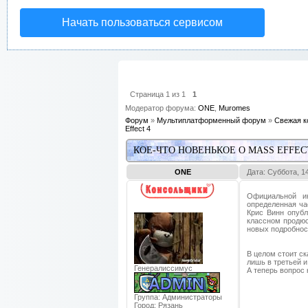
Начать пользоваться сервисом
Страница
1
из
1
1
Модератор форума:
ONE
,
Muromes
Форум
»
Мультиплатформенный форум
»
Свежая к
Effect 4
КОЕ-ЧТО НОВЕНЬКОЕ О MASS EFFEC
ONE
Дата: Суббота, 1
Официальной и
определенная ча
Крис Винн опубл
классном продюс
новых подробност
В целом стоит ск
лишь в третьей и
Генералиссимус
А теперь вопрос 
Группа: Администраторы
Город:
Рязань