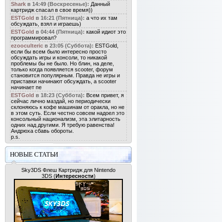
Shark
в 14:49 (Воскресенье):
Данный
картридж спасал в свое время))
ESTGold
в 16:21 (Пятница):
а что их там
обсуждать, взял и играешь)
ESTGold
в 04:44 (Пятница):
какой идиот это
программировал?
ezooculteric
в 23:05 (Суббота):
ESTGold,
если бы всем было интересно просто
обсуждать игры и консоли, то никакой
проблемы бы не было. Но блин, на деле,
только когда появляется scooter, форум
становится популярным. Правда не игры и
приставки начинают обсуждать, а scooter
начинает пе
ESTGold
в 18:23 (Суббота):
Всем привет, я
сейчас лично маздай, но периодически
склоняюсь к кофе машинам от оракла, но не
в этом суть. Если честно совсем надоел это
консольный национализм, эта элитарность
одних над другими. Я требую равенства!
Андрюха сбавь обороты.
p.s.
НОВЫЕ СТАТЬИ
Sky3DS Флеш Картридж для Nintendo
3DS
(
Интересности
)