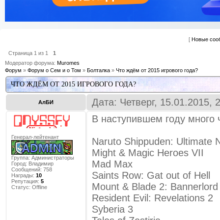
[
Новые соо
Страница
1
из
1
1
Модератор форума:
Muromes
Форум
»
Форум о Сем и о Том
»
Болталка
»
Что ждём от 2015 игрового года?
ЧТО ЖДЁМ ОТ 2015 ИГРОВОГО ГОДА?
Дата: Четверг, 15.01.2015,
АлБИ
В наступившем году много 
Генерал-лейтенант
Naruto Shippuden: Ultimate N
Might & Magic Heroes VII
Группа: Администраторы
Mad Max
Город:
Владимир
Сообщений:
758
Saints Row: Gat out of Hell
Награды:
10
Репутация:
5
Mount & Blade 2: Bannerlord
Статус:
Offline
Resident Evil: Revelations 2
Syberia 3