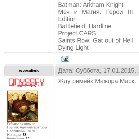
Batman: Arkham Knight
Меч и Магия. Герои III
Edition
Battlefield: Hardline
Project CARS
Saints Row: Gat out of Hell 
Dying Light
Дата: Суббота, 17.01.2015,
ezooculteric
Жду римейк Мажора Маск.
Геймер на пенсии
Группа: Администраторы
Сообщений:
3078
Награды:
58
Репутация:
14