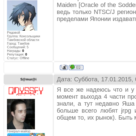
Maiden [Oracle of the Sod
ведь только NTSC/J регио
пределами Японии издавать
Рядовой
Группа: Консольщики
Тамбовской области
Город:
Тамбов
Сообщений:
5
Награды:
0
Репутация:
0
Статус:
Offline
Дата: Суббота, 17.01.2015,
S@mur@i
Я все же надеюсь что и у
момент выхода 4 части пр
знали, а тут недавно Яша
больше всего любят jrpg 
общем то, их рынок). Быть 
Генерал-майор