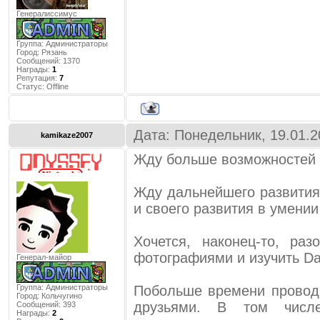
Генералиссимус
Группа: Администраторы
Город:
Рязань
Сообщений:
1370
Награды:
1
Репутация:
7
Статус:
Offline
Дата: Понедельник, 19.01.2
kamikaze2007
Жду больше возможностей 
Жду дальнейшего развития
и своего развития в умении
Хочется, наконец-то, ра
фотографиями и изучить Dar
Генерал-майор
Группа: Администраторы
Побольше времени провод
Город:
Кольчугино
друзьями. В том чис
Сообщений:
393
Награды:
2