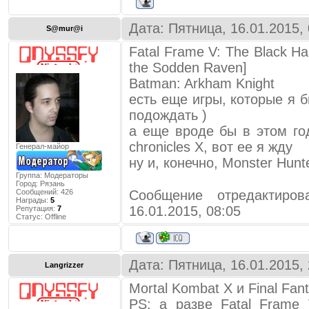
Дата: Пятница, 16.01.2015,
S@mur@i
Fatal Frame V: The Black Ha
the Sodden Raven]
Batman: Arkham Knight
есть еще игры, которые я б
подождать )
а еще вроде бы в этом го
chronicles X, вот ее я жду
Генерал-майор
ну и, конечно, Monster Hunt
Группа: Модераторы
Город:
Рязань
Сообщений:
426
Сообщение отредактир
Награды:
5
16.01.2015, 08:05
Репутация:
7
Статус:
Offline
Дата: Пятница, 16.01.2015,
Langrizzer
Mortal Kombat X и Final Fan
PS: а разве Fatal Frame 