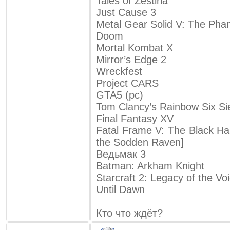
Tales of Zestiria
Just Cause 3
Metal Gear Solid V: The Pha
Doom
Mortal Kombat X
Mirror’s Edge 2
Wreckfest
Project CARS
GTA5 (pc)
Tom Clancy’s Rainbow Six Si
Final Fantasy XV
Fatal Frame V: The Black Ha
the Sodden Raven]
Ведьмак 3
Batman: Arkham Knight
Starcraft 2: Legacy of the Vo
Until Dawn
Кто что ждёт?