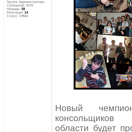
Группа: Администраторы
Сообщений:
3078
Награды:
58
Репутация:
14
Статус:
Offline
Новый чемпио
консольщиков
области будет пр