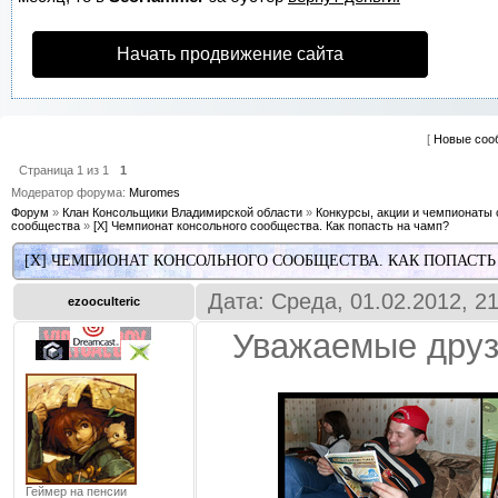
Начать продвижение сайта
[
Новые соо
Страница
1
из
1
1
Модератор форума:
Muromes
Форум
»
Клан Консольщики Владимирской области
»
Конкурсы, акции и чемпионаты 
сообщества
»
[X] Чемпионат консольного сообщества. Как попасть на чамп?
[X] ЧЕМПИОНАТ КОНСОЛЬНОГО СООБЩЕСТВА. КАК ПОПАСТЬ
Дата: Среда, 01.02.2012, 2
ezooculteric
Уважаемые друз
Геймер на пенсии