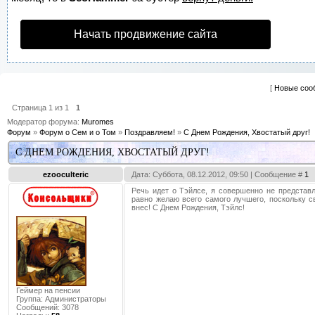
Начать продвижение сайта
[
Новые соо
Страница
1
из
1
1
Модератор форума:
Muromes
Форум
»
Форум о Сем и о Том
»
Поздравляем!
»
С Днем Рождения, Хвостатый друг!
С ДНЕМ РОЖДЕНИЯ, ХВОСТАТЫЙ ДРУГ!
ezooculteric
Дата: Суббота, 08.12.2012, 09:50 | Сообщение #
1
Речь идет о Тэйлсе, я совершенно не представл
равно желаю всего самого лучшего, поскольку 
внес! С Днем Рождения, Тэйлс!
Геймер на пенсии
Группа: Администраторы
Сообщений:
3078