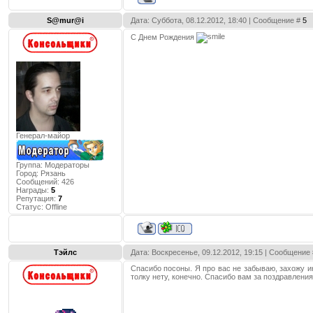
S@mur@i
Дата: Суббота, 08.12.2012, 18:40 | Сообщение #
5
C Днем Рождения
Генерал-майор
Группа: Модераторы
Город:
Рязань
Сообщений:
426
Награды:
5
Репутация:
7
Статус:
Offline
Тэйлс
Дата: Воскресенье, 09.12.2012, 19:15 | Сообщение
Спасибо посоны. Я про вас не забываю, захожу ин
толку нету, конечно. Спасибо вам за поздравления