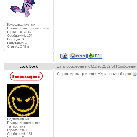
Консольщик-отаку
Группа: Клан Консольщики
Город:
Петушки
Сообщений:
154
Награды:
7
Репутация:
2
Статус:
Offline
Lock_Dock
Дата: Воскресенье, 09.12.2012, 22:34 | Сообщение
С прошедшим троллище! Ждем новых обзоров!
Подполковник
Группа: Консольщики
Татарстана
Город:
Казань
Сообщений:
131