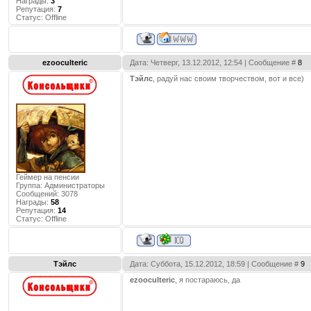
Награды:
3
Репутация:
7
Статус:
Offline
ezooculteric
Дата: Четверг, 13.12.2012, 12:54 | Сообщение #
8
Тэйлс
, радуй нас своим творчеством, вот и все)
Геймер на пенсии
Группа: Администраторы
Сообщений:
3078
Награды:
58
Репутация:
14
Статус:
Offline
Тэйлс
Дата: Суббота, 15.12.2012, 18:59 | Сообщение #
9
ezooculteric
, я постараюсь, да