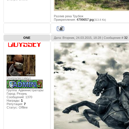
Разлив река Трубеж
Прикрепления:
4799657.jpg
(313.8 Kb)
ONE
Дата: Вторник, 24.03.2015, 18:28 | Сообщение #
32
Генералиссимус
Группа: Администраторы
Город:
Рязань
Сообщений:
1370
Награды:
1
Репутация:
7
Статус:
Offline