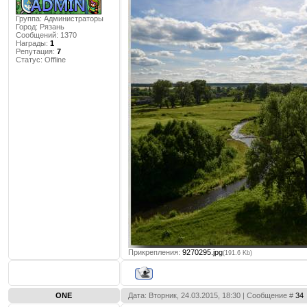
Группа: Администраторы
Город:
Рязань
Сообщений:
1370
Награды:
1
Репутация:
7
Статус:
Offline
Прикрепления:
9270295.jpg
(191.6 Kb)
ONE
Дата: Вторник, 24.03.2015, 18:30 | Сообщение #
34