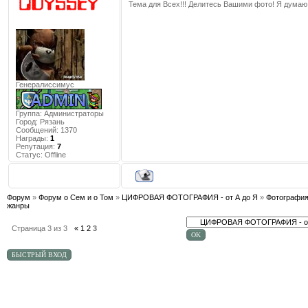
Тема для Всех!!! Делитесь Вашими фото! Я думаю, 
Генералиссимус
Группа: Администраторы
Город:
Рязань
Сообщений:
1370
Награды:
1
Репутация:
7
Статус:
Offline
Форум
»
Форум о Сем и о Том
»
ЦИФРОВАЯ ФОТОГРАФИЯ - от А до Я
»
Фотография
жанры
Страница
3
из
3
«
1
2
3