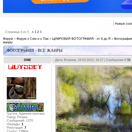
[
Новые соо
Страница
3
из
3
«
1
2
3
Форум
»
Форум о Сем и о Том
»
ЦИФРОВАЯ ФОТОГРАФИЯ - от А до Я
»
Фотография
жанры
ФОТОГРАФИЯ - ВСЕ ЖАНРЫ
ONE
Дата: Вторник, 24.03.2015, 18:27 | Сообщение #
31
Генералиссимус
Группа: Администраторы
Город:
Рязань
Сообщений:
1370
Награды:
1
Репутация:
7
Статус:
Offline