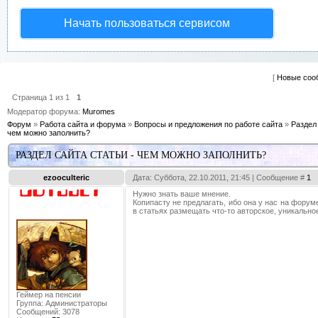
Начать пользоваться сервисом
[
Новые соо
Страница
1
из
1
1
Модератор форума:
Muromes
Форум
»
Работа сайта и форума
»
Вопросы и предложения по работе сайта
»
Раздел 
чем можно заполнить?
РАЗДЕЛ САЙТА СТАТЬИ - ЧЕМ МОЖНО ЗАПОЛНИТЬ?
ezooculteric
Дата: Суббота, 22.10.2011, 21:45 | Сообщение #
1
Нужно знать ваше мнение.
Копипасту не предлагать, ибо она у нас на форум
в статьях размещать что-то авторское, уникально
Геймер на пенсии
Группа: Администраторы
Сообщений:
3078