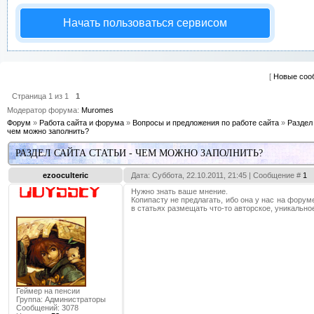
Начать пользоваться сервисом
[
Новые соо
Страница
1
из
1
1
Модератор форума:
Muromes
Форум
»
Работа сайта и форума
»
Вопросы и предложения по работе сайта
»
Раздел 
чем можно заполнить?
РАЗДЕЛ САЙТА СТАТЬИ - ЧЕМ МОЖНО ЗАПОЛНИТЬ?
ezooculteric
Дата: Суббота, 22.10.2011, 21:45 | Сообщение #
1
Нужно знать ваше мнение.
Копипасту не предлагать, ибо она у нас на форум
в статьях размещать что-то авторское, уникально
Геймер на пенсии
Группа: Администраторы
Сообщений:
3078