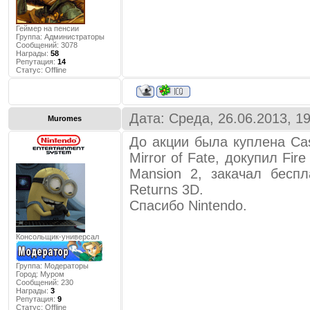
Геймер на пенсии
Группа: Администраторы
Сообщений:
3078
Награды:
58
Репутация:
14
Статус:
Offline
Дата: Среда, 26.06.2013, 1
Muromes
До акции была куплена Cas
Mirror of Fate, докупил Fir
Mansion 2, закачал бесп
Returns 3D.
Спасибо Nintendo.
Консольщик-универсал
Группа: Модераторы
Город:
Муром
Сообщений:
230
Награды:
3
Репутация:
9
Статус:
Offline