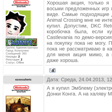
Хорошая акция, только я 
восьми предложенных игр 
виде. Самые подходящие д
Animal Crossing мне не инте
купил. Допустим, DKC Ret
коробочка была, если к
Castlevania по демо-верси
Генерал-майор
на покупку пока не могу.
Группа: Администраторы
пока не рассматриваю в ка
Город:
Кольчугино
для меня акция мимо, а 
Сообщений:
393
Награды:
2
даже хороша.
Репутация:
2
Статус:
Offline
Дата: Среда, 24.04.2013, 1
ezooculteric
А я купил Эмблему (электр
Донки Конга. А на халяву M