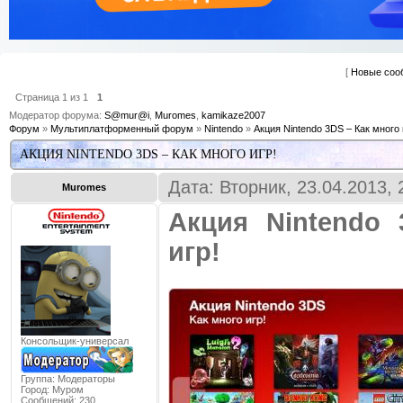
[
Новые соо
Страница
1
из
1
1
Модератор форума:
S@mur@i
,
Muromes
,
kamikaze2007
Форум
»
Мультиплатформенный форум
»
Nintendo
»
Акция Nintendo 3DS – Как много 
АКЦИЯ NINTENDO 3DS – КАК МНОГО ИГР!
Дата: Вторник, 23.04.2013,
Muromes
Акция Nintendo
игр!
Консольщик-универсал
Группа: Модераторы
Город:
Муром
Сообщений:
230