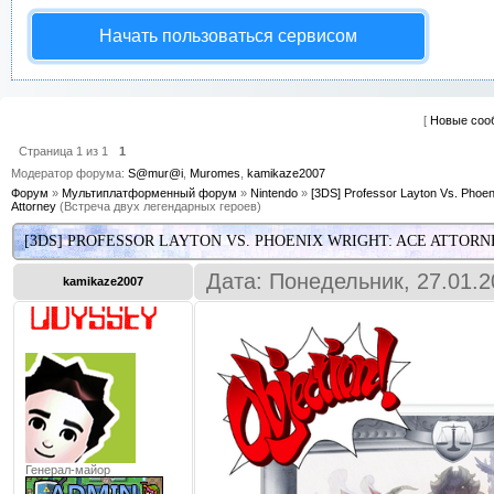
Начать пользоваться сервисом
[
Новые соо
Страница
1
из
1
1
Модератор форума:
S@mur@i
,
Muromes
,
kamikaze2007
Форум
»
Мультиплатформенный форум
»
Nintendo
»
[3DS] Professor Layton Vs. Phoen
Attorney
(Встреча двух легендарных героев)
[3DS] PROFESSOR LAYTON VS. PHOENIX WRIGHT: ACE ATTORN
Дата: Понедельник, 27.01.2
kamikaze2007
Генерал-майор