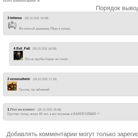
Всего комментариев
:
4
Порядок выво
3
Inferno
(30.10.2011 14:09)
Фу.плохой дяденька.Уйди в туман.
4
Evil_Fall
(30.10.2011 19:59)
После пробы барыг не гонят...
2
ezooculteric
(28.10.2011 17:33)
Тролль, ты забавный
1
Лол на комент
(26.10.2011 16:46)
Грустно тогда, когда 40 лет, а все играешь в КАНОСОЛЬКИ ^^
Добавлять комментарии могут только зареги