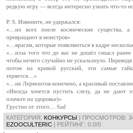
редкую игру — всегда интересно узнать что-то н
P. S. Извините, не удержался:
«…их всех поеле космические существа, 
превращают в монстров»
«…врагам, которые появляються в кадре нескольк
«…изза того что до вас не дошёл смысл ранее 
чтобы нечего случайно не ускальзнуло. Переводя
потом на кривой русский, эти самые гай
теряется…»
«…не Лермонтов конечено, а красивый поставле
«Иногда хочется пустить слезу, да не дают э
плачьте на здоровье)»
Грустно от этого… Sad
КАТЕГОРИЯ
:
КОНКУРСЫ
|
ПРОСМОТРОВ
: 
EZOOCULTERIC
|
РЕЙТИНГ
:
0.0
/
0