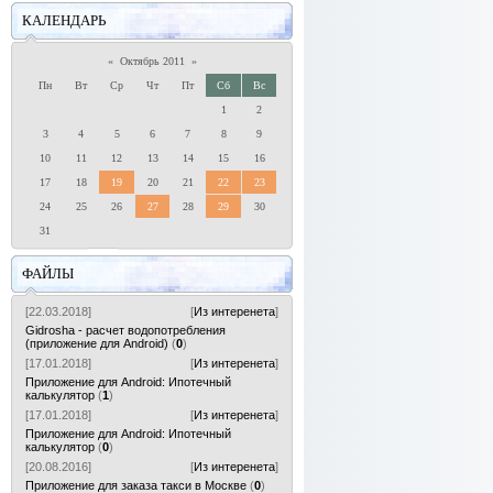
КАЛЕНДАРЬ
«
Октябрь 2011
»
Пн
Вт
Ср
Чт
Пт
Сб
Вс
1
2
3
4
5
6
7
8
9
10
11
12
13
14
15
16
17
18
19
20
21
22
23
24
25
26
27
28
29
30
31
ФАЙЛЫ
[22.03.2018]
[
Из интеренета
]
Gidrosha - расчет водопотребления
(приложение для Android)
(
0
)
[17.01.2018]
[
Из интеренета
]
Приложение для Android: Ипотечный
калькулятор
(
1
)
[17.01.2018]
[
Из интеренета
]
Приложение для Android: Ипотечный
калькулятор
(
0
)
[20.08.2016]
[
Из интеренета
]
Приложение для заказа такси в Москве
(
0
)