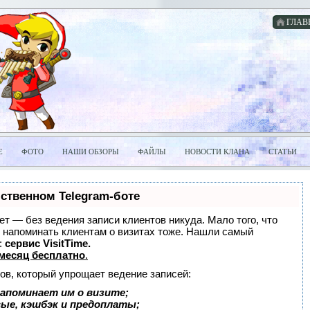
ГЛАВ
Е
ФОТО
НАШИ ОБЗОРЫ
ФАЙЛЫ
НОВОСТИ КЛАНА
СТАТЬИ
бственном Telegram-боте
нает — без ведения записи клиентов никуда. Мало того, что
и напоминать клиентам о визитах тоже. Нашли самый
:
сервис VisitTime.
месяц бесплатно
.
ов, который упрощает ведение записей:
апоминает им о визите;
вые, кэшбэк и предоплаты;