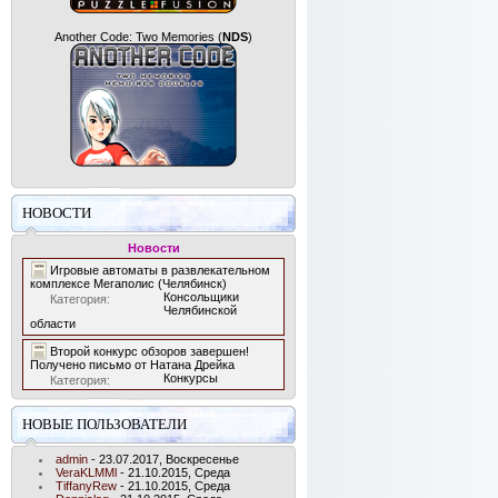
Another Code: Two Memories
(
NDS
)
НОВОСТИ
Новости
Игровые автоматы в развлекательном
комплексе Мегаполис (Челябинск)
Консольщики
Категория:
Челябинской
области
Второй конкурс обзоров завершен!
Получено письмо от Натана Дрейка
Конкурсы
Категория:
НОВЫЕ ПОЛЬЗОВАТЕЛИ
admin
- 23.07.2017, Воскресенье
VeraKLMMl
- 21.10.2015, Среда
TiffanyRew
- 21.10.2015, Среда