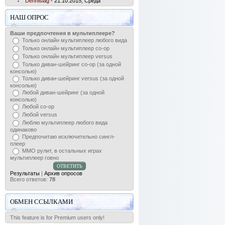
Dennislag
- 21.10.2015, Среда
НАШ ОПРОС
Ваши предпочтения в мультиплеере?
Только онлайн мультиплеер любого вида
Только онлайн мультиплеер co-op
Только онлайн мультиплеер versus
Только диван-шейринг сo-op (за одной
консолью)
Только диван-шейринг versus (за одной
консолью)
Любой диван-шейринг (за одной
консолью)
Любой co-op
Любой versus
Люблю мультиплеер любого вида
одинаково
Предпочитаю исключительно сингл-
плеер
ММО рулит, в остальных играх
мультиплеер говно
Результаты
|
Архив опросов
Всего ответов:
78
ОБМЕН ССЫЛКАМИ
This feature is for Premium users only!