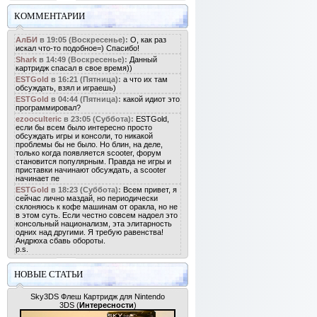
КОММЕНТАРИИ
АлБИ
в 19:05 (Воскресенье):
О, как раз
искал что-то подобное=) Спасибо!
Shark
в 14:49 (Воскресенье):
Данный
картридж спасал в свое время))
ESTGold
в 16:21 (Пятница):
а что их там
обсуждать, взял и играешь)
ESTGold
в 04:44 (Пятница):
какой идиот это
программировал?
ezooculteric
в 23:05 (Суббота):
ESTGold,
если бы всем было интересно просто
обсуждать игры и консоли, то никакой
проблемы бы не было. Но блин, на деле,
только когда появляется scooter, форум
становится популярным. Правда не игры и
приставки начинают обсуждать, а scooter
начинает пе
ESTGold
в 18:23 (Суббота):
Всем привет, я
сейчас лично маздай, но периодически
склоняюсь к кофе машинам от оракла, но не
в этом суть. Если честно совсем надоел это
консольный национализм, эта элитарность
одних над другими. Я требую равенства!
Андрюха сбавь обороты.
p.s.
НОВЫЕ СТАТЬИ
Sky3DS Флеш Картридж для Nintendo
3DS
(
Интересности
)