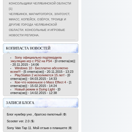
КОНСОЛЬЩИКИ ЧЕЛЯБИНСКОЙ ОБЛАСТИ
[1]
ЧЕЛЯБИНСК, МАГНИТОГОРСК, ЗЛАТОУСТ,
МИАСС, КОПЕЙСК, ОЗЁРСК, ТРОИЦК И
ДРУГИЕ ГОРОДА ЧЕЛЯБИНСКОЙ
ОБЛАСТИ. КОНСОЛЬНЫЕ И ИГРОВЫЕ
НОВОСТИ РЕГИОНА.
КОПИПАСТА НОВОСТЕЙ
Sony официально подтвердила
эмуляцию игр с PS2 на PS4
- [0 ответа(ов)]
- 20.11.2015 - 14:06
Windows 10 - Бесплатно абсолютно
всем!!!
- [5 ответа(ов)] - 20.11.2015 - 13:23
PlayStation 2 исполняется 15 лет!
- [0
ответа(ов)] - 04.03.2015 - 14:33
Кое-что новенькое о Mass Effect 4
- [1
ответа(ов)] - 15.02.2015 - 14:24
Новый режим в Dying Light
- [0
ответа(ов)] - 14.02.2015 - 12:38
ЗАПИСИ БЛОГА
Блог нумбер уно , братско пилотный
(
0
)
Scooter ver. 2.0
(
5
)
Sony Vaio Tap 11. Мой отзыв о планшете
(
0
)